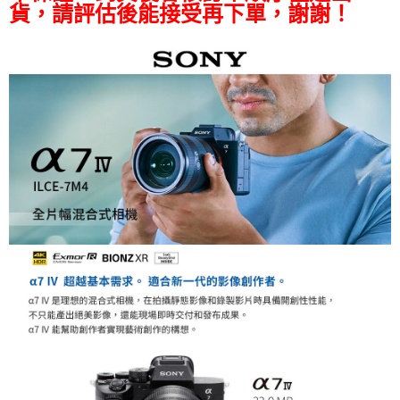
https://aftee.tw/terms/#terms3
貨，請評估後能接受再下單，謝謝！
３．未成年的使用者請事先徵得法定代理人或監護人之同意方可使用
「AFTEE先享後付」，若未經同意申辦者引起之損失，本公司不負相關責
任。
４．使用「AFTEE先享後付」時，將依據個別帳號之用戶狀況，依本公司即
時審查核予不同之上限額度；若仍有額度不足之情形，本公司將視審查結果
請求用戶進行身份認證。
５．嚴禁一人註冊多個帳號或使用他人資訊註冊。若發現惡意使用之情形，
恩沛科技股份有限公司將有權停止該用戶之使用額度並採取法律行動。