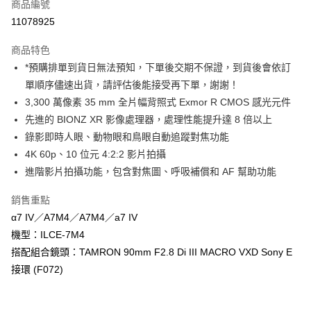
商品編號
信用卡分期付款
11078925
3 期 0 利率 每期
NT$28,253
21家銀行
商品特色
6 期 0 利率 每期
NT$14,126
21家銀行
合作金庫商業銀行
第一商業銀行
*預購排單到貨日無法預知，下單後交期不保證，到貨後會依訂
華南商業銀行
彰化商業銀行
12 期 0 利率 每期
NT$7,063
21家銀行
合作金庫商業銀行
第一商業銀行
單順序儘速出貨，請評估後能接受再下單，謝謝！
上海商業儲蓄銀行
台北富邦商業銀行
華南商業銀行
彰化商業銀行
合作金庫商業銀行
第一商業銀行
LINE Pay
國泰世華商業銀行
兆豐國際商業銀行
3,300 萬像素 35 mm 全片幅背照式 Exmor R CMOS 感光元件
上海商業儲蓄銀行
台北富邦商業銀行
華南商業銀行
彰化商業銀行
臺灣中小企業銀行
台中商業銀行
先進的 BIONZ XR 影像處理器，處理性能提升達 8 倍以上
國泰世華商業銀行
兆豐國際商業銀行
Apple Pay
上海商業儲蓄銀行
台北富邦商業銀行
匯豐（台灣）商業銀行
華泰商業銀行
臺灣中小企業銀行
台中商業銀行
錄影即時人眼、動物眼和鳥眼自動追蹤對焦功能
國泰世華商業銀行
兆豐國際商業銀行
聯邦商業銀行
遠東國際商業銀行
匯豐（台灣）商業銀行
華泰商業銀行
街口支付
4K 60p、10 位元 4:2:2 影片拍攝
臺灣中小企業銀行
台中商業銀行
元大商業銀行
永豐商業銀行
聯邦商業銀行
遠東國際商業銀行
匯豐（台灣）商業銀行
華泰商業銀行
進階影片拍攝功能，包含對焦圖、呼吸補償和 AF 幫助功能
玉山商業銀行
星展（台灣）商業銀行
悠遊付
元大商業銀行
永豐商業銀行
聯邦商業銀行
遠東國際商業銀行
台新國際商業銀行
中國信託商業銀行
玉山商業銀行
星展（台灣）商業銀行
銷售重點
元大商業銀行
永豐商業銀行
台灣樂天信用卡公司
Google Pay
台新國際商業銀行
中國信託商業銀行
玉山商業銀行
星展（台灣）商業銀行
α7 IV／A7M4／A7M4／a7 IV
台灣樂天信用卡公司
台新國際商業銀行
中國信託商業銀行
全支付
機型：ILCE-7M4
台灣樂天信用卡公司
搭配組合鏡頭：TAMRON 90mm F2.8 Di III MACRO VXD Sony E
全盈+PAY
接環 (F072)
AFTEE先享後付
相關說明