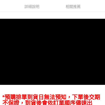
【關於「AFTEE先享後付」】
ATM付款
AFTEE先享後付是「在收到商品之後才付款」的支付方式。 讓您購物簡單
詳細說明
相關推薦
便利好安心！
１．簡單：不需註冊會員、不需綁卡、不需儲值。
運送方式
２．便利：只要手機號碼，簡訊認證，即可結帳。
３．安心：先確認商品／服務後，再付款。
宅配
每筆NT$75，滿NT$399(含以上)免運費
【「AFTEE先享後付」結帳流程】
１．於結帳方式選擇「AFTEE先享後付」後，將跳轉至「AFTEE先享後付」
付款後門市自取
結帳頁面，進行簡訊認證並確認金額後，即可完成結帳。
２．訂單成立數日內，您將收到繳費通知簡訊。
免運費
３．收到繳費通知簡訊後14天內，點擊此簡訊中的連結，可透過四大超商／
ATM／網路銀行／等多元方式進行付款，方視為交易完成。
※ 請注意：結帳手續完成當下不需立刻繳費，但若您需要取消訂單，請聯絡
購買商品的店家。未經商家同意取消之訂單仍視為有效，需透過AFTEE先享
後付繳納相關費用。
※ 交易是否成功請以「AFTEE先享後付 」之結帳頁面顯示為準，若有關於
是否繳費成功／繳費後需取消欲退款等相關疑問，請聯繫「AFTEE先享後付
客戶支援中心」
https://netprotections.freshdesk.com/support/home
【注意事項】
１．透過由恩沛科技股份有限公司提供之「AFTEE先享後付」服務完成之交
易，需依本服務之必要範圍內提供個人資料，並將交易相關給付款項請求債
*預購排單到貨日無法預知，下單後交期
權轉讓予恩沛科技股份有限公司。
不保證，到貨後會依訂單順序儘速出
２．關於個人資料處理事宜，請瀏覽以下網址：