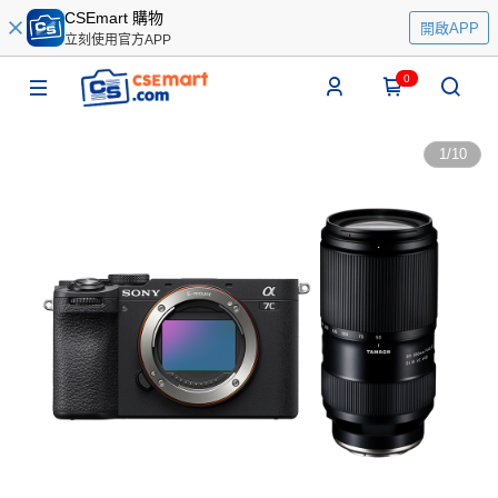
CSEmart 購物
開啟APP
立刻使用官方APP
0
1
/
10