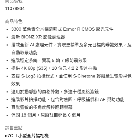
商品編號
信用卡分期付款
11078934
3 期 0 利率 每期
NT$28,593
21家銀行
商品特色
6 期 0 利率 每期
NT$14,296
21家銀行
合作金庫商業銀行
第一商業銀行
3300 萬像素全片幅背照式 Exmor R CMOS 感光元件
華南商業銀行
彰化商業銀行
12 期 0 利率 每期
NT$7,148
21家銀行
合作金庫商業銀行
第一商業銀行
最新 BIONZ XR 影像處理器
上海商業儲蓄銀行
台北富邦商業銀行
華南商業銀行
彰化商業銀行
合作金庫商業銀行
第一商業銀行
LINE Pay
國泰世華商業銀行
兆豐國際商業銀行
搭載全新 AI 處理元件，實現更精準及多元目標的辨識效果，及
上海商業儲蓄銀行
台北富邦商業銀行
華南商業銀行
彰化商業銀行
臺灣中小企業銀行
台中商業銀行
自動取景功能
國泰世華商業銀行
兆豐國際商業銀行
Apple Pay
上海商業儲蓄銀行
台北富邦商業銀行
匯豐（台灣）商業銀行
華泰商業銀行
臺灣中小企業銀行
台中商業銀行
進階穩定系統，實現 5 軸 7 級防震效果
國泰世華商業銀行
兆豐國際商業銀行
聯邦商業銀行
遠東國際商業銀行
匯豐（台灣）商業銀行
華泰商業銀行
街口支付
提供 4K 60p (S35)，10 位元 4:2:2 影片拍攝
臺灣中小企業銀行
台中商業銀行
元大商業銀行
永豐商業銀行
聯邦商業銀行
遠東國際商業銀行
匯豐（台灣）商業銀行
華泰商業銀行
支援 S-Log3 拍攝模式，並使用 S-Cinetone 輕鬆產生電影視覺
玉山商業銀行
星展（台灣）商業銀行
悠遊付
元大商業銀行
永豐商業銀行
聯邦商業銀行
遠東國際商業銀行
效果
台新國際商業銀行
中國信託商業銀行
玉山商業銀行
星展（台灣）商業銀行
元大商業銀行
永豐商業銀行
台灣樂天信用卡公司
Google Pay
適用於動靜態的風格外觀，多達十種風格濾鏡
台新國際商業銀行
中國信託商業銀行
玉山商業銀行
星展（台灣）商業銀行
進階影片拍攝功能，包含對焦圖、呼吸補償和 AF 幫助功能
台灣樂天信用卡公司
台新國際商業銀行
中國信託商業銀行
全支付
直覺靈敏的多角度觸控翻轉螢幕
台灣樂天信用卡公司
全盈+PAY
保固 18 個月，原廠註冊延長 6 個月
AFTEE先享後付
銷售重點
相關說明
α7C II 小型全片幅相機