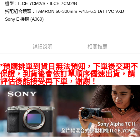
【關於「AFTEE先享後付」】
機型：ILCE-7CM2/S、ILCE-7CM2/B
ATM付款
AFTEE先享後付是「在收到商品之後才付款」的支付方式。 讓您購物簡單
搭配組合鏡頭：TAMRON 50-300mm F/4.5-6.3 Di III VC VXD
便利好安心！
１．簡單：不需註冊會員、不需綁卡、不需儲值。
Sony E 接環 (A069)
運送方式
２．便利：只要手機號碼，簡訊認證，即可結帳。
３．安心：先確認商品／服務後，再付款。
宅配
每筆NT$75，滿NT$399(含以上)免運費
【「AFTEE先享後付」結帳流程】
１．於結帳方式選擇「AFTEE先享後付」後，將跳轉至「AFTEE先享後付」
詳細說明
相關推薦
付款後門市自取
結帳頁面，進行簡訊認證並確認金額後，即可完成結帳。
２．訂單成立數日內，您將收到繳費通知簡訊。
免運費
３．收到繳費通知簡訊後14天內，點擊此簡訊中的連結，可透過四大超商／
*預購排單到貨日無法預知，下單後交期不
ATM／網路銀行／等多元方式進行付款，方視為交易完成。
保證，到貨後會依訂單順序儘速出貨，請
※ 請注意：結帳手續完成當下不需立刻繳費，但若您需要取消訂單，請聯絡
購買商品的店家。未經商家同意取消之訂單仍視為有效，需透過AFTEE先享
評估後能接受再下單，謝謝！
後付繳納相關費用。
※ 交易是否成功請以「AFTEE先享後付 」之結帳頁面顯示為準，若有關於
是否繳費成功／繳費後需取消欲退款等相關疑問，請聯繫「AFTEE先享後付
客戶支援中心」
https://netprotections.freshdesk.com/support/home
【注意事項】
１．透過由恩沛科技股份有限公司提供之「AFTEE先享後付」服務完成之交
易，需依本服務之必要範圍內提供個人資料，並將交易相關給付款項請求債
權轉讓予恩沛科技股份有限公司。
２．關於個人資料處理事宜，請瀏覽以下網址：