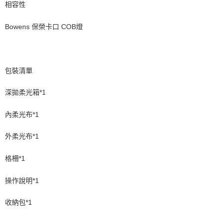
「AFTEE先享後付」，若未經同意申辦者引起之損失，本公司不負相關責
相容性
任。
４．使用「AFTEE先享後付」時，將依據個別帳號之用戶狀況，依本公司即
Bowens 保榮卡口 COB燈
時審查核予不同之上限額度；若仍有額度不足之情形，本公司將視審查結果
請求用戶進行身份認證。
５．嚴禁一人註冊多個帳號或使用他人資訊註冊。若發現惡意使用之情形，
恩沛科技股份有限公司將有權停止該用戶之使用額度並採取法律行動。
包裝清單
深拋柔光箱*1
內柔光布*1
外柔光布*1
格柵*1
操作說明*1
收納包*1