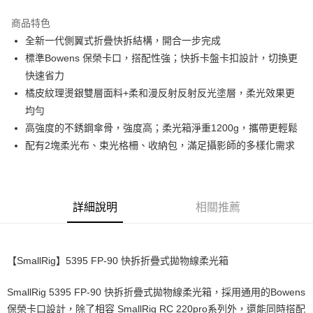
3 期 0 利率 每期
NT$1,086
21家銀行
商品特色
6 期 0 利率 每期
NT$543
21家銀行
合作金庫商業銀行
第一商業銀行
全新一代側翼式折疊快拆結構，開合一步完成
華南商業銀行
彰化商業銀行
12 期 0 利率 每期
NT$271
21家銀行
合作金庫商業銀行
第一商業銀行
標準Bowens 保榮卡口，搭配性強；快拆卡盤卡扣設計，切換更
上海商業儲蓄銀行
台北富邦商業銀行
華南商業銀行
彰化商業銀行
合作金庫商業銀行
第一商業銀行
LINE Pay
國泰世華商業銀行
兆豐國際商業銀行
快速省力
上海商業儲蓄銀行
台北富邦商業銀行
華南商業銀行
彰化商業銀行
臺灣中小企業銀行
台中商業銀行
橘皮紋理燙銀雙層面料+柔和漫反射反射反光塗層，柔光效果更
國泰世華商業銀行
兆豐國際商業銀行
Apple Pay
上海商業儲蓄銀行
台北富邦商業銀行
匯豐（台灣）商業銀行
華泰商業銀行
臺灣中小企業銀行
台中商業銀行
均勻
國泰世華商業銀行
兆豐國際商業銀行
聯邦商業銀行
遠東國際商業銀行
匯豐（台灣）商業銀行
華泰商業銀行
街口支付
高強度的不銹鋼傘骨，強度高；柔光箱淨重1200g，攜帶更輕鬆
臺灣中小企業銀行
台中商業銀行
元大商業銀行
永豐商業銀行
聯邦商業銀行
遠東國際商業銀行
匯豐（台灣）商業銀行
華泰商業銀行
配有2塊柔光布、束光格柵、收納包，滿足攝影師的多樣化需求
玉山商業銀行
星展（台灣）商業銀行
悠遊付
元大商業銀行
永豐商業銀行
聯邦商業銀行
遠東國際商業銀行
台新國際商業銀行
中國信託商業銀行
玉山商業銀行
星展（台灣）商業銀行
元大商業銀行
永豐商業銀行
台灣樂天信用卡公司
Google Pay
台新國際商業銀行
中國信託商業銀行
玉山商業銀行
星展（台灣）商業銀行
台灣樂天信用卡公司
台新國際商業銀行
中國信託商業銀行
全支付
詳細說明
相關推薦
台灣樂天信用卡公司
全盈+PAY
AFTEE先享後付
【SmallRig】5395 FP-90 快拆折疊式拋物線柔光箱
相關說明
【關於「AFTEE先享後付」】
SmallRig 5395 FP-90 快拆折疊式拋物線柔光箱，採用通用的Bowens
ATM付款
AFTEE先享後付是「在收到商品之後才付款」的支付方式。 讓您購物簡單
保榮卡口設計，除了相容 SmallRig RC 220pro系列外，還能同時搭配