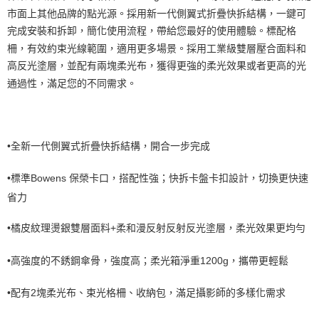
便利好安心！
市面上其他品牌的點光源。採用新一代側翼式折疊快拆結構，一鍵可
１．簡單：不需註冊會員、不需綁卡、不需儲值。
運送方式
２．便利：只要手機號碼，簡訊認證，即可結帳。
完成安裝和拆卸，簡化使用流程，帶給您最好的使用體驗。標配格
３．安心：先確認商品／服務後，再付款。
宅配
柵，有效約束光線範圍，適用更多場景。採用工業級雙層壓合面料和
每筆NT$75，滿NT$399(含以上)免運費
高反光塗層，並配有兩塊柔光布，獲得更強的柔光效果或者更高的光
【「AFTEE先享後付」結帳流程】
１．於結帳方式選擇「AFTEE先享後付」後，將跳轉至「AFTEE先享後付」
通過性，滿足您的不同需求。
付款後門市自取
結帳頁面，進行簡訊認證並確認金額後，即可完成結帳。
２．訂單成立數日內，您將收到繳費通知簡訊。
免運費
３．收到繳費通知簡訊後14天內，點擊此簡訊中的連結，可透過四大超商／
ATM／網路銀行／等多元方式進行付款，方視為交易完成。
※ 請注意：結帳手續完成當下不需立刻繳費，但若您需要取消訂單，請聯絡
•
全新一代側翼式折疊快拆結構，開合一步完成
購買商品的店家。未經商家同意取消之訂單仍視為有效，需透過AFTEE先享
後付繳納相關費用。
•
標準Bowens 保榮卡口，搭配性強；快拆卡盤卡扣設計，切換更快速
※ 交易是否成功請以「AFTEE先享後付 」之結帳頁面顯示為準，若有關於
是否繳費成功／繳費後需取消欲退款等相關疑問，請聯繫「AFTEE先享後付
省力
客戶支援中心」
https://netprotections.freshdesk.com/support/home
•
橘皮紋理燙銀雙層面料+柔和漫反射反射反光塗層，柔光效果更均勻
【注意事項】
１．透過由恩沛科技股份有限公司提供之「AFTEE先享後付」服務完成之交
易，需依本服務之必要範圍內提供個人資料，並將交易相關給付款項請求債
•
高強度的不銹鋼傘骨，強度高；柔光箱淨重1200g，攜帶更輕鬆
權轉讓予恩沛科技股份有限公司。
２．關於個人資料處理事宜，請瀏覽以下網址：
•
配有2塊柔光布、束光格柵、收納包，滿足攝影師的多樣化需求
https://aftee.tw/terms/#terms3
３．未成年的使用者請事先徵得法定代理人或監護人之同意方可使用