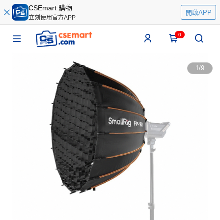
CSEmart 購物
開啟APP
立刻使用官方APP
0
1
/
9