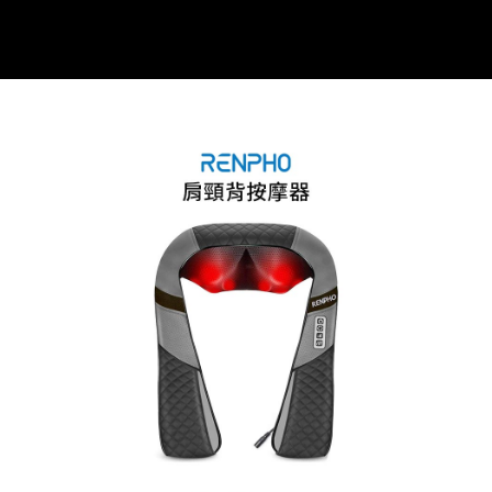
宅配
每筆NT$75，滿NT$399(含以上)免運費
【「AFTEE先享後付」結帳流程】
１．於結帳方式選擇「AFTEE先享後付」後，將跳轉至「AFTEE先享後付」
付款後門市自取
結帳頁面，進行簡訊認證並確認金額後，即可完成結帳。
２．訂單成立數日內，您將收到繳費通知簡訊。
免運費
３．收到繳費通知簡訊後14天內，點擊此簡訊中的連結，可透過四大超商／
ATM／網路銀行／等多元方式進行付款，方視為交易完成。
※ 請注意：結帳手續完成當下不需立刻繳費，但若您需要取消訂單，請聯絡
購買商品的店家。未經商家同意取消之訂單仍視為有效，需透過AFTEE先享
後付繳納相關費用。
※ 交易是否成功請以「AFTEE先享後付 」之結帳頁面顯示為準，若有關於
是否繳費成功／繳費後需取消欲退款等相關疑問，請聯繫「AFTEE先享後付
客戶支援中心」
https://netprotections.freshdesk.com/support/home
【注意事項】
１．透過由恩沛科技股份有限公司提供之「AFTEE先享後付」服務完成之交
易，需依本服務之必要範圍內提供個人資料，並將交易相關給付款項請求債
權轉讓予恩沛科技股份有限公司。
２．關於個人資料處理事宜，請瀏覽以下網址：
https://aftee.tw/terms/#terms3
３．未成年的使用者請事先徵得法定代理人或監護人之同意方可使用
「AFTEE先享後付」，若未經同意申辦者引起之損失，本公司不負相關責
任。
４．使用「AFTEE先享後付」時，將依據個別帳號之用戶狀況，依本公司即
時審查核予不同之上限額度；若仍有額度不足之情形，本公司將視審查結果