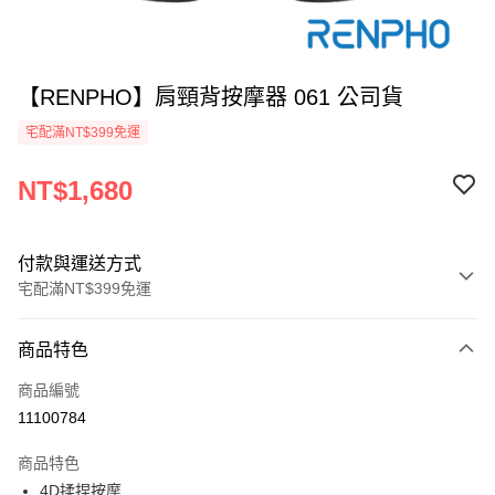
【RENPHO】肩頸背按摩器 061 公司貨
宅配滿NT$399免運
NT$1,680
付款與運送方式
宅配滿NT$399免運
付款方式
商品特色
信用卡一次付款
商品編號
信用卡分期付款
11100784
3 期 0 利率 每期
NT$560
21家銀行
商品特色
6 期 0 利率 每期
NT$280
21家銀行
合作金庫商業銀行
第一商業銀行
4D揉捏按摩