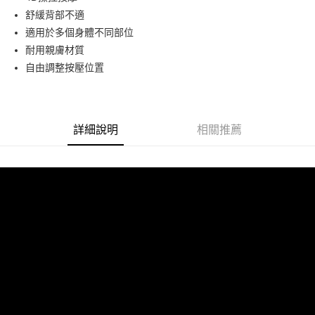
華南商業銀行
彰化商業銀行
12 期 0 利率 每期
NT$140
21家銀行
合作金庫商業銀行
第一商業銀行
舒緩背部不適
上海商業儲蓄銀行
台北富邦商業銀行
華南商業銀行
彰化商業銀行
合作金庫商業銀行
第一商業銀行
LINE Pay
國泰世華商業銀行
兆豐國際商業銀行
適用於多個身體不同部位
上海商業儲蓄銀行
台北富邦商業銀行
華南商業銀行
彰化商業銀行
臺灣中小企業銀行
台中商業銀行
耐用親膚材質
國泰世華商業銀行
兆豐國際商業銀行
Apple Pay
上海商業儲蓄銀行
台北富邦商業銀行
匯豐（台灣）商業銀行
華泰商業銀行
臺灣中小企業銀行
台中商業銀行
自由調整按壓位置
國泰世華商業銀行
兆豐國際商業銀行
聯邦商業銀行
遠東國際商業銀行
匯豐（台灣）商業銀行
華泰商業銀行
街口支付
臺灣中小企業銀行
台中商業銀行
元大商業銀行
永豐商業銀行
聯邦商業銀行
遠東國際商業銀行
匯豐（台灣）商業銀行
華泰商業銀行
玉山商業銀行
星展（台灣）商業銀行
悠遊付
元大商業銀行
永豐商業銀行
聯邦商業銀行
遠東國際商業銀行
台新國際商業銀行
中國信託商業銀行
玉山商業銀行
星展（台灣）商業銀行
詳細說明
相關推薦
元大商業銀行
永豐商業銀行
台灣樂天信用卡公司
Google Pay
台新國際商業銀行
中國信託商業銀行
玉山商業銀行
星展（台灣）商業銀行
台灣樂天信用卡公司
台新國際商業銀行
中國信託商業銀行
全支付
台灣樂天信用卡公司
全盈+PAY
AFTEE先享後付
相關說明
【關於「AFTEE先享後付」】
ATM付款
AFTEE先享後付是「在收到商品之後才付款」的支付方式。 讓您購物簡單
便利好安心！
１．簡單：不需註冊會員、不需綁卡、不需儲值。
運送方式
２．便利：只要手機號碼，簡訊認證，即可結帳。
３．安心：先確認商品／服務後，再付款。