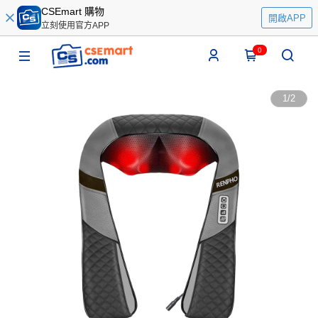
CSEmart 購物
開啟APP
立刻使用官方APP
0
1
/
2