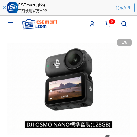
CSEmart 購物
開啟APP
立刻使用官方APP
0
1
/
9