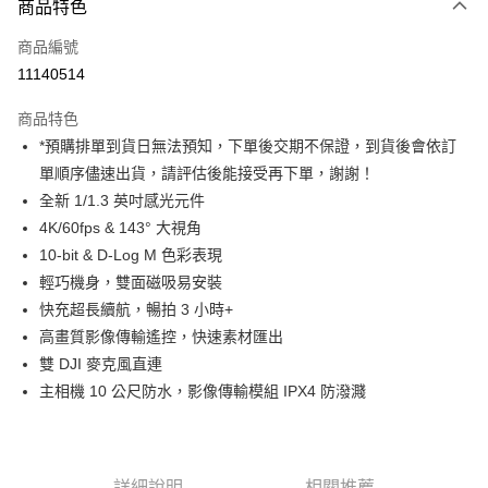
商品特色
信用卡一次付款
商品編號
信用卡分期付款
11140514
3 期 0 利率 每期
NT$3,396
21家銀行
商品特色
6 期 0 利率 每期
NT$1,698
21家銀行
合作金庫商業銀行
第一商業銀行
*預購排單到貨日無法預知，下單後交期不保證，到貨後會依訂
華南商業銀行
彰化商業銀行
12 期 0 利率 每期
NT$849
21家銀行
合作金庫商業銀行
第一商業銀行
單順序儘速出貨，請評估後能接受再下單，謝謝！
上海商業儲蓄銀行
台北富邦商業銀行
華南商業銀行
彰化商業銀行
合作金庫商業銀行
第一商業銀行
LINE Pay
國泰世華商業銀行
兆豐國際商業銀行
全新 1/1.3 英吋感光元件
上海商業儲蓄銀行
台北富邦商業銀行
華南商業銀行
彰化商業銀行
臺灣中小企業銀行
台中商業銀行
4K/60fps & 143° 大視角
國泰世華商業銀行
兆豐國際商業銀行
Apple Pay
上海商業儲蓄銀行
台北富邦商業銀行
匯豐（台灣）商業銀行
華泰商業銀行
臺灣中小企業銀行
台中商業銀行
10-bit & D-Log M 色彩表現
國泰世華商業銀行
兆豐國際商業銀行
聯邦商業銀行
遠東國際商業銀行
匯豐（台灣）商業銀行
華泰商業銀行
街口支付
輕巧機身，雙面磁吸易安裝
臺灣中小企業銀行
台中商業銀行
元大商業銀行
永豐商業銀行
聯邦商業銀行
遠東國際商業銀行
匯豐（台灣）商業銀行
華泰商業銀行
快充超長續航，暢拍 3 小時+
玉山商業銀行
星展（台灣）商業銀行
悠遊付
元大商業銀行
永豐商業銀行
聯邦商業銀行
遠東國際商業銀行
高畫質影像傳輸遙控，快速素材匯出
台新國際商業銀行
中國信託商業銀行
玉山商業銀行
星展（台灣）商業銀行
元大商業銀行
永豐商業銀行
台灣樂天信用卡公司
Google Pay
雙 DJI 麥克風直連
台新國際商業銀行
中國信託商業銀行
玉山商業銀行
星展（台灣）商業銀行
主相機 10 公尺防水，影像傳輸模組 IPX4 防潑濺
台灣樂天信用卡公司
台新國際商業銀行
中國信託商業銀行
全支付
台灣樂天信用卡公司
全盈+PAY
AFTEE先享後付
詳細說明
相關推薦