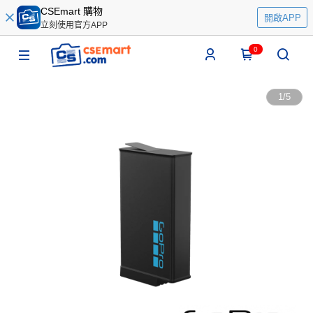
CSEmart 購物
開啟APP
立刻使用官方APP
0
1
/
5