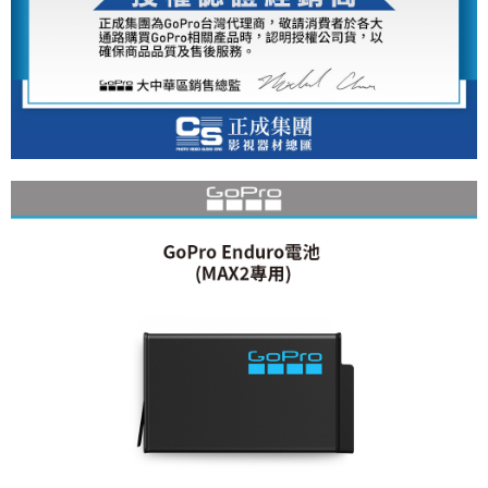
便利好安心！
１．簡單：不需註冊會員、不需綁卡、不需儲值。
運送方式
２．便利：只要手機號碼，簡訊認證，即可結帳。
３．安心：先確認商品／服務後，再付款。
全家取貨付款
每筆NT$60，滿NT$399(含以上)免運費
【「AFTEE先享後付」結帳流程】
１．於結帳方式選擇「AFTEE先享後付」後，將跳轉至「AFTEE先享後付」
萊爾富取貨付款
結帳頁面，進行簡訊認證並確認金額後，即可完成結帳。
２．訂單成立數日內，您將收到繳費通知簡訊。
每筆NT$60，滿NT$399(含以上)免運費
３．收到繳費通知簡訊後14天內，點擊此簡訊中的連結，可透過四大超商／
ATM／網路銀行／等多元方式進行付款，方視為交易完成。
7-11取貨付款
※ 請注意：結帳手續完成當下不需立刻繳費，但若您需要取消訂單，請聯絡
每筆NT$60，滿NT$399(含以上)免運費
購買商品的店家。未經商家同意取消之訂單仍視為有效，需透過AFTEE先享
後付繳納相關費用。
宅配
※ 交易是否成功請以「AFTEE先享後付 」之結帳頁面顯示為準，若有關於
是否繳費成功／繳費後需取消欲退款等相關疑問，請聯繫「AFTEE先享後付
每筆NT$75，滿NT$399(含以上)免運費
客戶支援中心」
https://netprotections.freshdesk.com/support/home
付款後門市自取
【注意事項】
１．透過由恩沛科技股份有限公司提供之「AFTEE先享後付」服務完成之交
免運費
易，需依本服務之必要範圍內提供個人資料，並將交易相關給付款項請求債
權轉讓予恩沛科技股份有限公司。
２．關於個人資料處理事宜，請瀏覽以下網址：
https://aftee.tw/terms/#terms3
３．未成年的使用者請事先徵得法定代理人或監護人之同意方可使用