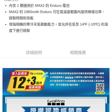
6 期 0 利率 每期
NT$331
21家銀行
合作金庫商業銀行
第一商業銀行
內含 1 顆適用於 MAX2 的 Enduro 電池
華南商業銀行
彰化商業銀行
12 期 0 利率 每期
NT$165
21家銀行
合作金庫商業銀行
第一商業銀行
MAX2 的 1960mAh Enduro 可在寬溫度範圍內提供峰值功率、
上海商業儲蓄銀行
台北富邦商業銀行
華南商業銀行
彰化商業銀行
合作金庫商業銀行
第一商業銀行
超商取貨付款
國泰世華商業銀行
兆豐國際商業銀行
錄製時間和效能
上海商業儲蓄銀行
台北富邦商業銀行
華南商業銀行
彰化商業銀行
臺灣中小企業銀行
台中商業銀行
增強相機的寒冷天氣啟動能力，並允許在低至 14ºF (-10ºC) 的溫
國泰世華商業銀行
兆豐國際商業銀行
LINE Pay
上海商業儲蓄銀行
台北富邦商業銀行
匯豐（台灣）商業銀行
華泰商業銀行
臺灣中小企業銀行
台中商業銀行
度下進行錄製
國泰世華商業銀行
兆豐國際商業銀行
聯邦商業銀行
遠東國際商業銀行
匯豐（台灣）商業銀行
華泰商業銀行
Apple Pay
臺灣中小企業銀行
台中商業銀行
元大商業銀行
永豐商業銀行
聯邦商業銀行
遠東國際商業銀行
匯豐（台灣）商業銀行
華泰商業銀行
玉山商業銀行
星展（台灣）商業銀行
街口支付
元大商業銀行
永豐商業銀行
聯邦商業銀行
遠東國際商業銀行
台新國際商業銀行
中國信託商業銀行
玉山商業銀行
星展（台灣）商業銀行
詳細說明
相關推薦
元大商業銀行
永豐商業銀行
台灣樂天信用卡公司
悠遊付
台新國際商業銀行
中國信託商業銀行
玉山商業銀行
星展（台灣）商業銀行
台灣樂天信用卡公司
台新國際商業銀行
中國信託商業銀行
Google Pay
台灣樂天信用卡公司
全支付
全盈+PAY
AFTEE先享後付
相關說明
【關於「AFTEE先享後付」】
ATM付款
AFTEE先享後付是「在收到商品之後才付款」的支付方式。 讓您購物簡單