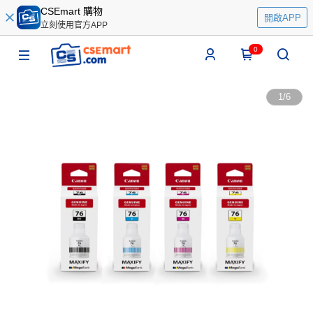
CSEmart 購物
開啟APP
立刻使用官方APP
0
1
/
6