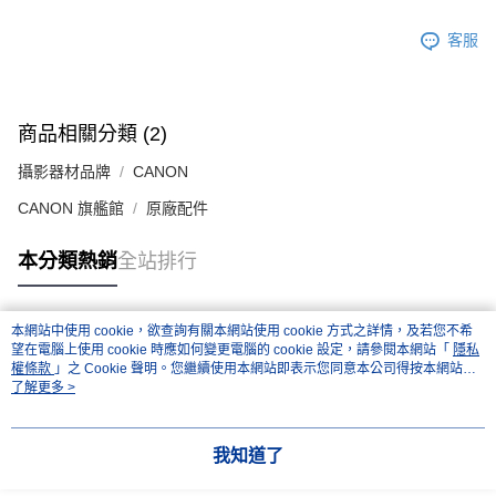
１．透過由恩沛科技股份有限公司提供之「AFTEE先享後付」服務完成之交
免運費
易，需依本服務之必要範圍內提供個人資料，並將交易相關給付款項請求債
客服
權轉讓予恩沛科技股份有限公司。
２．關於個人資料處理事宜，請瀏覽以下網址：
https://aftee.tw/terms/#terms3
３．未成年的使用者請事先徵得法定代理人或監護人之同意方可使用
商品相關分類 (2)
「AFTEE先享後付」，若未經同意申辦者引起之損失，本公司不負相關責
任。
攝影器材品牌
CANON
４．使用「AFTEE先享後付」時，將依據個別帳號之用戶狀況，依本公司即
時審查核予不同之上限額度；若仍有額度不足之情形，本公司將視審查結果
CANON 旗艦館
原廠配件
請求用戶進行身份認證。
５．嚴禁一人註冊多個帳號或使用他人資訊註冊。若發現惡意使用之情形，
恩沛科技股份有限公司將有權停止該用戶之使用額度並採取法律行動。
本分類熱銷
全站排行
本網站中使用 cookie，欲查詢有關本網站使用 cookie 方式之詳情，及若您不希
熱門標籤
望在電腦上使用 cookie 時應如何變更電腦的 cookie 設定，請參閱本網站「
隱私
權條款
」之 Cookie 聲明。您繼續使用本網站即表示您同意本公司得按本網站使
用條款之 Cookie 聲明使用 cookie。
了解更多 >
我知道了