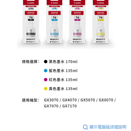
AFTEE先享後付
相關說明
【關於「AFTEE先享後付」】
ATM付款
AFTEE先享後付是「在收到商品之後才付款」的支付方式。 讓您購物簡單
便利好安心！
１．簡單：不需註冊會員、不需綁卡、不需儲值。
運送方式
２．便利：只要手機號碼，簡訊認證，即可結帳。
３．安心：先確認商品／服務後，再付款。
全家取貨付款
每筆NT$60，滿NT$399(含以上)免運費
【「AFTEE先享後付」結帳流程】
１．於結帳方式選擇「AFTEE先享後付」後，將跳轉至「AFTEE先享後付」
萊爾富取貨付款
結帳頁面，進行簡訊認證並確認金額後，即可完成結帳。
２．訂單成立數日內，您將收到繳費通知簡訊。
每筆NT$60，滿NT$399(含以上)免運費
３．收到繳費通知簡訊後14天內，點擊此簡訊中的連結，可透過四大超商／
ATM／網路銀行／等多元方式進行付款，方視為交易完成。
7-11取貨付款
※ 請注意：結帳手續完成當下不需立刻繳費，但若您需要取消訂單，請聯絡
每筆NT$60，滿NT$399(含以上)免運費
購買商品的店家。未經商家同意取消之訂單仍視為有效，需透過AFTEE先享
後付繳納相關費用。
宅配
※ 交易是否成功請以「AFTEE先享後付 」之結帳頁面顯示為準，若有關於
是否繳費成功／繳費後需取消欲退款等相關疑問，請聯繫「AFTEE先享後付
每筆NT$75，滿NT$399(含以上)免運費
客戶支援中心」
https://netprotections.freshdesk.com/support/home
付款後門市自取
顯示電腦版詳細說明
【注意事項】