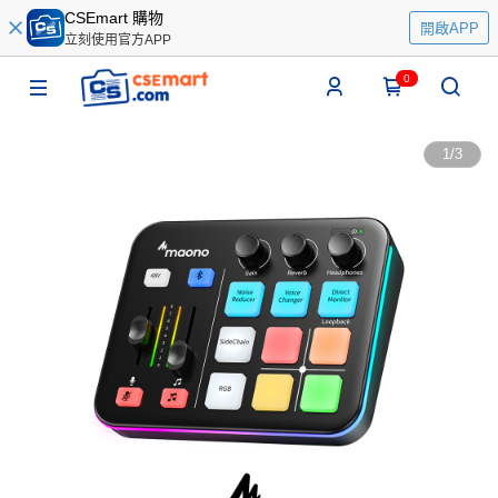
CSEmart 購物
開啟APP
立刻使用官方APP
0
1
/
3