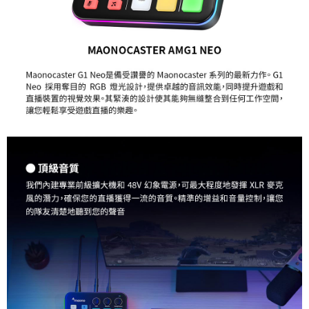
２．關於個人資料處理事宜，請瀏覽以下網址：
https://aftee.tw/terms/#terms3
３．未成年的使用者請事先徵得法定代理人或監護人之同意方可使用
「AFTEE先享後付」，若未經同意申辦者引起之損失，本公司不負相關責
任。
４．使用「AFTEE先享後付」時，將依據個別帳號之用戶狀況，依本公司即
時審查核予不同之上限額度；若仍有額度不足之情形，本公司將視審查結果
請求用戶進行身份認證。
５．嚴禁一人註冊多個帳號或使用他人資訊註冊。若發現惡意使用之情形，
恩沛科技股份有限公司將有權停止該用戶之使用額度並採取法律行動。