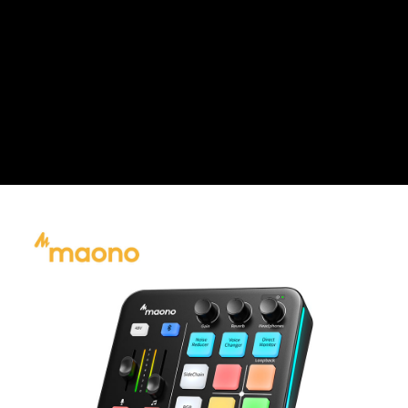
相關說明
【關於「AFTEE先享後付」】
ATM付款
AFTEE先享後付是「在收到商品之後才付款」的支付方式。 讓您購物簡單
便利好安心！
１．簡單：不需註冊會員、不需綁卡、不需儲值。
運送方式
２．便利：只要手機號碼，簡訊認證，即可結帳。
３．安心：先確認商品／服務後，再付款。
全家取貨付款
每筆NT$60，滿NT$399(含以上)免運費
【「AFTEE先享後付」結帳流程】
１．於結帳方式選擇「AFTEE先享後付」後，將跳轉至「AFTEE先享後付」
萊爾富取貨付款
結帳頁面，進行簡訊認證並確認金額後，即可完成結帳。
２．訂單成立數日內，您將收到繳費通知簡訊。
每筆NT$60，滿NT$399(含以上)免運費
３．收到繳費通知簡訊後14天內，點擊此簡訊中的連結，可透過四大超商／
ATM／網路銀行／等多元方式進行付款，方視為交易完成。
7-11取貨付款
※ 請注意：結帳手續完成當下不需立刻繳費，但若您需要取消訂單，請聯絡
每筆NT$60，滿NT$399(含以上)免運費
購買商品的店家。未經商家同意取消之訂單仍視為有效，需透過AFTEE先享
後付繳納相關費用。
宅配
※ 交易是否成功請以「AFTEE先享後付 」之結帳頁面顯示為準，若有關於
是否繳費成功／繳費後需取消欲退款等相關疑問，請聯繫「AFTEE先享後付
每筆NT$75，滿NT$399(含以上)免運費
客戶支援中心」
https://netprotections.freshdesk.com/support/home
付款後門市自取
【注意事項】
１．透過由恩沛科技股份有限公司提供之「AFTEE先享後付」服務完成之交
免運費
易，需依本服務之必要範圍內提供個人資料，並將交易相關給付款項請求債
權轉讓予恩沛科技股份有限公司。