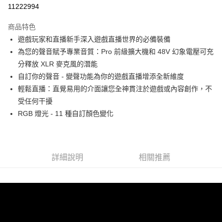
信用卡分期付款
11222994
3 期 0 利率 每期
NT$830
21家銀行
商品特色
6 期 0 利率 每期
NT$415
21家銀行
合作金庫商業銀行
第一商業銀行
遊戲玩家和直播新手深入遊戲直播世界的必備裝備
華南商業銀行
彰化商業銀行
12 期 0 利率 每期
NT$207
21家銀行
合作金庫商業銀行
第一商業銀行
為您的聲音賦予專業音質：Pro 前級擴大機和 48V 幻象電壓可充
上海商業儲蓄銀行
台北富邦商業銀行
華南商業銀行
彰化商業銀行
合作金庫商業銀行
第一商業銀行
超商取貨付款
國泰世華商業銀行
兆豐國際商業銀行
分釋放 XLR 麥克風的潛能
上海商業儲蓄銀行
台北富邦商業銀行
華南商業銀行
彰化商業銀行
臺灣中小企業銀行
台中商業銀行
自訂你的聲音 - 變聲功能為你的遊戲直播增添全新維度
國泰世華商業銀行
兆豐國際商業銀行
LINE Pay
上海商業儲蓄銀行
台北富邦商業銀行
匯豐（台灣）商業銀行
華泰商業銀行
臺灣中小企業銀行
台中商業銀行
輕鬆直播：直覺易用的介面讓您全神貫注於遊戲或內容創作，不
國泰世華商業銀行
兆豐國際商業銀行
聯邦商業銀行
遠東國際商業銀行
匯豐（台灣）商業銀行
華泰商業銀行
Apple Pay
受任何干擾
臺灣中小企業銀行
台中商業銀行
元大商業銀行
永豐商業銀行
聯邦商業銀行
遠東國際商業銀行
匯豐（台灣）商業銀行
華泰商業銀行
RGB 燈光 - 11 種自訂顏色變化
玉山商業銀行
星展（台灣）商業銀行
街口支付
元大商業銀行
永豐商業銀行
聯邦商業銀行
遠東國際商業銀行
台新國際商業銀行
中國信託商業銀行
玉山商業銀行
星展（台灣）商業銀行
元大商業銀行
永豐商業銀行
台灣樂天信用卡公司
悠遊付
台新國際商業銀行
中國信託商業銀行
玉山商業銀行
星展（台灣）商業銀行
台灣樂天信用卡公司
台新國際商業銀行
中國信託商業銀行
Google Pay
詳細說明
相關推薦
台灣樂天信用卡公司
全支付
全盈+PAY
AFTEE先享後付