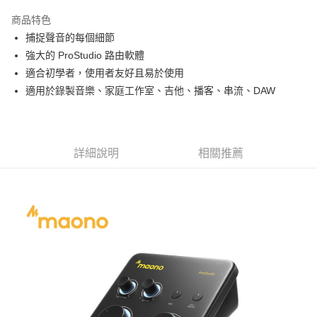
3 期 0 利率 每期
NT$830
21家銀行
商品特色
6 期 0 利率 每期
NT$415
21家銀行
合作金庫商業銀行
第一商業銀行
捕捉聲音的每個細節
華南商業銀行
彰化商業銀行
12 期 0 利率 每期
NT$207
21家銀行
合作金庫商業銀行
第一商業銀行
強大的 ProStudio 路由軟體
上海商業儲蓄銀行
台北富邦商業銀行
華南商業銀行
彰化商業銀行
合作金庫商業銀行
第一商業銀行
超商取貨付款
國泰世華商業銀行
兆豐國際商業銀行
適合初學者，使用者友好且易於使用
上海商業儲蓄銀行
台北富邦商業銀行
華南商業銀行
彰化商業銀行
臺灣中小企業銀行
台中商業銀行
適用於錄製音樂、家庭工作室、吉他、播客、串流、DAW
國泰世華商業銀行
兆豐國際商業銀行
LINE Pay
上海商業儲蓄銀行
台北富邦商業銀行
匯豐（台灣）商業銀行
華泰商業銀行
臺灣中小企業銀行
台中商業銀行
國泰世華商業銀行
兆豐國際商業銀行
聯邦商業銀行
遠東國際商業銀行
匯豐（台灣）商業銀行
華泰商業銀行
Apple Pay
臺灣中小企業銀行
台中商業銀行
元大商業銀行
永豐商業銀行
聯邦商業銀行
遠東國際商業銀行
匯豐（台灣）商業銀行
華泰商業銀行
玉山商業銀行
星展（台灣）商業銀行
街口支付
元大商業銀行
永豐商業銀行
詳細說明
相關推薦
聯邦商業銀行
遠東國際商業銀行
台新國際商業銀行
中國信託商業銀行
玉山商業銀行
星展（台灣）商業銀行
元大商業銀行
永豐商業銀行
台灣樂天信用卡公司
悠遊付
台新國際商業銀行
中國信託商業銀行
玉山商業銀行
星展（台灣）商業銀行
台灣樂天信用卡公司
台新國際商業銀行
中國信託商業銀行
Google Pay
台灣樂天信用卡公司
全支付
全盈+PAY
AFTEE先享後付
相關說明
【關於「AFTEE先享後付」】