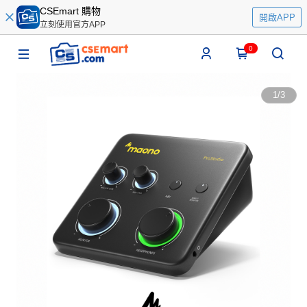
CSEmart 購物
開啟APP
立刻使用官方APP
0
1
/
3