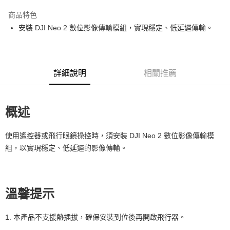
3 期 0 利率 每期
NT$170
21家銀行
商品特色
6 期 0 利率 每期
NT$85
21家銀行
合作金庫商業銀行
第一商業銀行
安裝 DJI Neo 2 數位影像傳輸模組，實現穩定、低延遲傳輸。
華南商業銀行
彰化商業銀行
12 期 0 利率 每期
NT$42
21家銀行
合作金庫商業銀行
第一商業銀行
上海商業儲蓄銀行
台北富邦商業銀行
華南商業銀行
彰化商業銀行
合作金庫商業銀行
第一商業銀行
超商取貨付款
國泰世華商業銀行
兆豐國際商業銀行
上海商業儲蓄銀行
台北富邦商業銀行
華南商業銀行
彰化商業銀行
臺灣中小企業銀行
台中商業銀行
國泰世華商業銀行
兆豐國際商業銀行
LINE Pay
上海商業儲蓄銀行
台北富邦商業銀行
詳細說明
相關推薦
匯豐（台灣）商業銀行
華泰商業銀行
臺灣中小企業銀行
台中商業銀行
國泰世華商業銀行
兆豐國際商業銀行
聯邦商業銀行
遠東國際商業銀行
匯豐（台灣）商業銀行
華泰商業銀行
Apple Pay
臺灣中小企業銀行
台中商業銀行
元大商業銀行
永豐商業銀行
聯邦商業銀行
遠東國際商業銀行
匯豐（台灣）商業銀行
華泰商業銀行
玉山商業銀行
星展（台灣）商業銀行
概述
街口支付
元大商業銀行
永豐商業銀行
聯邦商業銀行
遠東國際商業銀行
台新國際商業銀行
中國信託商業銀行
玉山商業銀行
星展（台灣）商業銀行
元大商業銀行
永豐商業銀行
台灣樂天信用卡公司
悠遊付
台新國際商業銀行
中國信託商業銀行
使用遙控器或飛行眼鏡操控時，須安裝 DJI Neo 2 數位影像傳輸模
玉山商業銀行
星展（台灣）商業銀行
台灣樂天信用卡公司
台新國際商業銀行
中國信託商業銀行
組，以實現穩定、低延遲的影像傳輸。
Google Pay
台灣樂天信用卡公司
全支付
全盈+PAY
溫馨提示
AFTEE先享後付
1. 本產品不支援熱插拔，確保安裝到位後再開啟飛行器。
相關說明
【關於「AFTEE先享後付」】