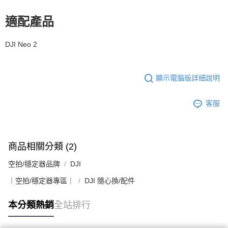
https://aftee.tw/terms/#terms3
３．未成年的使用者請事先徵得法定代理人或監護人之同意方可使用
適配產品
「AFTEE先享後付」，若未經同意申辦者引起之損失，本公司不負相關責
任。
４．使用「AFTEE先享後付」時，將依據個別帳號之用戶狀況，依本公司即
DJI Neo 2
時審查核予不同之上限額度；若仍有額度不足之情形，本公司將視審查結果
請求用戶進行身份認證。
５．嚴禁一人註冊多個帳號或使用他人資訊註冊。若發現惡意使用之情形，
恩沛科技股份有限公司將有權停止該用戶之使用額度並採取法律行動。
顯示電腦版詳細說明
客服
商品相關分類 (2)
空拍/穩定器品牌
DJI
｜空拍/穩定器專區｜
DJI 隨心換/配件
本分類熱銷
全站排行