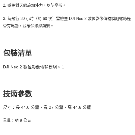
ATM付款
AFTEE先享後付是「在收到商品之後才付款」的支付方式。 讓您購物簡單
2. 避免對天線施加外力，以防變形。
便利好安心！
１．簡單：不需註冊會員、不需綁卡、不需儲值。
運送方式
3. 每飛行 30 小時（約 60 次）需檢查 DJI Neo 2 數位影像傳輸模組螺絲是
２．便利：只要手機號碼，簡訊認證，即可結帳。
否有鬆動，並確保螺絲鎖緊。
３．安心：先確認商品／服務後，再付款。
全家取貨付款
每筆NT$60，滿NT$399(含以上)免運費
【「AFTEE先享後付」結帳流程】
１．於結帳方式選擇「AFTEE先享後付」後，將跳轉至「AFTEE先享後付」
萊爾富取貨付款
結帳頁面，進行簡訊認證並確認金額後，即可完成結帳。
包裝清單
２．訂單成立數日內，您將收到繳費通知簡訊。
每筆NT$60，滿NT$399(含以上)免運費
３．收到繳費通知簡訊後14天內，點擊此簡訊中的連結，可透過四大超商／
ATM／網路銀行／等多元方式進行付款，方視為交易完成。
DJI Neo 2 數位影像傳輸模組 × 1
7-11取貨付款
※ 請注意：結帳手續完成當下不需立刻繳費，但若您需要取消訂單，請聯絡
每筆NT$60，滿NT$399(含以上)免運費
購買商品的店家。未經商家同意取消之訂單仍視為有效，需透過AFTEE先享
後付繳納相關費用。
宅配
※ 交易是否成功請以「AFTEE先享後付 」之結帳頁面顯示為準，若有關於
是否繳費成功／繳費後需取消欲退款等相關疑問，請聯繫「AFTEE先享後付
技術參數
每筆NT$75，滿NT$399(含以上)免運費
客戶支援中心」
https://netprotections.freshdesk.com/support/home
付款後門市自取
尺寸：長 44.6 公釐，寬 27 公釐，高 44.6 公釐
【注意事項】
１．透過由恩沛科技股份有限公司提供之「AFTEE先享後付」服務完成之交
免運費
易，需依本服務之必要範圍內提供個人資料，並將交易相關給付款項請求債
重量：約 9 公克
權轉讓予恩沛科技股份有限公司。
２．關於個人資料處理事宜，請瀏覽以下網址：