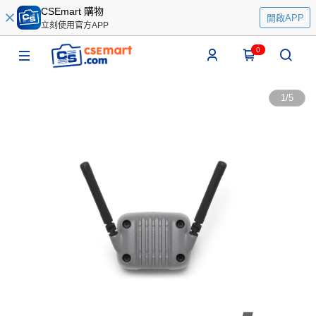
CSEmart 購物
開啟APP
立刻使用官方APP
0
1
/
5