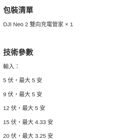
易，需依本服務之必要範圍內提供個人資料，並將交易相關給付款項請求債
權轉讓予恩沛科技股份有限公司。
包裝清單
２．關於個人資料處理事宜，請瀏覽以下網址：
https://aftee.tw/terms/#terms3
３．未成年的使用者請事先徵得法定代理人或監護人之同意方可使用
DJI Neo 2 雙向充電管家 × 1
「AFTEE先享後付」，若未經同意申辦者引起之損失，本公司不負相關責
任。
４．使用「AFTEE先享後付」時，將依據個別帳號之用戶狀況，依本公司即
時審查核予不同之上限額度；若仍有額度不足之情形，本公司將視審查結果
技術參數
請求用戶進行身份認證。
５．嚴禁一人註冊多個帳號或使用他人資訊註冊。若發現惡意使用之情形，
恩沛科技股份有限公司將有權停止該用戶之使用額度並採取法律行動。
輸入：
5 伏，最大 5 安
9 伏，最大 5 安
12 伏，最大 5 安
15 伏，最大 4.33 安
20 伏，最大 3.25 安