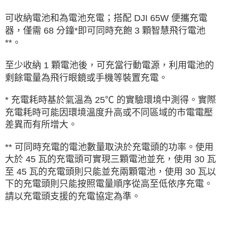
AFTEE先享後付
相關說明
可收納電池和為電池充電；搭配 DJI 65W 便攜充電
【關於「AFTEE先享後付」】
器，僅需 68 分鐘*即可同時充飽 3 顆智慧飛行電池
ATM付款
AFTEE先享後付是「在收到商品之後才付款」的支付方式。 讓您購物簡單
**。
便利好安心！
１．簡單：不需註冊會員、不需綁卡、不需儲值。
運送方式
２．便利：只要手機號碼，簡訊認證，即可結帳。
至少收納 1 顆電池後，可充當行動電源，利用電池的
３．安心：先確認商品／服務後，再付款。
全家取貨付款
剩餘電量為飛行眼鏡或手機等裝置充電。
每筆NT$60，滿NT$399(含以上)免運費
【「AFTEE先享後付」結帳流程】
* 充電耗時基於氣溫為 25℃ 的實驗環境中測得。實際
１．於結帳方式選擇「AFTEE先享後付」後，將跳轉至「AFTEE先享後付」
萊爾富取貨付款
結帳頁面，進行簡訊認證並確認金額後，即可完成結帳。
充電耗時可能因環境溫度升高或不同區域的市電電壓
２．訂單成立數日內，您將收到繳費通知簡訊。
每筆NT$60，滿NT$399(含以上)免運費
差異而有所增大。
３．收到繳費通知簡訊後14天內，點擊此簡訊中的連結，可透過四大超商／
ATM／網路銀行／等多元方式進行付款，方視為交易完成。
7-11取貨付款
※ 請注意：結帳手續完成當下不需立刻繳費，但若您需要取消訂單，請聯絡
** 可同時充電的電池數量取決於充電頭的功率。使用
每筆NT$60，滿NT$399(含以上)免運費
購買商品的店家。未經商家同意取消之訂單仍視為有效，需透過AFTEE先享
大於 45 瓦的充電頭可實現三顆電池並充，使用 30 瓦
後付繳納相關費用。
至 45 瓦的充電頭則只能並充兩顆電池，使用 30 瓦以
宅配
※ 交易是否成功請以「AFTEE先享後付 」之結帳頁面顯示為準，若有關於
是否繳費成功／繳費後需取消欲退款等相關疑問，請聯繫「AFTEE先享後付
下的充電頭則只能按照電量順序從高至低依序充電。
每筆NT$75，滿NT$399(含以上)免運費
客戶支援中心」
https://netprotections.freshdesk.com/support/home
請以充電頭支援的充電協定為準。
付款後門市自取
【注意事項】
１．透過由恩沛科技股份有限公司提供之「AFTEE先享後付」服務完成之交
免運費