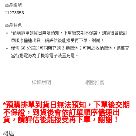
商品編號
信用卡分期付款
11273656
3 期 0 利率 每期
NT$283
21家銀行
商品特色
6 期 0 利率 每期
NT$141
21家銀行
合作金庫商業銀行
第一商業銀行
*預購排單到貨日無法預知，下單後交期不保證，到貨後會依訂
華南商業銀行
彰化商業銀行
12 期 0 利率 每期
NT$70
21家銀行
合作金庫商業銀行
第一商業銀行
單順序儘速出貨，請評估後能接受再下單，謝謝！
上海商業儲蓄銀行
台北富邦商業銀行
華南商業銀行
彰化商業銀行
合作金庫商業銀行
第一商業銀行
超商取貨付款
國泰世華商業銀行
兆豐國際商業銀行
僅需 68 分鐘即可同時充飽 3 顆電池；可用於收納電池，還能充
上海商業儲蓄銀行
台北富邦商業銀行
華南商業銀行
彰化商業銀行
臺灣中小企業銀行
台中商業銀行
當行動電源為手機等電子裝置充電。
國泰世華商業銀行
兆豐國際商業銀行
LINE Pay
上海商業儲蓄銀行
台北富邦商業銀行
匯豐（台灣）商業銀行
華泰商業銀行
臺灣中小企業銀行
台中商業銀行
國泰世華商業銀行
兆豐國際商業銀行
聯邦商業銀行
遠東國際商業銀行
匯豐（台灣）商業銀行
華泰商業銀行
Apple Pay
臺灣中小企業銀行
台中商業銀行
元大商業銀行
永豐商業銀行
聯邦商業銀行
遠東國際商業銀行
匯豐（台灣）商業銀行
華泰商業銀行
玉山商業銀行
星展（台灣）商業銀行
街口支付
元大商業銀行
永豐商業銀行
詳細說明
相關推薦
聯邦商業銀行
遠東國際商業銀行
台新國際商業銀行
中國信託商業銀行
玉山商業銀行
星展（台灣）商業銀行
元大商業銀行
永豐商業銀行
台灣樂天信用卡公司
悠遊付
台新國際商業銀行
中國信託商業銀行
玉山商業銀行
星展（台灣）商業銀行
台灣樂天信用卡公司
*預購排單到貨日無法預知，下單後交期
台新國際商業銀行
中國信託商業銀行
Google Pay
台灣樂天信用卡公司
不保證，到貨後會依訂單順序儘速出
全支付
貨，請評估後能接受再下單，謝謝！
全盈+PAY
概述