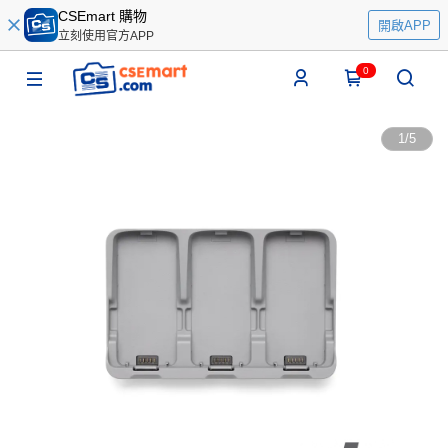
CSEmart 購物
開啟APP
立刻使用官方APP
0
1
/
5