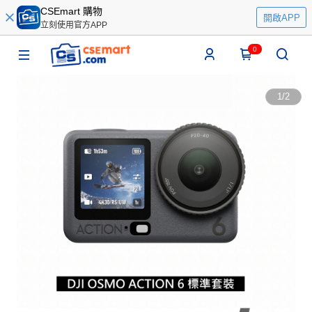
CSEmart 購物
開啟APP
立刻使用官方APP
0
1
/
2