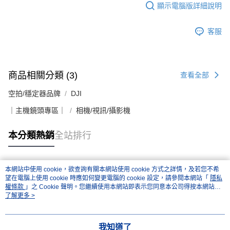
顯示電腦版詳細說明
客服
商品相關分類 (3)
查看全部
空拍/穩定器品牌
DJI
｜主機鏡頭專區｜
相機/視訊/攝影機
本分類熱銷
全站排行
本網站中使用 cookie，欲查詢有關本網站使用 cookie 方式之詳情，及若您不希
熱門標籤
望在電腦上使用 cookie 時應如何變更電腦的 cookie 設定，請參閱本網站「
隱私
權條款
」之 Cookie 聲明。您繼續使用本網站即表示您同意本公司得按本網站使
用條款之 Cookie 聲明使用 cookie。
了解更多 >
我知道了