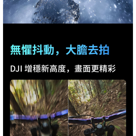
１．透過由恩沛科技股份有限公司提供之「AFTEE先享後付」服務完成之交
免運費
易，需依本服務之必要範圍內提供個人資料，並將交易相關給付款項請求債
權轉讓予恩沛科技股份有限公司。
２．關於個人資料處理事宜，請瀏覽以下網址：
https://aftee.tw/terms/#terms3
３．未成年的使用者請事先徵得法定代理人或監護人之同意方可使用
「AFTEE先享後付」，若未經同意申辦者引起之損失，本公司不負相關責
任。
４．使用「AFTEE先享後付」時，將依據個別帳號之用戶狀況，依本公司即
時審查核予不同之上限額度；若仍有額度不足之情形，本公司將視審查結果
請求用戶進行身份認證。
５．嚴禁一人註冊多個帳號或使用他人資訊註冊。若發現惡意使用之情形，
恩沛科技股份有限公司將有權停止該用戶之使用額度並採取法律行動。