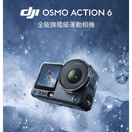
AFTEE先享後付
相關說明
【關於「AFTEE先享後付」】
ATM付款
AFTEE先享後付是「在收到商品之後才付款」的支付方式。 讓您購物簡單
便利好安心！
１．簡單：不需註冊會員、不需綁卡、不需儲值。
運送方式
２．便利：只要手機號碼，簡訊認證，即可結帳。
３．安心：先確認商品／服務後，再付款。
全家取貨付款
每筆NT$60，滿NT$399(含以上)免運費
【「AFTEE先享後付」結帳流程】
１．於結帳方式選擇「AFTEE先享後付」後，將跳轉至「AFTEE先享後付」
萊爾富取貨付款
結帳頁面，進行簡訊認證並確認金額後，即可完成結帳。
２．訂單成立數日內，您將收到繳費通知簡訊。
每筆NT$60，滿NT$399(含以上)免運費
３．收到繳費通知簡訊後14天內，點擊此簡訊中的連結，可透過四大超商／
ATM／網路銀行／等多元方式進行付款，方視為交易完成。
7-11取貨付款
※ 請注意：結帳手續完成當下不需立刻繳費，但若您需要取消訂單，請聯絡
每筆NT$60，滿NT$399(含以上)免運費
購買商品的店家。未經商家同意取消之訂單仍視為有效，需透過AFTEE先享
後付繳納相關費用。
宅配
※ 交易是否成功請以「AFTEE先享後付 」之結帳頁面顯示為準，若有關於
是否繳費成功／繳費後需取消欲退款等相關疑問，請聯繫「AFTEE先享後付
每筆NT$75，滿NT$399(含以上)免運費
客戶支援中心」
https://netprotections.freshdesk.com/support/home
付款後門市自取
【注意事項】