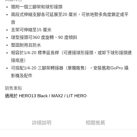
6 期 0 利率 每期
NT$381
21家銀行
合作金庫商業銀行
第一商業銀行
隨附一個三腳架和球形接頭
華南商業銀行
彰化商業銀行
12 期 0 利率 每期
NT$190
21家銀行
合作金庫商業銀行
第一商業銀行
兩段式伸縮支腳各可延展至20 厘米，可依地勢多角度鎖定或平
上海商業儲蓄銀行
台北富邦商業銀行
華南商業銀行
彰化商業銀行
合作金庫商業銀行
第一商業銀行
超商取貨付款
國泰世華商業銀行
兆豐國際商業銀行
放
上海商業儲蓄銀行
台北富邦商業銀行
華南商業銀行
彰化商業銀行
臺灣中小企業銀行
台中商業銀行
支架可伸縮至15 厘米
國泰世華商業銀行
兆豐國際商業銀行
LINE Pay
上海商業儲蓄銀行
台北富邦商業銀行
匯豐（台灣）商業銀行
華泰商業銀行
臺灣中小企業銀行
台中商業銀行
球型接頭可360 度旋轉、90 度傾斜
國泰世華商業銀行
兆豐國際商業銀行
聯邦商業銀行
遠東國際商業銀行
匯豐（台灣）商業銀行
華泰商業銀行
Apple Pay
堅固耐用且防水
臺灣中小企業銀行
台中商業銀行
元大商業銀行
永豐商業銀行
聯邦商業銀行
遠東國際商業銀行
匯豐（台灣）商業銀行
華泰商業銀行
相容於1/4-20 標準延長桿（可連接球形接頭，或卸下球形接頭連
玉山商業銀行
星展（台灣）商業銀行
街口支付
元大商業銀行
永豐商業銀行
聯邦商業銀行
遠東國際商業銀行
接底座）
台新國際商業銀行
中國信託商業銀行
玉山商業銀行
星展（台灣）商業銀行
元大商業銀行
永豐商業銀行
台灣樂天信用卡公司
悠遊付
可搭配1/4-20 三腳架轉接器（單獨販售），安裝舊款GoPro 攝
台新國際商業銀行
中國信託商業銀行
玉山商業銀行
星展（台灣）商業銀行
影機及配件
台灣樂天信用卡公司
台新國際商業銀行
中國信託商業銀行
Google Pay
台灣樂天信用卡公司
銷售重點
全支付
適用於 HERO13 Black / MAX2 / LIT HERO
全盈+PAY
AFTEE先享後付
相關說明
詳細說明
相關推薦
【關於「AFTEE先享後付」】
ATM付款
AFTEE先享後付是「在收到商品之後才付款」的支付方式。 讓您購物簡單