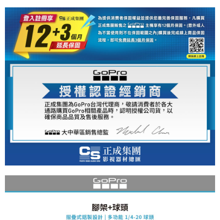
便利好安心！
１．簡單：不需註冊會員、不需綁卡、不需儲值。
運送方式
２．便利：只要手機號碼，簡訊認證，即可結帳。
３．安心：先確認商品／服務後，再付款。
全家取貨付款
每筆NT$60，滿NT$399(含以上)免運費
【「AFTEE先享後付」結帳流程】
１．於結帳方式選擇「AFTEE先享後付」後，將跳轉至「AFTEE先享後付」
萊爾富取貨付款
結帳頁面，進行簡訊認證並確認金額後，即可完成結帳。
２．訂單成立數日內，您將收到繳費通知簡訊。
每筆NT$60，滿NT$399(含以上)免運費
３．收到繳費通知簡訊後14天內，點擊此簡訊中的連結，可透過四大超商／
ATM／網路銀行／等多元方式進行付款，方視為交易完成。
7-11取貨付款
※ 請注意：結帳手續完成當下不需立刻繳費，但若您需要取消訂單，請聯絡
每筆NT$60，滿NT$399(含以上)免運費
購買商品的店家。未經商家同意取消之訂單仍視為有效，需透過AFTEE先享
後付繳納相關費用。
宅配
※ 交易是否成功請以「AFTEE先享後付 」之結帳頁面顯示為準，若有關於
是否繳費成功／繳費後需取消欲退款等相關疑問，請聯繫「AFTEE先享後付
每筆NT$75，滿NT$399(含以上)免運費
客戶支援中心」
https://netprotections.freshdesk.com/support/home
付款後門市自取
【注意事項】
１．透過由恩沛科技股份有限公司提供之「AFTEE先享後付」服務完成之交
免運費
易，需依本服務之必要範圍內提供個人資料，並將交易相關給付款項請求債
權轉讓予恩沛科技股份有限公司。
２．關於個人資料處理事宜，請瀏覽以下網址：
https://aftee.tw/terms/#terms3
３．未成年的使用者請事先徵得法定代理人或監護人之同意方可使用