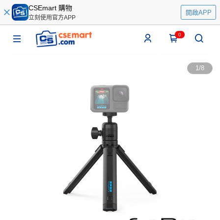
CSEmart 購物
開啟APP
立刻使用官方APP
0
1
/
8