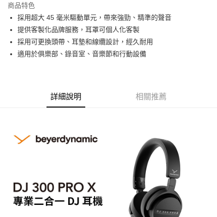
商品特色
6 期 0 利率 每期
NT$1,330
21家銀行
合作金庫商業銀行
第一商業銀行
採用超大 45 毫米驅動單元，帶來強勁、精準的聲音
華南商業銀行
彰化商業銀行
12 期 0 利率 每期
NT$665
21家銀行
合作金庫商業銀行
第一商業銀行
提供客製化品牌服務，耳罩可個人化客製
上海商業儲蓄銀行
台北富邦商業銀行
華南商業銀行
彰化商業銀行
合作金庫商業銀行
第一商業銀行
超商取貨付款
國泰世華商業銀行
兆豐國際商業銀行
採用可更換頭帶、耳墊和線纜設計，經久耐用
上海商業儲蓄銀行
台北富邦商業銀行
華南商業銀行
彰化商業銀行
臺灣中小企業銀行
台中商業銀行
適用於俱樂部、錄音室、音樂節和行動設備
國泰世華商業銀行
兆豐國際商業銀行
LINE Pay
上海商業儲蓄銀行
台北富邦商業銀行
匯豐（台灣）商業銀行
華泰商業銀行
臺灣中小企業銀行
台中商業銀行
國泰世華商業銀行
兆豐國際商業銀行
聯邦商業銀行
遠東國際商業銀行
匯豐（台灣）商業銀行
華泰商業銀行
Apple Pay
臺灣中小企業銀行
台中商業銀行
元大商業銀行
永豐商業銀行
聯邦商業銀行
遠東國際商業銀行
匯豐（台灣）商業銀行
華泰商業銀行
玉山商業銀行
星展（台灣）商業銀行
街口支付
元大商業銀行
永豐商業銀行
詳細說明
相關推薦
聯邦商業銀行
遠東國際商業銀行
台新國際商業銀行
中國信託商業銀行
玉山商業銀行
星展（台灣）商業銀行
元大商業銀行
永豐商業銀行
台灣樂天信用卡公司
悠遊付
台新國際商業銀行
中國信託商業銀行
玉山商業銀行
星展（台灣）商業銀行
台灣樂天信用卡公司
台新國際商業銀行
中國信託商業銀行
Google Pay
台灣樂天信用卡公司
全支付
全盈+PAY
AFTEE先享後付
相關說明
【關於「AFTEE先享後付」】
ATM付款
AFTEE先享後付是「在收到商品之後才付款」的支付方式。 讓您購物簡單