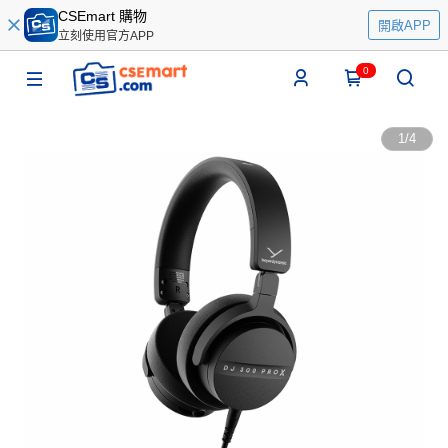
CSEmart 購物
開啟APP
立刻使用官方APP
0
1
/
4