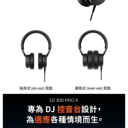
便利好安心！
１．簡單：不需註冊會員、不需綁卡、不需儲值。
運送方式
２．便利：只要手機號碼，簡訊認證，即可結帳。
３．安心：先確認商品／服務後，再付款。
全家取貨付款
每筆NT$60，滿NT$399(含以上)免運費
【「AFTEE先享後付」結帳流程】
１．於結帳方式選擇「AFTEE先享後付」後，將跳轉至「AFTEE先享後付」
萊爾富取貨付款
結帳頁面，進行簡訊認證並確認金額後，即可完成結帳。
２．訂單成立數日內，您將收到繳費通知簡訊。
每筆NT$60，滿NT$399(含以上)免運費
３．收到繳費通知簡訊後14天內，點擊此簡訊中的連結，可透過四大超商／
ATM／網路銀行／等多元方式進行付款，方視為交易完成。
7-11取貨付款
※ 請注意：結帳手續完成當下不需立刻繳費，但若您需要取消訂單，請聯絡
每筆NT$60，滿NT$399(含以上)免運費
購買商品的店家。未經商家同意取消之訂單仍視為有效，需透過AFTEE先享
後付繳納相關費用。
宅配
※ 交易是否成功請以「AFTEE先享後付 」之結帳頁面顯示為準，若有關於
是否繳費成功／繳費後需取消欲退款等相關疑問，請聯繫「AFTEE先享後付
每筆NT$75，滿NT$399(含以上)免運費
客戶支援中心」
https://netprotections.freshdesk.com/support/home
付款後門市自取
【注意事項】
１．透過由恩沛科技股份有限公司提供之「AFTEE先享後付」服務完成之交
免運費
易，需依本服務之必要範圍內提供個人資料，並將交易相關給付款項請求債
權轉讓予恩沛科技股份有限公司。
２．關於個人資料處理事宜，請瀏覽以下網址：
https://aftee.tw/terms/#terms3