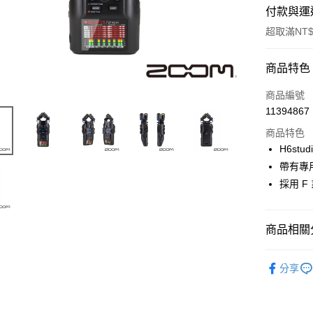
付款與運
超取滿NT$
付款方式
商品特色
信用卡一
商品編號
11394867
信用卡分
商品特色
3 期 
H6st
6 期 
合作金
帶有專用
華南商
12 期
採用 
合作金
上海商
華南商
合作金
超商取貨
國泰世
上海商
華南商
臺灣中
國泰世
商品相關分
LINE Pay
上海商
匯豐（
臺灣中
國泰世
聯邦商
音訊設備
匯豐（
Apple Pay
臺灣中
元大商
分享
聯邦商
匯豐（
｜音訊設
玉山商
街口支付
元大商
聯邦商
台新國
玉山商
元大商
台灣樂
悠遊付