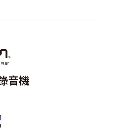
際商業銀行
中國信託商業銀行
業銀行
星展（台灣）商業銀行
天信用卡公司
際商業銀行
中國信託商業銀行
y
天信用卡公司
享後付
FTEE先享後付」】
先享後付是「在收到商品之後才付款」的支付方式。 讓您購物簡單
心！
：不需註冊會員、不需綁卡、不需儲值。
：只要手機號碼，簡訊認證，即可結帳。
：先確認商品／服務後，再付款。
付款
EE先享後付」結帳流程】
0，滿NT$399(含以上)免運費
方式選擇「AFTEE先享後付」後，將跳轉至「AFTEE先享後
頁面，進行簡訊認證並確認金額後，即可完成結帳。
貨付款
成立數日內，您將收到繳費通知簡訊。
費通知簡訊後14天內，點擊此簡訊中的連結，可透過四大超商
0，滿NT$399(含以上)免運費
網路銀行／等多元方式進行付款，方視為交易完成。
：結帳手續完成當下不需立刻繳費，但若您需要取消訂單，請聯
付款
的店家。未經商家同意取消之訂單仍視為有效，需透過AFTEE