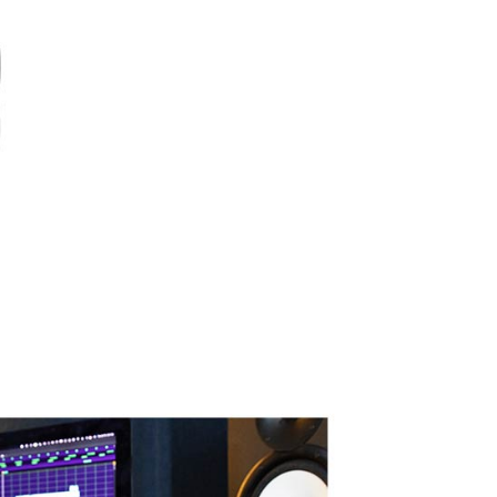
繳納相關費用。
0，滿NT$399(含以上)免運費
否成功請以「AFTEE先享後付 」之結帳頁面顯示為準，若有關於
功／繳費後需取消欲退款等相關疑問，請聯繫「AFTEE先享後
援中心」
https://netprotections.freshdesk.com/support/home
5，滿NT$399(含以上)免運費
項】
市自取
恩沛科技股份有限公司提供之「AFTEE先享後付」服務完成之
依本服務之必要範圍內提供個人資料，並將交易相關給付款項請
讓予恩沛科技股份有限公司。
個人資料處理事宜，請瀏覽以下網址：
ee.tw/terms/#terms3
年的使用者請事先徵得法定代理人或監護人之同意方可使用
E先享後付」，若未經同意申辦者引起之損失，本公司不負相關責
AFTEE先享後付」時，將依據個別帳號之用戶狀況，依本公司
核予不同之上限額度；若仍有額度不足之情形，本公司將視審查
用戶進行身份認證。
一人註冊多個帳號或使用他人資訊註冊。若發現惡意使用之情
科技股份有限公司將有權停止該用戶之使用額度並採取法律行