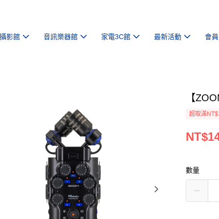
攝影館
音訊樂器館
家電3C館
最新活動
會員
【ZOO
超取滿NT$
NT$14
數量