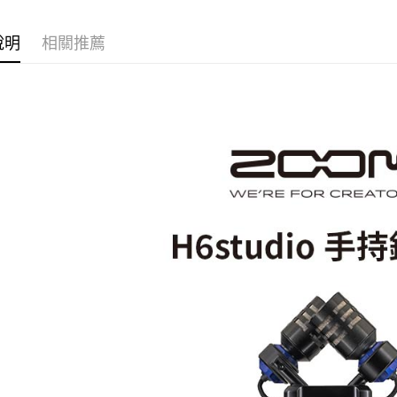
台新國
玉山商
台灣樂
台新國
Google Pa
說明
相關推薦
台灣樂
全支付
全盈+PAY
AFTEE先
相關說明
【關於「A
ATM付款
AFTEE
便利好安
１．簡單
２．便利
運送方式
３．安心
全家取貨
【「AFT
每筆NT$6
１．於結帳
付」結帳
萊爾富取
２．訂單
３．收到繳
每筆NT$6
／ATM／
※ 請注意
7-11取貨
絡購買商品