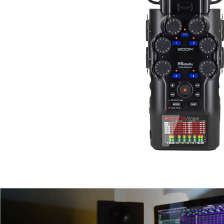
先享後付
每筆NT$6
※ 交易是
是否繳費成
宅配
付客戶支
每筆NT$7
【注意事
付款後門
１．透過由
交易，需
免運費
求債權轉
２．關於
https://aft
３．未成
「AFTE
任。
４．使用「
即時審查
結果請求
５．嚴禁
形，恩沛
動。