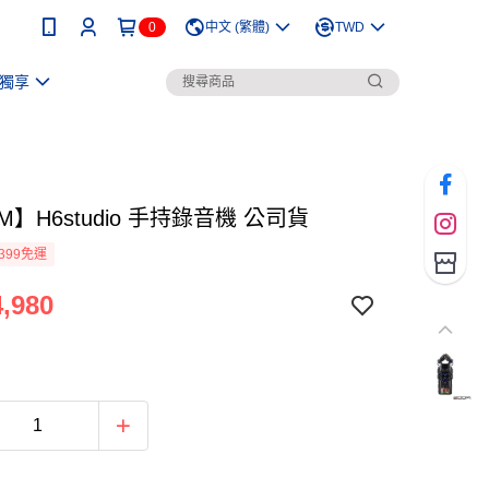
0
中文 (繁體)
TWD
獨享
M】H6studio 手持錄音機 公司貨
399免運
,980