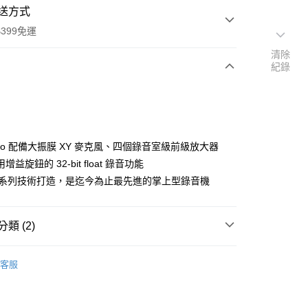
送方式
399免運
清除
紀錄
次付款
期付款
0 利率 每期
NT$4,993
21家銀行
udio 配備大振膜 XY 麥克風、四個錄音室級前級放大器
0 利率 每期
NT$2,496
21家銀行
庫商業銀行
第一商業銀行
增益旋鈕的 32-bit float 錄音功能
業銀行
彰化商業銀行
 0 利率 每期
NT$1,248
21家銀行
F 系列技術打造，是迄今為止最先進的掌上型錄音機
庫商業銀行
第一商業銀行
業儲蓄銀行
台北富邦商業銀行
業銀行
彰化商業銀行
庫商業銀行
第一商業銀行
付款
華商業銀行
兆豐國際商業銀行
業儲蓄銀行
台北富邦商業銀行
業銀行
彰化商業銀行
小企業銀行
台中商業銀行
華商業銀行
兆豐國際商業銀行
類 (2)
業儲蓄銀行
台北富邦商業銀行
台灣）商業銀行
華泰商業銀行
小企業銀行
台中商業銀行
華商業銀行
兆豐國際商業銀行
業銀行
遠東國際商業銀行
品牌
ZOOM
台灣）商業銀行
華泰商業銀行
小企業銀行
台中商業銀行
業銀行
永豐商業銀行
客服
業銀行
遠東國際商業銀行
台灣）商業銀行
華泰商業銀行
備專區｜
錄音設備
業銀行
星展（台灣）商業銀行
業銀行
永豐商業銀行
業銀行
遠東國際商業銀行
際商業銀行
中國信託商業銀行
業銀行
星展（台灣）商業銀行
業銀行
永豐商業銀行
天信用卡公司