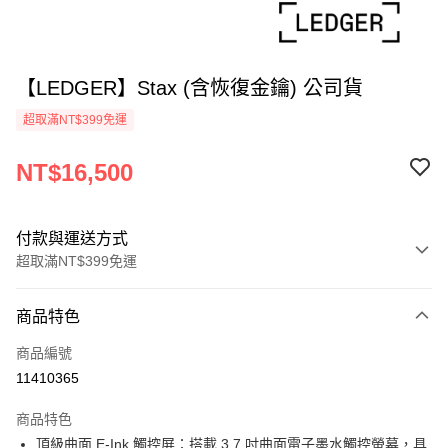
【LEDGER】Stax (含恢復金鑰) 公司貨
超取滿NT$399免運
NT$16,500
付款與運送方式
超取滿NT$399免運
付款方式
商品特色
信用卡一次付款
商品編號
信用卡分期付款
11410365
3 期 0 利率 每期
NT$5,500
21家銀行
商品特色
6 期 0 利率 每期
NT$2,750
21家銀行
合作金庫商業銀行
第一商業銀行
頂級曲面 E-Ink 觸控屏：搭載 3.7 吋曲面電子墨水觸控螢幕，具