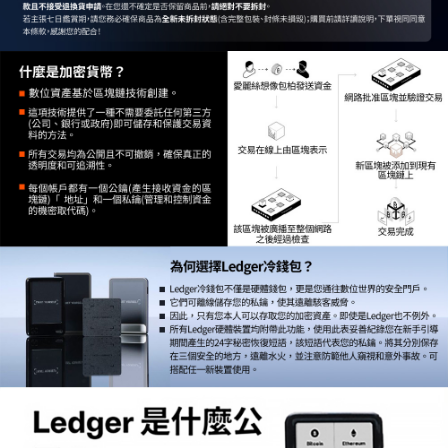
運送方式
２．便利：只要手機號碼，簡訊認證，即可結帳。
３．安心：先確認商品／服務後，再付款。
全家取貨付款
每筆NT$60，滿NT$399(含以上)免運費
【「AFTEE先享後付」結帳流程】
１．於結帳方式選擇「AFTEE先享後付」後，將跳轉至「AFTEE先享後付」
萊爾富取貨付款
結帳頁面，進行簡訊認證並確認金額後，即可完成結帳。
２．訂單成立數日內，您將收到繳費通知簡訊。
每筆NT$60，滿NT$399(含以上)免運費
３．收到繳費通知簡訊後14天內，點擊此簡訊中的連結，可透過四大超商／
ATM／網路銀行／等多元方式進行付款，方視為交易完成。
7-11取貨付款
※ 請注意：結帳手續完成當下不需立刻繳費，但若您需要取消訂單，請聯絡
每筆NT$60，滿NT$399(含以上)免運費
購買商品的店家。未經商家同意取消之訂單仍視為有效，需透過AFTEE先享
後付繳納相關費用。
宅配
※ 交易是否成功請以「AFTEE先享後付 」之結帳頁面顯示為準，若有關於
是否繳費成功／繳費後需取消欲退款等相關疑問，請聯繫「AFTEE先享後付
每筆NT$75，滿NT$399(含以上)免運費
客戶支援中心」
https://netprotections.freshdesk.com/support/home
付款後門市自取
【注意事項】
１．透過由恩沛科技股份有限公司提供之「AFTEE先享後付」服務完成之交
免運費
易，需依本服務之必要範圍內提供個人資料，並將交易相關給付款項請求債
權轉讓予恩沛科技股份有限公司。
２．關於個人資料處理事宜，請瀏覽以下網址：
https://aftee.tw/terms/#terms3
３．未成年的使用者請事先徵得法定代理人或監護人之同意方可使用
「AFTEE先享後付」，若未經同意申辦者引起之損失，本公司不負相關責
任。