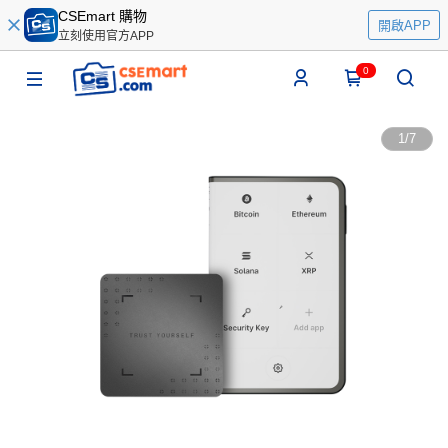
CSEmart 購物
開啟APP
立刻使用官方APP
0
1
/
7