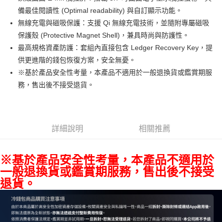
華南商業銀行
彰化商業銀行
12 期 0 利率 每期
NT$1,375
21家銀行
合作金庫商業銀行
第一商業銀行
備最佳閱讀性 (Optimal readability) 與自訂顯示功能。
上海商業儲蓄銀行
台北富邦商業銀行
華南商業銀行
彰化商業銀行
合作金庫商業銀行
第一商業銀行
超商取貨付款
國泰世華商業銀行
兆豐國際商業銀行
無線充電與磁吸保護：支援 Qi 無線充電技術，並隨附專屬磁吸
上海商業儲蓄銀行
台北富邦商業銀行
華南商業銀行
彰化商業銀行
臺灣中小企業銀行
台中商業銀行
保護殼 (Protective Magnet Shell)，兼具時尚與防護性。
國泰世華商業銀行
兆豐國際商業銀行
LINE Pay
上海商業儲蓄銀行
台北富邦商業銀行
匯豐（台灣）商業銀行
華泰商業銀行
臺灣中小企業銀行
台中商業銀行
最高規格資產防護：套組內直接包含 Ledger Recovery Key，提
國泰世華商業銀行
兆豐國際商業銀行
聯邦商業銀行
遠東國際商業銀行
匯豐（台灣）商業銀行
華泰商業銀行
Apple Pay
供更進階的錢包恢復方案，安全無憂。
臺灣中小企業銀行
台中商業銀行
元大商業銀行
永豐商業銀行
聯邦商業銀行
遠東國際商業銀行
匯豐（台灣）商業銀行
華泰商業銀行
※基於產品安全性考量，本產品不適用於一般退換貨或鑑賞期服
玉山商業銀行
星展（台灣）商業銀行
街口支付
元大商業銀行
永豐商業銀行
聯邦商業銀行
遠東國際商業銀行
務，售出後不接受退貨。
台新國際商業銀行
中國信託商業銀行
玉山商業銀行
星展（台灣）商業銀行
元大商業銀行
永豐商業銀行
台灣樂天信用卡公司
悠遊付
台新國際商業銀行
中國信託商業銀行
玉山商業銀行
星展（台灣）商業銀行
台灣樂天信用卡公司
台新國際商業銀行
中國信託商業銀行
Google Pay
台灣樂天信用卡公司
詳細說明
相關推薦
全支付
全盈+PAY
※
基於產品安全性考量，本產品不適用於
一般退換貨或鑑賞期服務
AFTEE先享後付
，售出後不接受
退貨。
相關說明
【關於「AFTEE先享後付」】
ATM付款
AFTEE先享後付是「在收到商品之後才付款」的支付方式。 讓您購物簡單
便利好安心！
１．簡單：不需註冊會員、不需綁卡、不需儲值。