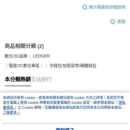
顯示電腦版詳細說明
客服
商品相關分類 (2)
數位/3C品牌
LEDGER
｜電競/3C數位專區｜
冷錢包/加密貨幣/硬體錢包
本分類熱銷
全站排行
本網站中使用 cookie，欲查詢有關本網站使用 cookie 方式之詳情，及若您不希
熱門標籤
望在電腦上使用 cookie 時應如何變更電腦的 cookie 設定，請參閱本網站「
隱私
權條款
」之 Cookie 聲明。您繼續使用本網站即表示您同意本公司得按本網站使
用條款之 Cookie 聲明使用 cookie。
了解更多 >