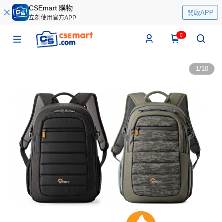
CSEmart 購物
開啟APP
立刻使用官方APP
0
1
/
10