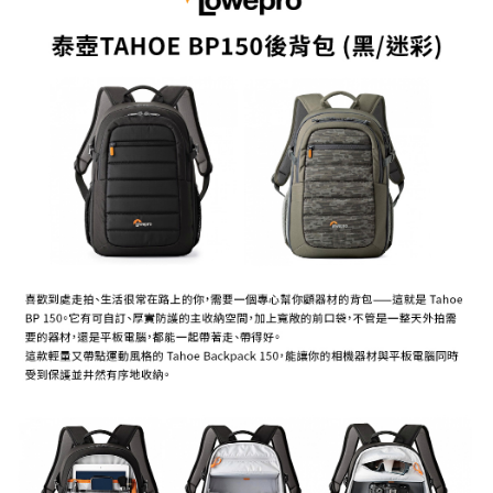
ATM付款
AFTEE先享後付是「在收到商品之後才付款」的支付方式。 讓您購物簡單
便利好安心！
１．簡單：不需註冊會員、不需綁卡、不需儲值。
運送方式
２．便利：只要手機號碼，簡訊認證，即可結帳。
３．安心：先確認商品／服務後，再付款。
宅配
每筆NT$75，滿NT$399(含以上)免運費
【「AFTEE先享後付」結帳流程】
１．於結帳方式選擇「AFTEE先享後付」後，將跳轉至「AFTEE先享後付」
付款後門市自取
結帳頁面，進行簡訊認證並確認金額後，即可完成結帳。
２．訂單成立數日內，您將收到繳費通知簡訊。
免運費
３．收到繳費通知簡訊後14天內，點擊此簡訊中的連結，可透過四大超商／
ATM／網路銀行／等多元方式進行付款，方視為交易完成。
※ 請注意：結帳手續完成當下不需立刻繳費，但若您需要取消訂單，請聯絡
購買商品的店家。未經商家同意取消之訂單仍視為有效，需透過AFTEE先享
後付繳納相關費用。
※ 交易是否成功請以「AFTEE先享後付 」之結帳頁面顯示為準，若有關於
是否繳費成功／繳費後需取消欲退款等相關疑問，請聯繫「AFTEE先享後付
客戶支援中心」
https://netprotections.freshdesk.com/support/home
【注意事項】
１．透過由恩沛科技股份有限公司提供之「AFTEE先享後付」服務完成之交
易，需依本服務之必要範圍內提供個人資料，並將交易相關給付款項請求債
權轉讓予恩沛科技股份有限公司。
２．關於個人資料處理事宜，請瀏覽以下網址：
https://aftee.tw/terms/#terms3