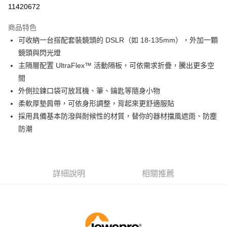
信用卡分期付款
11420672
3 期 0 利率 每期
NT$696
21家銀行
商品特色
6 期 0 利率 每期
NT$348
21家銀行
合作金庫商業銀行
第一商業銀行
可收納一台搭配套裝鏡頭的 DSLR（如 18-135mm），外加一顆
華南商業銀行
彰化商業銀行
12 期 0 利率 每期
NT$174
21家銀行
合作金庫商業銀行
第一商業銀行
鏡頭與閃光燈
上海商業儲蓄銀行
台北富邦商業銀行
華南商業銀行
彰化商業銀行
合作金庫商業銀行
第一商業銀行
LINE Pay
國泰世華商業銀行
兆豐國際商業銀行
主隔層配置 UltraFlex™ 活動隔板，可依需求折疊，騰出更多空
上海商業儲蓄銀行
台北富邦商業銀行
華南商業銀行
彰化商業銀行
臺灣中小企業銀行
台中商業銀行
間
國泰世華商業銀行
兆豐國際商業銀行
Apple Pay
上海商業儲蓄銀行
台北富邦商業銀行
匯豐（台灣）商業銀行
華泰商業銀行
臺灣中小企業銀行
台中商業銀行
外側拉鍊口袋可放耳機、筆、鑰匙等隨身小物
國泰世華商業銀行
兆豐國際商業銀行
聯邦商業銀行
遠東國際商業銀行
匯豐（台灣）商業銀行
華泰商業銀行
街口支付
柔軟厚墊肩帶，可依身形調整，背起來更舒適服貼
臺灣中小企業銀行
台中商業銀行
元大商業銀行
永豐商業銀行
聯邦商業銀行
遠東國際商業銀行
匯豐（台灣）商業銀行
華泰商業銀行
採用具備基本防潑與耐候性的材質，替你的器材擋風遮雨、防塵
玉山商業銀行
星展（台灣）商業銀行
悠遊付
元大商業銀行
永豐商業銀行
聯邦商業銀行
遠東國際商業銀行
防潮
台新國際商業銀行
中國信託商業銀行
玉山商業銀行
星展（台灣）商業銀行
元大商業銀行
永豐商業銀行
台灣樂天信用卡公司
Google Pay
台新國際商業銀行
中國信託商業銀行
玉山商業銀行
星展（台灣）商業銀行
台灣樂天信用卡公司
台新國際商業銀行
中國信託商業銀行
全支付
台灣樂天信用卡公司
詳細說明
相關推薦
全盈+PAY
AFTEE先享後付
相關說明
【關於「AFTEE先享後付」】