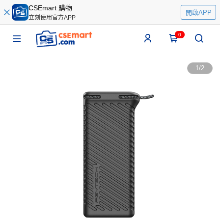
CSEmart 購物
開啟APP
立刻使用官方APP
0
1
/
2