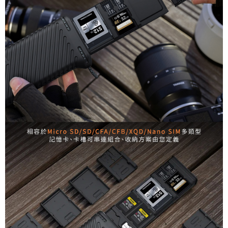
３．未成年的使用者請事先徵得法定代理人或監護人之同意方可使用
「AFTEE先享後付」，若未經同意申辦者引起之損失，本公司不負相關責
任。
４．使用「AFTEE先享後付」時，將依據個別帳號之用戶狀況，依本公司即
時審查核予不同之上限額度；若仍有額度不足之情形，本公司將視審查結果
請求用戶進行身份認證。
５．嚴禁一人註冊多個帳號或使用他人資訊註冊。若發現惡意使用之情形，
恩沛科技股份有限公司將有權停止該用戶之使用額度並採取法律行動。