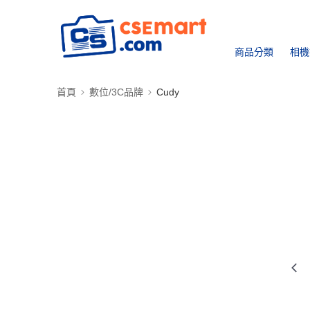
商品分類
相機
首頁
數位/3C品牌
Cudy