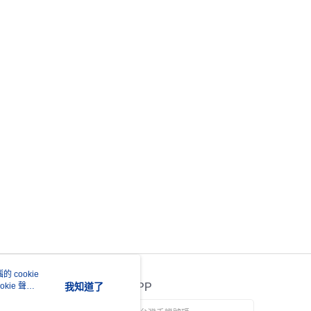
 cookie
kie 聲明
我知道了
官方APP