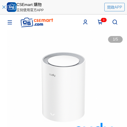
CSEmart 購物
開啟APP
立刻使用官方APP
0
1
/
5