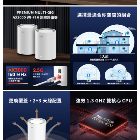
便利好安心！
１．簡單：不需註冊會員、不需綁卡、不需儲值。
運送方式
２．便利：只要手機號碼，簡訊認證，即可結帳。
３．安心：先確認商品／服務後，再付款。
全家取貨付款
每筆NT$60，滿NT$399(含以上)免運費
【「AFTEE先享後付」結帳流程】
１．於結帳方式選擇「AFTEE先享後付」後，將跳轉至「AFTEE先享後付」
萊爾富取貨付款
結帳頁面，進行簡訊認證並確認金額後，即可完成結帳。
２．訂單成立數日內，您將收到繳費通知簡訊。
每筆NT$60，滿NT$399(含以上)免運費
３．收到繳費通知簡訊後14天內，點擊此簡訊中的連結，可透過四大超商／
ATM／網路銀行／等多元方式進行付款，方視為交易完成。
7-11取貨付款
※ 請注意：結帳手續完成當下不需立刻繳費，但若您需要取消訂單，請聯絡
每筆NT$60，滿NT$399(含以上)免運費
購買商品的店家。未經商家同意取消之訂單仍視為有效，需透過AFTEE先享
後付繳納相關費用。
宅配
※ 交易是否成功請以「AFTEE先享後付 」之結帳頁面顯示為準，若有關於
是否繳費成功／繳費後需取消欲退款等相關疑問，請聯繫「AFTEE先享後付
每筆NT$75，滿NT$399(含以上)免運費
客戶支援中心」
https://netprotections.freshdesk.com/support/home
付款後門市自取
【注意事項】
１．透過由恩沛科技股份有限公司提供之「AFTEE先享後付」服務完成之交
免運費
易，需依本服務之必要範圍內提供個人資料，並將交易相關給付款項請求債
權轉讓予恩沛科技股份有限公司。
２．關於個人資料處理事宜，請瀏覽以下網址：
https://aftee.tw/terms/#terms3