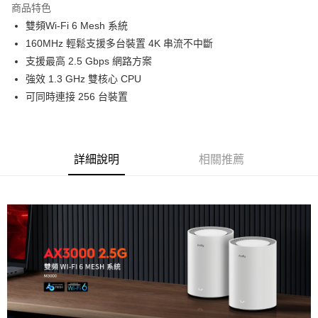
商品特色
6 期 0 利率 每期
NT$298
21家銀行
合作金庫商業銀行
第一商業銀行
雙頻Wi-Fi 6 Mesh 系統
華南商業銀行
彰化商業銀行
12 期 0 利率 每期
NT$149
21家銀行
合作金庫商業銀行
第一商業銀行
160MHz 輕鬆支援多台裝置 4K 串流不中斷
上海商業儲蓄銀行
台北富邦商業銀行
華南商業銀行
彰化商業銀行
合作金庫商業銀行
第一商業銀行
超商取貨付款
國泰世華商業銀行
兆豐國際商業銀行
支援最高 2.5 Gbps 網路方案
上海商業儲蓄銀行
台北富邦商業銀行
華南商業銀行
彰化商業銀行
臺灣中小企業銀行
台中商業銀行
強效 1.3 GHz 雙核心 CPU
國泰世華商業銀行
兆豐國際商業銀行
LINE Pay
上海商業儲蓄銀行
台北富邦商業銀行
匯豐（台灣）商業銀行
華泰商業銀行
臺灣中小企業銀行
台中商業銀行
可同時連接 256 台裝置
國泰世華商業銀行
兆豐國際商業銀行
聯邦商業銀行
遠東國際商業銀行
匯豐（台灣）商業銀行
華泰商業銀行
Apple Pay
臺灣中小企業銀行
台中商業銀行
元大商業銀行
永豐商業銀行
聯邦商業銀行
遠東國際商業銀行
匯豐（台灣）商業銀行
華泰商業銀行
玉山商業銀行
星展（台灣）商業銀行
街口支付
元大商業銀行
永豐商業銀行
聯邦商業銀行
遠東國際商業銀行
台新國際商業銀行
中國信託商業銀行
玉山商業銀行
星展（台灣）商業銀行
詳細說明
相關推薦
元大商業銀行
永豐商業銀行
台灣樂天信用卡公司
悠遊付
台新國際商業銀行
中國信託商業銀行
玉山商業銀行
星展（台灣）商業銀行
台灣樂天信用卡公司
台新國際商業銀行
中國信託商業銀行
Google Pay
台灣樂天信用卡公司
全支付
全盈+PAY
AFTEE先享後付
相關說明
【關於「AFTEE先享後付」】
ATM付款
AFTEE先享後付是「在收到商品之後才付款」的支付方式。 讓您購物簡單