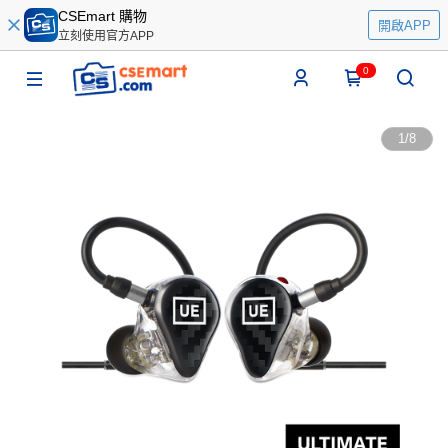
CSEmart 購物
開啟APP
立刻使用官方APP
0
1
/
8