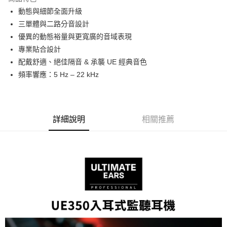
6 期 0 利率 每期
NT$2,331
21家銀行
合作金庫商業銀行
第一商業銀行
動態與細節全面升級
華南商業銀行
彰化商業銀行
12 期 0 利率 每期
NT$1,165
21家銀行
合作金庫商業銀行
第一商業銀行
三單體與二路分音設計
上海商業儲蓄銀行
台北富邦商業銀行
華南商業銀行
彰化商業銀行
合作金庫商業銀行
第一商業銀行
超商取貨付款
國泰世華商業銀行
兆豐國際商業銀行
優異的動態裕量與更寬廣的音域表現
上海商業儲蓄銀行
台北富邦商業銀行
華南商業銀行
彰化商業銀行
臺灣中小企業銀行
台中商業銀行
專業貼合設計
國泰世華商業銀行
兆豐國際商業銀行
LINE Pay
上海商業儲蓄銀行
台北富邦商業銀行
匯豐（台灣）商業銀行
華泰商業銀行
臺灣中小企業銀行
台中商業銀行
配戴舒適、絕佳隔音 & 承襲 UE 經典音色
國泰世華商業銀行
兆豐國際商業銀行
聯邦商業銀行
遠東國際商業銀行
匯豐（台灣）商業銀行
華泰商業銀行
Apple Pay
頻率響應：5 Hz – 22 kHz
臺灣中小企業銀行
台中商業銀行
元大商業銀行
永豐商業銀行
聯邦商業銀行
遠東國際商業銀行
匯豐（台灣）商業銀行
華泰商業銀行
玉山商業銀行
星展（台灣）商業銀行
街口支付
元大商業銀行
永豐商業銀行
聯邦商業銀行
遠東國際商業銀行
台新國際商業銀行
中國信託商業銀行
玉山商業銀行
星展（台灣）商業銀行
元大商業銀行
永豐商業銀行
台灣樂天信用卡公司
悠遊付
台新國際商業銀行
中國信託商業銀行
玉山商業銀行
星展（台灣）商業銀行
詳細說明
相關推薦
台灣樂天信用卡公司
台新國際商業銀行
中國信託商業銀行
Google Pay
台灣樂天信用卡公司
全支付
全盈+PAY
AFTEE先享後付
相關說明
【關於「AFTEE先享後付」】
ATM付款
AFTEE先享後付是「在收到商品之後才付款」的支付方式。 讓您購物簡單