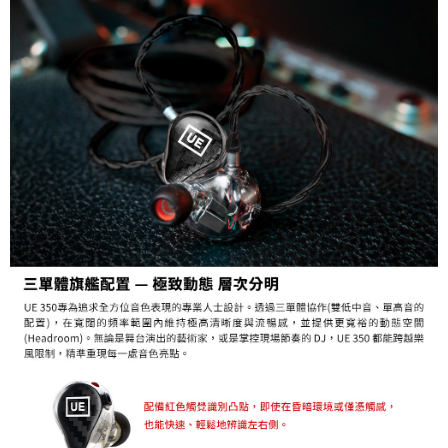
便利好安心！
１．簡單：不需註冊會員、不需綁卡、不需儲值。
運送方式
２．便利：只要手機號碼，簡訊認證，即可結帳。
３．安心：先確認商品／服務後，再付款。
全家取貨付款
每筆NT$60，滿NT$399(含以上)免運費
【「AFTEE先享後付」結帳流程】
１．於結帳方式選擇「AFTEE先享後付」後，將跳轉至「AFTEE先享後付」
萊爾富取貨付款
結帳頁面，進行簡訊認證並確認金額後，即可完成結帳。
２．訂單成立數日內，您將收到繳費通知簡訊。
每筆NT$60，滿NT$399(含以上)免運費
３．收到繳費通知簡訊後14天內，點擊此簡訊中的連結，可透過四大超商／
ATM／網路銀行／等多元方式進行付款，方視為交易完成。
7-11取貨付款
※ 請注意：結帳手續完成當下不需立刻繳費，但若您需要取消訂單，請聯絡
每筆NT$60，滿NT$399(含以上)免運費
購買商品的店家。未經商家同意取消之訂單仍視為有效，需透過AFTEE先享
後付繳納相關費用。
宅配
※ 交易是否成功請以「AFTEE先享後付 」之結帳頁面顯示為準，若有關於
是否繳費成功／繳費後需取消欲退款等相關疑問，請聯繫「AFTEE先享後付
每筆NT$75，滿NT$399(含以上)免運費
客戶支援中心」
https://netprotections.freshdesk.com/support/home
付款後門市自取
【注意事項】
１．透過由恩沛科技股份有限公司提供之「AFTEE先享後付」服務完成之交
免運費
易，需依本服務之必要範圍內提供個人資料，並將交易相關給付款項請求債
權轉讓予恩沛科技股份有限公司。
２．關於個人資料處理事宜，請瀏覽以下網址：
https://aftee.tw/terms/#terms3
３．未成年的使用者請事先徵得法定代理人或監護人之同意方可使用