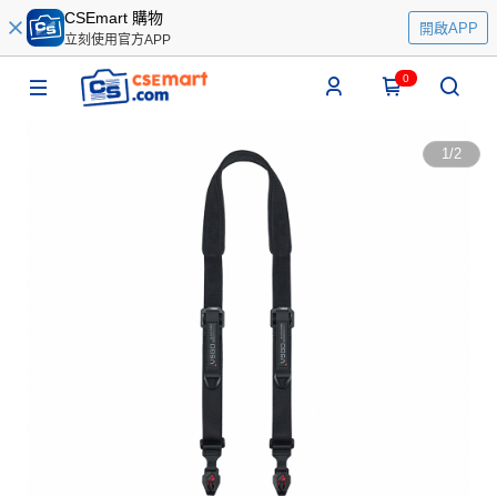
CSEmart 購物
開啟APP
立刻使用官方APP
0
1
/
2