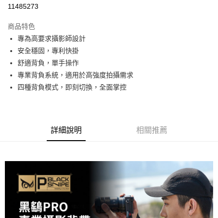
信用卡分期付款
11485273
3 期 0 利率 每期
NT$496
21家銀行
商品特色
6 期 0 利率 每期
NT$248
21家銀行
合作金庫商業銀行
第一商業銀行
專為高要求攝影師設計
華南商業銀行
彰化商業銀行
12 期 0 利率 每期
NT$124
21家銀行
合作金庫商業銀行
第一商業銀行
安全穩固，專利快掛
上海商業儲蓄銀行
台北富邦商業銀行
華南商業銀行
彰化商業銀行
合作金庫商業銀行
第一商業銀行
超商取貨付款
國泰世華商業銀行
兆豐國際商業銀行
舒適背負，單手操作
上海商業儲蓄銀行
台北富邦商業銀行
華南商業銀行
彰化商業銀行
臺灣中小企業銀行
台中商業銀行
專業背負系統，適用於高強度拍攝需求
國泰世華商業銀行
兆豐國際商業銀行
LINE Pay
上海商業儲蓄銀行
台北富邦商業銀行
匯豐（台灣）商業銀行
華泰商業銀行
臺灣中小企業銀行
台中商業銀行
四種背負模式，即刻切換，全面掌控
國泰世華商業銀行
兆豐國際商業銀行
聯邦商業銀行
遠東國際商業銀行
匯豐（台灣）商業銀行
華泰商業銀行
Apple Pay
臺灣中小企業銀行
台中商業銀行
元大商業銀行
永豐商業銀行
聯邦商業銀行
遠東國際商業銀行
匯豐（台灣）商業銀行
華泰商業銀行
玉山商業銀行
星展（台灣）商業銀行
街口支付
元大商業銀行
永豐商業銀行
聯邦商業銀行
遠東國際商業銀行
台新國際商業銀行
中國信託商業銀行
玉山商業銀行
星展（台灣）商業銀行
詳細說明
相關推薦
元大商業銀行
永豐商業銀行
台灣樂天信用卡公司
悠遊付
台新國際商業銀行
中國信託商業銀行
玉山商業銀行
星展（台灣）商業銀行
台灣樂天信用卡公司
台新國際商業銀行
中國信託商業銀行
Google Pay
台灣樂天信用卡公司
全支付
全盈+PAY
AFTEE先享後付