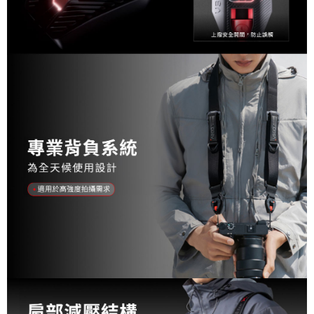
２．關於個人資料處理事宜，請瀏覽以下網址：
https://aftee.tw/terms/#terms3
３．未成年的使用者請事先徵得法定代理人或監護人之同意方可使用
「AFTEE先享後付」，若未經同意申辦者引起之損失，本公司不負相關責
任。
４．使用「AFTEE先享後付」時，將依據個別帳號之用戶狀況，依本公司即
時審查核予不同之上限額度；若仍有額度不足之情形，本公司將視審查結果
請求用戶進行身份認證。
５．嚴禁一人註冊多個帳號或使用他人資訊註冊。若發現惡意使用之情形，
恩沛科技股份有限公司將有權停止該用戶之使用額度並採取法律行動。