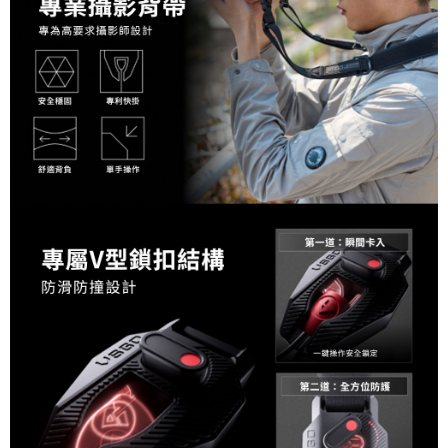
相關說明
【關於「AFTEE先享後付」】
ATM付款
AFTEE先享後付是「在收到商品之後才付款」的支付方式。 讓您購物簡單
便利好安心！
１．簡單：不需註冊會員、不需綁卡、不需儲值。
運送方式
２．便利：只要手機號碼，簡訊認證，即可結帳。
３．安心：先確認商品／服務後，再付款。
全家取貨付款
每筆NT$60，滿NT$399(含以上)免運費
【「AFTEE先享後付」結帳流程】
１．於結帳方式選擇「AFTEE先享後付」後，將跳轉至「AFTEE先享後付」
萊爾富取貨付款
結帳頁面，進行簡訊認證並確認金額後，即可完成結帳。
２．訂單成立數日內，您將收到繳費通知簡訊。
每筆NT$60，滿NT$399(含以上)免運費
３．收到繳費通知簡訊後14天內，點擊此簡訊中的連結，可透過四大超商／
ATM／網路銀行／等多元方式進行付款，方視為交易完成。
7-11取貨付款
※ 請注意：結帳手續完成當下不需立刻繳費，但若您需要取消訂單，請聯絡
每筆NT$60，滿NT$399(含以上)免運費
購買商品的店家。未經商家同意取消之訂單仍視為有效，需透過AFTEE先享
後付繳納相關費用。
宅配
※ 交易是否成功請以「AFTEE先享後付 」之結帳頁面顯示為準，若有關於
是否繳費成功／繳費後需取消欲退款等相關疑問，請聯繫「AFTEE先享後付
每筆NT$75，滿NT$399(含以上)免運費
客戶支援中心」
https://netprotections.freshdesk.com/support/home
付款後門市自取
【注意事項】
１．透過由恩沛科技股份有限公司提供之「AFTEE先享後付」服務完成之交
免運費
易，需依本服務之必要範圍內提供個人資料，並將交易相關給付款項請求債
權轉讓予恩沛科技股份有限公司。