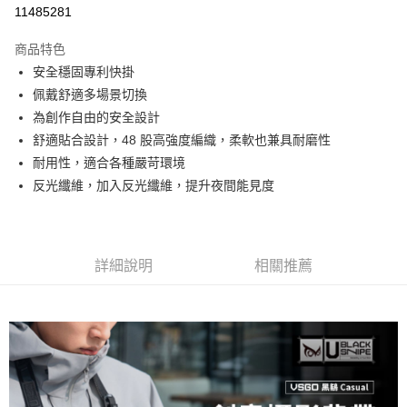
信用卡分期付款
11485281
3 期 0 利率 每期
NT$496
21家銀行
商品特色
6 期 0 利率 每期
NT$248
21家銀行
合作金庫商業銀行
第一商業銀行
安全穩固專利快掛
華南商業銀行
彰化商業銀行
12 期 0 利率 每期
NT$124
21家銀行
合作金庫商業銀行
第一商業銀行
佩戴舒適多場景切換
上海商業儲蓄銀行
台北富邦商業銀行
華南商業銀行
彰化商業銀行
合作金庫商業銀行
第一商業銀行
超商取貨付款
國泰世華商業銀行
兆豐國際商業銀行
為創作自由的安全設計
上海商業儲蓄銀行
台北富邦商業銀行
華南商業銀行
彰化商業銀行
臺灣中小企業銀行
台中商業銀行
舒適貼合設計，48 股高強度編織，柔軟也兼具耐磨性
國泰世華商業銀行
兆豐國際商業銀行
LINE Pay
上海商業儲蓄銀行
台北富邦商業銀行
匯豐（台灣）商業銀行
華泰商業銀行
臺灣中小企業銀行
台中商業銀行
耐用性，適合各種嚴苛環境
國泰世華商業銀行
兆豐國際商業銀行
聯邦商業銀行
遠東國際商業銀行
匯豐（台灣）商業銀行
華泰商業銀行
Apple Pay
反光纖維，加入反光纖維，提升夜間能見度
臺灣中小企業銀行
台中商業銀行
元大商業銀行
永豐商業銀行
聯邦商業銀行
遠東國際商業銀行
匯豐（台灣）商業銀行
華泰商業銀行
玉山商業銀行
星展（台灣）商業銀行
街口支付
元大商業銀行
永豐商業銀行
聯邦商業銀行
遠東國際商業銀行
台新國際商業銀行
中國信託商業銀行
玉山商業銀行
星展（台灣）商業銀行
元大商業銀行
永豐商業銀行
台灣樂天信用卡公司
悠遊付
台新國際商業銀行
中國信託商業銀行
玉山商業銀行
星展（台灣）商業銀行
詳細說明
相關推薦
台灣樂天信用卡公司
台新國際商業銀行
中國信託商業銀行
Google Pay
台灣樂天信用卡公司
全支付
全盈+PAY
AFTEE先享後付