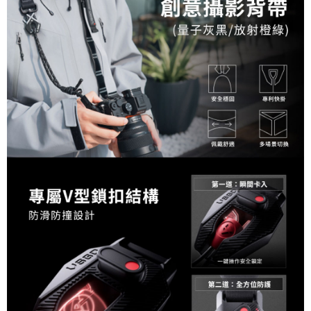
相關說明
【關於「AFTEE先享後付」】
ATM付款
AFTEE先享後付是「在收到商品之後才付款」的支付方式。 讓您購物簡單
便利好安心！
１．簡單：不需註冊會員、不需綁卡、不需儲值。
運送方式
２．便利：只要手機號碼，簡訊認證，即可結帳。
３．安心：先確認商品／服務後，再付款。
全家取貨付款
每筆NT$60，滿NT$399(含以上)免運費
【「AFTEE先享後付」結帳流程】
１．於結帳方式選擇「AFTEE先享後付」後，將跳轉至「AFTEE先享後付」
萊爾富取貨付款
結帳頁面，進行簡訊認證並確認金額後，即可完成結帳。
２．訂單成立數日內，您將收到繳費通知簡訊。
每筆NT$60，滿NT$399(含以上)免運費
３．收到繳費通知簡訊後14天內，點擊此簡訊中的連結，可透過四大超商／
ATM／網路銀行／等多元方式進行付款，方視為交易完成。
7-11取貨付款
※ 請注意：結帳手續完成當下不需立刻繳費，但若您需要取消訂單，請聯絡
每筆NT$60，滿NT$399(含以上)免運費
購買商品的店家。未經商家同意取消之訂單仍視為有效，需透過AFTEE先享
後付繳納相關費用。
宅配
※ 交易是否成功請以「AFTEE先享後付 」之結帳頁面顯示為準，若有關於
是否繳費成功／繳費後需取消欲退款等相關疑問，請聯繫「AFTEE先享後付
每筆NT$75，滿NT$399(含以上)免運費
客戶支援中心」
https://netprotections.freshdesk.com/support/home
付款後門市自取
【注意事項】
１．透過由恩沛科技股份有限公司提供之「AFTEE先享後付」服務完成之交
免運費
易，需依本服務之必要範圍內提供個人資料，並將交易相關給付款項請求債
權轉讓予恩沛科技股份有限公司。