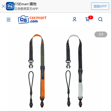
CSEmart 購物
開啟APP
立刻使用官方APP
0
1
/
4