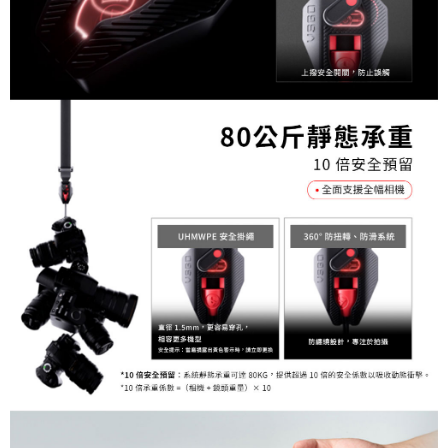
２．關於個人資料處理事宜，請瀏覽以下網址：
https://aftee.tw/terms/#terms3
３．未成年的使用者請事先徵得法定代理人或監護人之同意方可使用
「AFTEE先享後付」，若未經同意申辦者引起之損失，本公司不負相關責
任。
４．使用「AFTEE先享後付」時，將依據個別帳號之用戶狀況，依本公司即
時審查核予不同之上限額度；若仍有額度不足之情形，本公司將視審查結果
請求用戶進行身份認證。
５．嚴禁一人註冊多個帳號或使用他人資訊註冊。若發現惡意使用之情形，
恩沛科技股份有限公司將有權停止該用戶之使用額度並採取法律行動。