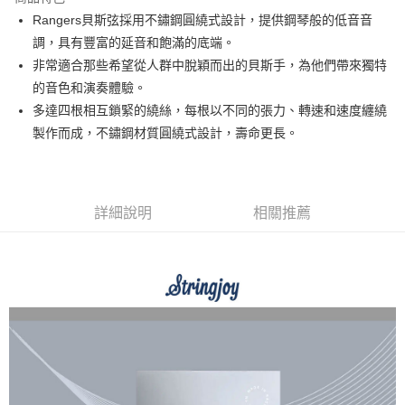
6 期 0 利率 每期
NT$158
21家銀行
合作金庫商業銀行
第一商業銀行
Rangers貝斯弦採用不鏽鋼圓繞式設計，提供鋼琴般的低音音
華南商業銀行
彰化商業銀行
12 期 0 利率 每期
NT$79
21家銀行
合作金庫商業銀行
第一商業銀行
調，具有豐富的延音和飽滿的底端。
上海商業儲蓄銀行
台北富邦商業銀行
華南商業銀行
彰化商業銀行
合作金庫商業銀行
第一商業銀行
超商取貨付款
國泰世華商業銀行
兆豐國際商業銀行
非常適合那些希望從人群中脫穎而出的貝斯手，為他們帶來獨特
上海商業儲蓄銀行
台北富邦商業銀行
華南商業銀行
彰化商業銀行
臺灣中小企業銀行
台中商業銀行
的音色和演奏體驗。
國泰世華商業銀行
兆豐國際商業銀行
LINE Pay
上海商業儲蓄銀行
台北富邦商業銀行
匯豐（台灣）商業銀行
華泰商業銀行
臺灣中小企業銀行
台中商業銀行
多達四根相互鎖緊的繞絲，每根以不同的張力、轉速和速度纏繞
國泰世華商業銀行
兆豐國際商業銀行
聯邦商業銀行
遠東國際商業銀行
匯豐（台灣）商業銀行
華泰商業銀行
Apple Pay
製作而成，不鏽鋼材質圓繞式設計，壽命更長。
臺灣中小企業銀行
台中商業銀行
元大商業銀行
永豐商業銀行
聯邦商業銀行
遠東國際商業銀行
匯豐（台灣）商業銀行
華泰商業銀行
玉山商業銀行
星展（台灣）商業銀行
街口支付
元大商業銀行
永豐商業銀行
聯邦商業銀行
遠東國際商業銀行
台新國際商業銀行
中國信託商業銀行
玉山商業銀行
星展（台灣）商業銀行
元大商業銀行
永豐商業銀行
台灣樂天信用卡公司
悠遊付
台新國際商業銀行
中國信託商業銀行
玉山商業銀行
星展（台灣）商業銀行
詳細說明
相關推薦
台灣樂天信用卡公司
台新國際商業銀行
中國信託商業銀行
Google Pay
台灣樂天信用卡公司
全支付
全盈+PAY
AFTEE先享後付
相關說明
【關於「AFTEE先享後付」】
ATM付款
AFTEE先享後付是「在收到商品之後才付款」的支付方式。 讓您購物簡單