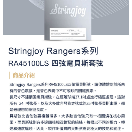
便利好安心！
１．簡單：不需註冊會員、不需綁卡、不需儲值。
運送方式
２．便利：只要手機號碼，簡訊認證，即可結帳。
３．安心：先確認商品／服務後，再付款。
全家取貨付款
每筆NT$60，滿NT$399(含以上)免運費
【「AFTEE先享後付」結帳流程】
１．於結帳方式選擇「AFTEE先享後付」後，將跳轉至「AFTEE先享後付」
萊爾富取貨付款
結帳頁面，進行簡訊認證並確認金額後，即可完成結帳。
２．訂單成立數日內，您將收到繳費通知簡訊。
每筆NT$60，滿NT$399(含以上)免運費
３．收到繳費通知簡訊後14天內，點擊此簡訊中的連結，可透過四大超商／
ATM／網路銀行／等多元方式進行付款，方視為交易完成。
7-11取貨付款
※ 請注意：結帳手續完成當下不需立刻繳費，但若您需要取消訂單，請聯絡
每筆NT$60，滿NT$399(含以上)免運費
購買商品的店家。未經商家同意取消之訂單仍視為有效，需透過AFTEE先享
後付繳納相關費用。
宅配
※ 交易是否成功請以「AFTEE先享後付 」之結帳頁面顯示為準，若有關於
是否繳費成功／繳費後需取消欲退款等相關疑問，請聯繫「AFTEE先享後付
每筆NT$75，滿NT$399(含以上)免運費
客戶支援中心」
https://netprotections.freshdesk.com/support/home
付款後門市自取
【注意事項】
１．透過由恩沛科技股份有限公司提供之「AFTEE先享後付」服務完成之交
免運費
易，需依本服務之必要範圍內提供個人資料，並將交易相關給付款項請求債
權轉讓予恩沛科技股份有限公司。
２．關於個人資料處理事宜，請瀏覽以下網址：
https://aftee.tw/terms/#terms3
３．未成年的使用者請事先徵得法定代理人或監護人之同意方可使用