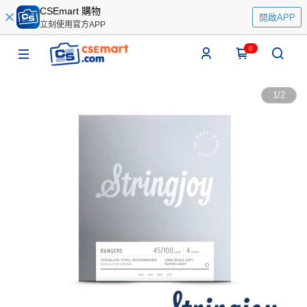
CSEmart 購物
開啟APP
立刻使用官方APP
0
1
/
2