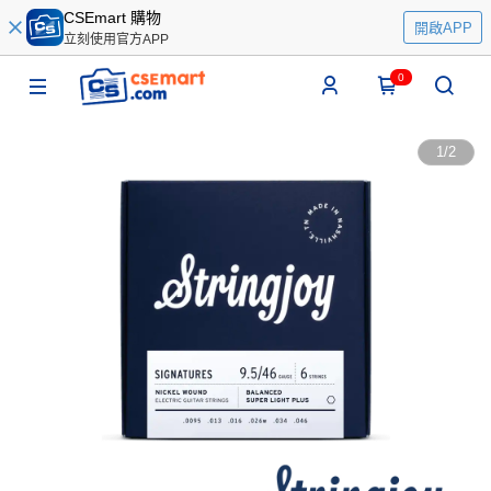
CSEmart 購物
開啟APP
立刻使用官方APP
0
1
/
2