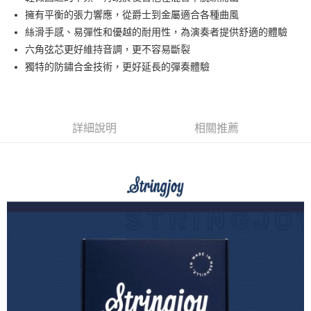
華南商業銀行
彰化商業銀行
12 期 0 利率 每期
NT$31
21家銀行
合作金庫商業銀行
第一商業銀行
擁有平衡的張力響應，從爵士到金屬適合各種曲風
上海商業儲蓄銀行
台北富邦商業銀行
華南商業銀行
彰化商業銀行
合作金庫商業銀行
第一商業銀行
超商取貨付款
國泰世華商業銀行
兆豐國際商業銀行
絲滑手感、易彈性和優越的耐用性，為演奏者提供舒適的體驗
上海商業儲蓄銀行
台北富邦商業銀行
華南商業銀行
彰化商業銀行
臺灣中小企業銀行
台中商業銀行
六角弦芯更好維持音調，更不容易斷裂
國泰世華商業銀行
兆豐國際商業銀行
LINE Pay
上海商業儲蓄銀行
台北富邦商業銀行
匯豐（台灣）商業銀行
華泰商業銀行
臺灣中小企業銀行
台中商業銀行
獨特的防鏽合金技術，更好延長的彈奏體驗
國泰世華商業銀行
兆豐國際商業銀行
聯邦商業銀行
遠東國際商業銀行
匯豐（台灣）商業銀行
華泰商業銀行
Apple Pay
臺灣中小企業銀行
台中商業銀行
元大商業銀行
永豐商業銀行
聯邦商業銀行
遠東國際商業銀行
匯豐（台灣）商業銀行
華泰商業銀行
玉山商業銀行
星展（台灣）商業銀行
街口支付
元大商業銀行
永豐商業銀行
聯邦商業銀行
遠東國際商業銀行
台新國際商業銀行
中國信託商業銀行
玉山商業銀行
星展（台灣）商業銀行
詳細說明
相關推薦
元大商業銀行
永豐商業銀行
台灣樂天信用卡公司
悠遊付
台新國際商業銀行
中國信託商業銀行
玉山商業銀行
星展（台灣）商業銀行
台灣樂天信用卡公司
台新國際商業銀行
中國信託商業銀行
Google Pay
台灣樂天信用卡公司
全支付
全盈+PAY
AFTEE先享後付
相關說明
【關於「AFTEE先享後付」】
ATM付款
AFTEE先享後付是「在收到商品之後才付款」的支付方式。 讓您購物簡單
便利好安心！
１．簡單：不需註冊會員、不需綁卡、不需儲值。