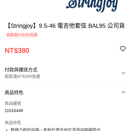
【Stringjoy】9.5-46 電吉他套弦 BAL95 公司貨
超取滿NT$399免運
NT$380
付款與運送方式
超取滿NT$399免運
付款方式
商品特色
信用卡一次付款
商品編號
信用卡分期付款
11516448
3 期 0 利率 每期
NT$126
21家銀行
商品特色
6 期 0 利率 每期
NT$63
21家銀行
合作金庫商業銀行
第一商業銀行
輕微凸起的中頻，有助於使吉他在混音中脫穎而出