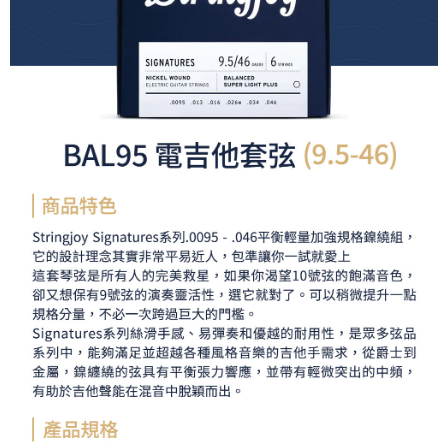
運送方式
２．便利：只要手機號碼，簡訊認證，即可結帳。
３．安心：先確認商品／服務後，再付款。
全家取貨付款
每筆NT$60，滿NT$399(含以上)免運費
【「AFTEE先享後付」結帳流程】
１．於結帳方式選擇「AFTEE先享後付」後，將跳轉至「AFTEE先享後付」
萊爾富取貨付款
結帳頁面，進行簡訊認證並確認金額後，即可完成結帳。
２．訂單成立數日內，您將收到繳費通知簡訊。
每筆NT$60，滿NT$399(含以上)免運費
３．收到繳費通知簡訊後14天內，點擊此簡訊中的連結，可透過四大超商／
ATM／網路銀行／等多元方式進行付款，方視為交易完成。
7-11取貨付款
※ 請注意：結帳手續完成當下不需立刻繳費，但若您需要取消訂單，請聯絡
每筆NT$60，滿NT$399(含以上)免運費
購買商品的店家。未經商家同意取消之訂單仍視為有效，需透過AFTEE先享
後付繳納相關費用。
宅配
※ 交易是否成功請以「AFTEE先享後付 」之結帳頁面顯示為準，若有關於
是否繳費成功／繳費後需取消欲退款等相關疑問，請聯繫「AFTEE先享後付
每筆NT$75，滿NT$399(含以上)免運費
客戶支援中心」
https://netprotections.freshdesk.com/support/home
付款後門市自取
【注意事項】
１．透過由恩沛科技股份有限公司提供之「AFTEE先享後付」服務完成之交
免運費
易，需依本服務之必要範圍內提供個人資料，並將交易相關給付款項請求債
權轉讓予恩沛科技股份有限公司。
２．關於個人資料處理事宜，請瀏覽以下網址：
https://aftee.tw/terms/#terms3
３．未成年的使用者請事先徵得法定代理人或監護人之同意方可使用
「AFTEE先享後付」，若未經同意申辦者引起之損失，本公司不負相關責
任。