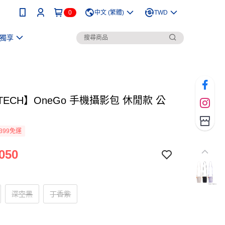
0
中文 (繁體)
TWD
獨享
TECH】OneGo 手機攝影包 休閒款 公
399免運
050
深空黑
丁香紫