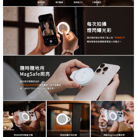
相關說明
【關於「AFTEE先享後付」】
ATM付款
AFTEE先享後付是「在收到商品之後才付款」的支付方式。 讓您購物簡單
便利好安心！
１．簡單：不需註冊會員、不需綁卡、不需儲值。
運送方式
２．便利：只要手機號碼，簡訊認證，即可結帳。
３．安心：先確認商品／服務後，再付款。
全家取貨付款
每筆NT$60，滿NT$399(含以上)免運費
【「AFTEE先享後付」結帳流程】
１．於結帳方式選擇「AFTEE先享後付」後，將跳轉至「AFTEE先享後付」
萊爾富取貨付款
結帳頁面，進行簡訊認證並確認金額後，即可完成結帳。
２．訂單成立數日內，您將收到繳費通知簡訊。
每筆NT$60，滿NT$399(含以上)免運費
３．收到繳費通知簡訊後14天內，點擊此簡訊中的連結，可透過四大超商／
ATM／網路銀行／等多元方式進行付款，方視為交易完成。
7-11取貨付款
※ 請注意：結帳手續完成當下不需立刻繳費，但若您需要取消訂單，請聯絡
每筆NT$60，滿NT$399(含以上)免運費
購買商品的店家。未經商家同意取消之訂單仍視為有效，需透過AFTEE先享
後付繳納相關費用。
宅配
※ 交易是否成功請以「AFTEE先享後付 」之結帳頁面顯示為準，若有關於
是否繳費成功／繳費後需取消欲退款等相關疑問，請聯繫「AFTEE先享後付
每筆NT$75，滿NT$399(含以上)免運費
客戶支援中心」
https://netprotections.freshdesk.com/support/home
付款後門市自取
【注意事項】
１．透過由恩沛科技股份有限公司提供之「AFTEE先享後付」服務完成之交
免運費
易，需依本服務之必要範圍內提供個人資料，並將交易相關給付款項請求債
權轉讓予恩沛科技股份有限公司。