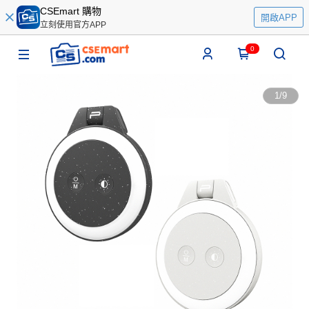
CSEmart 購物
開啟APP
立刻使用官方APP
0
1
/
9