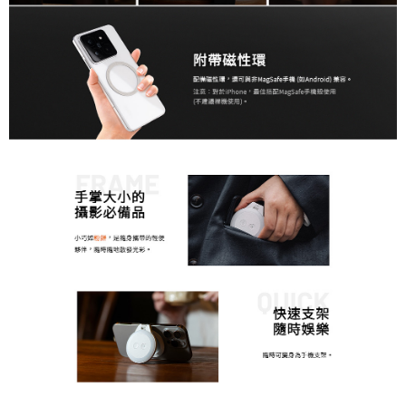
２．關於個人資料處理事宜，請瀏覽以下網址：
https://aftee.tw/terms/#terms3
３．未成年的使用者請事先徵得法定代理人或監護人之同意方可使用
「AFTEE先享後付」，若未經同意申辦者引起之損失，本公司不負相關責
任。
４．使用「AFTEE先享後付」時，將依據個別帳號之用戶狀況，依本公司即
時審查核予不同之上限額度；若仍有額度不足之情形，本公司將視審查結果
請求用戶進行身份認證。
５．嚴禁一人註冊多個帳號或使用他人資訊註冊。若發現惡意使用之情形，
恩沛科技股份有限公司將有權停止該用戶之使用額度並採取法律行動。