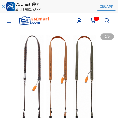
CSEmart 購物
開啟APP
立刻使用官方APP
0
1
/
5