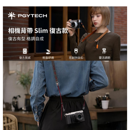
相關說明
【關於「AFTEE先享後付」】
ATM付款
AFTEE先享後付是「在收到商品之後才付款」的支付方式。 讓您購物簡單
便利好安心！
１．簡單：不需註冊會員、不需綁卡、不需儲值。
運送方式
２．便利：只要手機號碼，簡訊認證，即可結帳。
３．安心：先確認商品／服務後，再付款。
全家取貨付款
每筆NT$60，滿NT$399(含以上)免運費
【「AFTEE先享後付」結帳流程】
１．於結帳方式選擇「AFTEE先享後付」後，將跳轉至「AFTEE先享後付」
萊爾富取貨付款
結帳頁面，進行簡訊認證並確認金額後，即可完成結帳。
２．訂單成立數日內，您將收到繳費通知簡訊。
每筆NT$60，滿NT$399(含以上)免運費
３．收到繳費通知簡訊後14天內，點擊此簡訊中的連結，可透過四大超商／
ATM／網路銀行／等多元方式進行付款，方視為交易完成。
7-11取貨付款
※ 請注意：結帳手續完成當下不需立刻繳費，但若您需要取消訂單，請聯絡
每筆NT$60，滿NT$399(含以上)免運費
購買商品的店家。未經商家同意取消之訂單仍視為有效，需透過AFTEE先享
後付繳納相關費用。
宅配
※ 交易是否成功請以「AFTEE先享後付 」之結帳頁面顯示為準，若有關於
是否繳費成功／繳費後需取消欲退款等相關疑問，請聯繫「AFTEE先享後付
每筆NT$75，滿NT$399(含以上)免運費
客戶支援中心」
https://netprotections.freshdesk.com/support/home
付款後門市自取
【注意事項】
１．透過由恩沛科技股份有限公司提供之「AFTEE先享後付」服務完成之交
免運費
易，需依本服務之必要範圍內提供個人資料，並將交易相關給付款項請求債
權轉讓予恩沛科技股份有限公司。