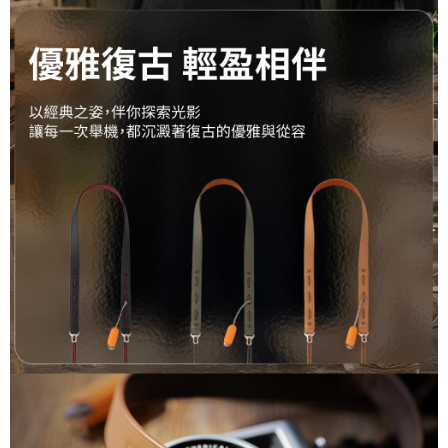
２．關於個人資料處理事宜，請瀏覽以下網址：
https://aftee.tw/terms/#terms3
３．未成年的使用者請事先徵得法定代理人或監護人之同意方可使用
「AFTEE先享後付」，若未經同意申辦者引起之損失，本公司不負相關責
任。
４．使用「AFTEE先享後付」時，將依據個別帳號之用戶狀況，依本公司即
時審查核予不同之上限額度；若仍有額度不足之情形，本公司將視審查結果
請求用戶進行身份認證。
５．嚴禁一人註冊多個帳號或使用他人資訊註冊。若發現惡意使用之情形，
恩沛科技股份有限公司將有權停止該用戶之使用額度並採取法律行動。