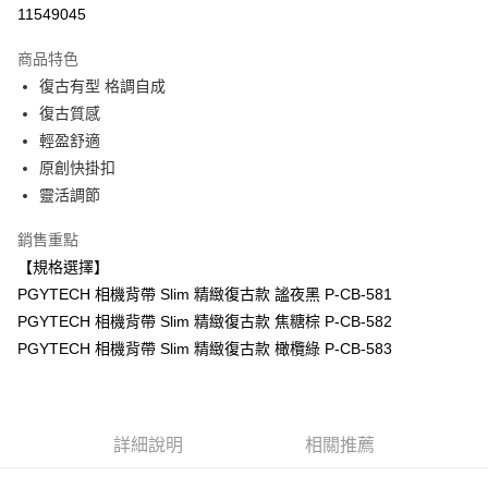
信用卡分期付款
11549045
3 期 0 利率 每期
NT$470
21家銀行
商品特色
6 期 0 利率 每期
NT$235
21家銀行
合作金庫商業銀行
第一商業銀行
復古有型 格調自成
華南商業銀行
彰化商業銀行
12 期 0 利率 每期
NT$117
21家銀行
合作金庫商業銀行
第一商業銀行
復古質感
上海商業儲蓄銀行
台北富邦商業銀行
華南商業銀行
彰化商業銀行
合作金庫商業銀行
第一商業銀行
超商取貨付款
國泰世華商業銀行
兆豐國際商業銀行
輕盈舒適
上海商業儲蓄銀行
台北富邦商業銀行
華南商業銀行
彰化商業銀行
臺灣中小企業銀行
台中商業銀行
原創快掛扣
國泰世華商業銀行
兆豐國際商業銀行
LINE Pay
上海商業儲蓄銀行
台北富邦商業銀行
匯豐（台灣）商業銀行
華泰商業銀行
臺灣中小企業銀行
台中商業銀行
靈活調節
國泰世華商業銀行
兆豐國際商業銀行
聯邦商業銀行
遠東國際商業銀行
匯豐（台灣）商業銀行
華泰商業銀行
Apple Pay
臺灣中小企業銀行
台中商業銀行
元大商業銀行
永豐商業銀行
銷售重點
聯邦商業銀行
遠東國際商業銀行
匯豐（台灣）商業銀行
華泰商業銀行
玉山商業銀行
星展（台灣）商業銀行
街口支付
元大商業銀行
永豐商業銀行
【規格選擇】
聯邦商業銀行
遠東國際商業銀行
台新國際商業銀行
中國信託商業銀行
玉山商業銀行
星展（台灣）商業銀行
PGYTECH 相機背帶 Slim 精緻復古款 謐夜黑 P-CB-581
元大商業銀行
永豐商業銀行
台灣樂天信用卡公司
悠遊付
台新國際商業銀行
中國信託商業銀行
玉山商業銀行
星展（台灣）商業銀行
PGYTECH 相機背帶 Slim 精緻復古款 焦糖棕 P-CB-582
台灣樂天信用卡公司
台新國際商業銀行
中國信託商業銀行
Google Pay
PGYTECH 相機背帶 Slim 精緻復古款 橄欖綠 P-CB-583
台灣樂天信用卡公司
全支付
全盈+PAY
詳細說明
相關推薦
AFTEE先享後付