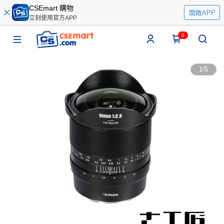
CSEmart 購物
開啟APP
立刻使用官方APP
0
1
/
5