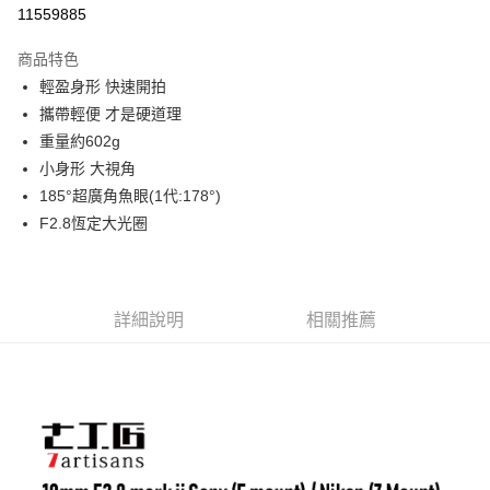
信用卡分期付款
11559885
3 期 0 利率 每期
NT$3,133
21家銀行
商品特色
6 期 0 利率 每期
NT$1,566
21家銀行
合作金庫商業銀行
第一商業銀行
輕盈身形 快速開拍
華南商業銀行
彰化商業銀行
12 期 0 利率 每期
NT$783
21家銀行
合作金庫商業銀行
第一商業銀行
攜帶輕便 才是硬道理
上海商業儲蓄銀行
台北富邦商業銀行
華南商業銀行
彰化商業銀行
合作金庫商業銀行
第一商業銀行
超商取貨付款
國泰世華商業銀行
兆豐國際商業銀行
重量約602g
上海商業儲蓄銀行
台北富邦商業銀行
華南商業銀行
彰化商業銀行
臺灣中小企業銀行
台中商業銀行
小身形 大視角
國泰世華商業銀行
兆豐國際商業銀行
LINE Pay
上海商業儲蓄銀行
台北富邦商業銀行
匯豐（台灣）商業銀行
華泰商業銀行
臺灣中小企業銀行
台中商業銀行
185°超廣角魚眼(1代:178°)
國泰世華商業銀行
兆豐國際商業銀行
聯邦商業銀行
遠東國際商業銀行
匯豐（台灣）商業銀行
華泰商業銀行
Apple Pay
F2.8恆定大光圈
臺灣中小企業銀行
台中商業銀行
元大商業銀行
永豐商業銀行
聯邦商業銀行
遠東國際商業銀行
匯豐（台灣）商業銀行
華泰商業銀行
玉山商業銀行
星展（台灣）商業銀行
街口支付
元大商業銀行
永豐商業銀行
聯邦商業銀行
遠東國際商業銀行
台新國際商業銀行
中國信託商業銀行
玉山商業銀行
星展（台灣）商業銀行
元大商業銀行
永豐商業銀行
台灣樂天信用卡公司
悠遊付
台新國際商業銀行
中國信託商業銀行
玉山商業銀行
星展（台灣）商業銀行
詳細說明
相關推薦
台灣樂天信用卡公司
台新國際商業銀行
中國信託商業銀行
Google Pay
台灣樂天信用卡公司
全支付
全盈+PAY
AFTEE先享後付