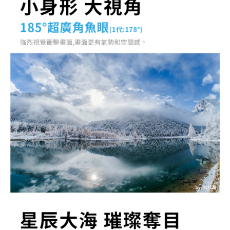
２．關於個人資料處理事宜，請瀏覽以下網址：
https://aftee.tw/terms/#terms3
３．未成年的使用者請事先徵得法定代理人或監護人之同意方可使用
「AFTEE先享後付」，若未經同意申辦者引起之損失，本公司不負相關責
任。
４．使用「AFTEE先享後付」時，將依據個別帳號之用戶狀況，依本公司即
時審查核予不同之上限額度；若仍有額度不足之情形，本公司將視審查結果
請求用戶進行身份認證。
５．嚴禁一人註冊多個帳號或使用他人資訊註冊。若發現惡意使用之情形，
恩沛科技股份有限公司將有權停止該用戶之使用額度並採取法律行動。