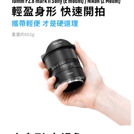
相關說明
【關於「AFTEE先享後付」】
ATM付款
AFTEE先享後付是「在收到商品之後才付款」的支付方式。 讓您購物簡單
便利好安心！
１．簡單：不需註冊會員、不需綁卡、不需儲值。
運送方式
２．便利：只要手機號碼，簡訊認證，即可結帳。
３．安心：先確認商品／服務後，再付款。
全家取貨付款
每筆NT$60，滿NT$399(含以上)免運費
【「AFTEE先享後付」結帳流程】
１．於結帳方式選擇「AFTEE先享後付」後，將跳轉至「AFTEE先享後付」
萊爾富取貨付款
結帳頁面，進行簡訊認證並確認金額後，即可完成結帳。
２．訂單成立數日內，您將收到繳費通知簡訊。
每筆NT$60，滿NT$399(含以上)免運費
３．收到繳費通知簡訊後14天內，點擊此簡訊中的連結，可透過四大超商／
ATM／網路銀行／等多元方式進行付款，方視為交易完成。
7-11取貨付款
※ 請注意：結帳手續完成當下不需立刻繳費，但若您需要取消訂單，請聯絡
每筆NT$60，滿NT$399(含以上)免運費
購買商品的店家。未經商家同意取消之訂單仍視為有效，需透過AFTEE先享
後付繳納相關費用。
宅配
※ 交易是否成功請以「AFTEE先享後付 」之結帳頁面顯示為準，若有關於
是否繳費成功／繳費後需取消欲退款等相關疑問，請聯繫「AFTEE先享後付
每筆NT$75，滿NT$399(含以上)免運費
客戶支援中心」
https://netprotections.freshdesk.com/support/home
付款後門市自取
【注意事項】
１．透過由恩沛科技股份有限公司提供之「AFTEE先享後付」服務完成之交
免運費
易，需依本服務之必要範圍內提供個人資料，並將交易相關給付款項請求債
權轉讓予恩沛科技股份有限公司。