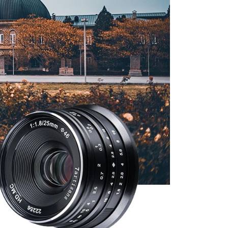
：先確認商品／服務後，再付款。
付款
EE先享後付」結帳流程】
0，滿NT$399(含以上)免運費
方式選擇「AFTEE先享後付」後，將跳轉至「AFTEE先享後
頁面，進行簡訊認證並確認金額後，即可完成結帳。
貨付款
成立數日內，您將收到繳費通知簡訊。
費通知簡訊後14天內，點擊此簡訊中的連結，可透過四大超商
0，滿NT$399(含以上)免運費
網路銀行／等多元方式進行付款，方視為交易完成。
：結帳手續完成當下不需立刻繳費，但若您需要取消訂單，請聯
付款
的店家。未經商家同意取消之訂單仍視為有效，需透過AFTEE
繳納相關費用。
0，滿NT$399(含以上)免運費
否成功請以「AFTEE先享後付 」之結帳頁面顯示為準，若有關於
功／繳費後需取消欲退款等相關疑問，請聯繫「AFTEE先享後
援中心」
https://netprotections.freshdesk.com/support/home
5，滿NT$399(含以上)免運費
項】
市自取
恩沛科技股份有限公司提供之「AFTEE先享後付」服務完成之
依本服務之必要範圍內提供個人資料，並將交易相關給付款項請
讓予恩沛科技股份有限公司。
個人資料處理事宜，請瀏覽以下網址：
ee.tw/terms/#terms3
年的使用者請事先徵得法定代理人或監護人之同意方可使用
E先享後付」，若未經同意申辦者引起之損失，本公司不負相關責