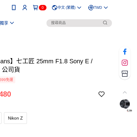
0
中文 (繁體)
TWD
獨享
sans】七工匠 25mm F1.8 Sony E /
 Z 公司貨
399免運
480
Nikon Z