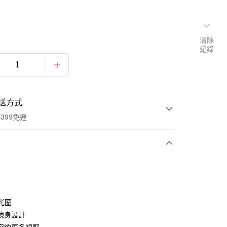
清除
紀錄
送方式
399免運
次付款
期付款
0 利率 每期
NT$826
21家銀行
大光圈
0 利率 每期
NT$413
21家銀行
庫商業銀行
第一商業銀行
鏡身設計
業銀行
彰化商業銀行
 0 利率 每期
NT$206
21家銀行