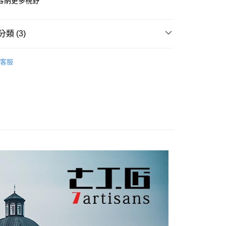
容納更多視野
庫商業銀行
第一商業銀行
業儲蓄銀行
台北富邦商業銀行
業銀行
彰化商業銀行
庫商業銀行
第一商業銀行
付款
華商業銀行
兆豐國際商業銀行
業儲蓄銀行
台北富邦商業銀行
業銀行
彰化商業銀行
小企業銀行
台中商業銀行
華商業銀行
兆豐國際商業銀行
類 (3)
業儲蓄銀行
台北富邦商業銀行
台灣）商業銀行
華泰商業銀行
小企業銀行
台中商業銀行
華商業銀行
兆豐國際商業銀行
業銀行
遠東國際商業銀行
品牌
7Artisans 鏡頭
台灣）商業銀行
華泰商業銀行
小企業銀行
台中商業銀行
業銀行
永豐商業銀行
客服
業銀行
遠東國際商業銀行
台灣）商業銀行
華泰商業銀行
頭專區｜
鏡頭/望遠鏡
業銀行
星展（台灣）商業銀行
業銀行
永豐商業銀行
業銀行
遠東國際商業銀行
際商業銀行
中國信託商業銀行
業銀行
星展（台灣）商業銀行
惠【相機鏡頭系列】
7ARTISANS↘全館9折
業銀行
永豐商業銀行
天信用卡公司
際商業銀行
中國信託商業銀行
業銀行
星展（台灣）商業銀行
天信用卡公司
際商業銀行
中國信託商業銀行
y
天信用卡公司
享後付
FTEE先享後付」】
先享後付是「在收到商品之後才付款」的支付方式。 讓您購物簡單
心！
：不需註冊會員、不需綁卡、不需儲值。
：只要手機號碼，簡訊認證，即可結帳。