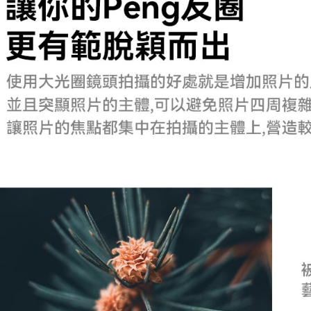
４．使用「
即時審查
結果請求
５．嚴禁
形，恩沛
動。