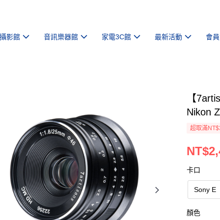
攝影館
音訊樂器館
家電3C館
最新活動
會員
【7arti
Nikon
超取滿NT$
NT$2,
卡口
Sony E
顏色