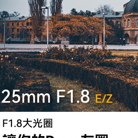
運送方式
３．安心
全家取貨
【「AFT
每筆NT$6
１．於結帳
付」結帳
萊爾富取
２．訂單
３．收到繳
每筆NT$6
／ATM／
※ 請注意
7-11取貨
絡購買商品
先享後付
每筆NT$6
※ 交易是
是否繳費成
宅配
付客戶支
每筆NT$7
【注意事
付款後門
１．透過由
交易，需
免運費
求債權轉
２．關於
https://aft
３．未成
「AFTE
任。