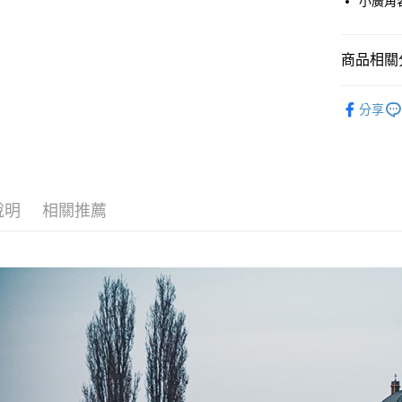
小廣角
合作金
上海商
華南商
合作金
超商取貨
國泰世
上海商
華南商
臺灣中
國泰世
商品相關分
LINE Pay
上海商
匯豐（
臺灣中
國泰世
聯邦商
攝影器材
匯豐（
Apple Pay
臺灣中
元大商
分享
聯邦商
匯豐（
｜主機鏡
玉山商
街口支付
元大商
聯邦商
台新國
玉山商
✨最新優
元大商
台灣樂
悠遊付
台新國
玉山商
台灣樂
台新國
Google Pa
說明
相關推薦
台灣樂
全支付
全盈+PAY
AFTEE先
相關說明
【關於「A
ATM付款
AFTEE
便利好安
１．簡單
２．便利