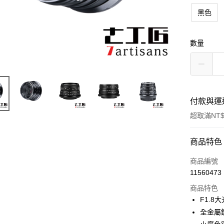
黑色
數量
付款與運
超取滿NT$
付款方式
商品特色
信用卡一
商品編號
11560473
信用卡分
商品特色
3 期 
F1.8
6 期 
合作金
全金屬
華南商
12 期