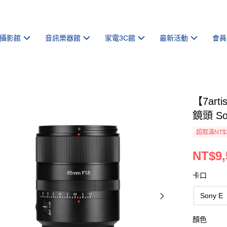
攝影館
音訊樂器館
家電3C館
最新活動
會員
【7art
鏡頭 So
超取滿NT$
NT$9,
卡口
Sony E
顏色