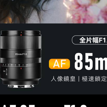
４．使用「
即時審查
結果請求
５．嚴禁
形，恩沛
動。