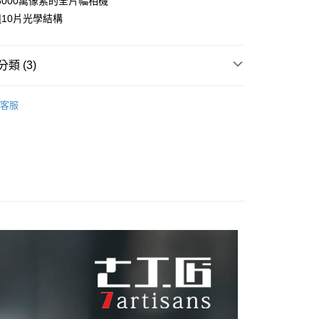
6000萬像素的全片幅相機
庫商業銀行
第一商業銀行
業儲蓄銀行
台北富邦商業銀行
業銀行
彰化商業銀行
組10片光學結構
庫商業銀行
第一商業銀行
付款
華商業銀行
兆豐國際商業銀行
業儲蓄銀行
台北富邦商業銀行
業銀行
彰化商業銀行
小企業銀行
台中商業銀行
華商業銀行
兆豐國際商業銀行
業儲蓄銀行
台北富邦商業銀行
台灣）商業銀行
華泰商業銀行
小企業銀行
台中商業銀行
類 (3)
華商業銀行
兆豐國際商業銀行
業銀行
遠東國際商業銀行
台灣）商業銀行
華泰商業銀行
小企業銀行
台中商業銀行
業銀行
永豐商業銀行
業銀行
遠東國際商業銀行
品牌
7Artisans 鏡頭
台灣）商業銀行
華泰商業銀行
業銀行
星展（台灣）商業銀行
客服
業銀行
永豐商業銀行
業銀行
遠東國際商業銀行
際商業銀行
中國信託商業銀行
頭專區｜
鏡頭/望遠鏡
業銀行
星展（台灣）商業銀行
業銀行
永豐商業銀行
天信用卡公司
際商業銀行
中國信託商業銀行
惠【相機鏡頭系列】
7ARTISANS↘全館9折
業銀行
星展（台灣）商業銀行
天信用卡公司
際商業銀行
中國信託商業銀行
y
天信用卡公司
享後付
FTEE先享後付」】
先享後付是「在收到商品之後才付款」的支付方式。 讓您購物簡單
心！
：不需註冊會員、不需綁卡、不需儲值。
：只要手機號碼，簡訊認證，即可結帳。