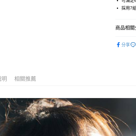
可滿足
合作金
上海商
華南商
採用7
合作金
超商取貨
國泰世
上海商
華南商
臺灣中
國泰世
LINE Pay
上海商
匯豐（
臺灣中
商品相關分
國泰世
聯邦商
匯豐（
Apple Pay
臺灣中
元大商
聯邦商
攝影器材
匯豐（
玉山商
街口支付
分享
元大商
聯邦商
台新國
｜主機鏡
玉山商
元大商
台灣樂
悠遊付
台新國
✨最新優
玉山商
台灣樂
台新國
Google Pa
台灣樂
說明
相關推薦
全支付
全盈+PAY
AFTEE先
相關說明
【關於「A
ATM付款
AFTEE
便利好安
１．簡單
２．便利