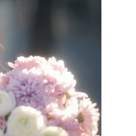
：先確認商品／服務後，再付款。
付款
EE先享後付」結帳流程】
0，滿NT$399(含以上)免運費
方式選擇「AFTEE先享後付」後，將跳轉至「AFTEE先享後
頁面，進行簡訊認證並確認金額後，即可完成結帳。
貨付款
成立數日內，您將收到繳費通知簡訊。
費通知簡訊後14天內，點擊此簡訊中的連結，可透過四大超商
0，滿NT$399(含以上)免運費
網路銀行／等多元方式進行付款，方視為交易完成。
：結帳手續完成當下不需立刻繳費，但若您需要取消訂單，請聯
付款
的店家。未經商家同意取消之訂單仍視為有效，需透過AFTEE
繳納相關費用。
0，滿NT$399(含以上)免運費
否成功請以「AFTEE先享後付 」之結帳頁面顯示為準，若有關於
功／繳費後需取消欲退款等相關疑問，請聯繫「AFTEE先享後
援中心」
https://netprotections.freshdesk.com/support/home
5，滿NT$399(含以上)免運費
項】
市自取
恩沛科技股份有限公司提供之「AFTEE先享後付」服務完成之
依本服務之必要範圍內提供個人資料，並將交易相關給付款項請
讓予恩沛科技股份有限公司。
個人資料處理事宜，請瀏覽以下網址：
ee.tw/terms/#terms3
年的使用者請事先徵得法定代理人或監護人之同意方可使用
E先享後付」，若未經同意申辦者引起之損失，本公司不負相關責