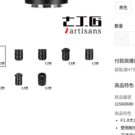
黑色
數量
付款與運
超取滿NT$
付款方式
商品特色
信用卡一
商品編號
11560680
信用卡分
商品特色
3 期 
F1.8
6 期 
合作金
使用較
華南商
12 期