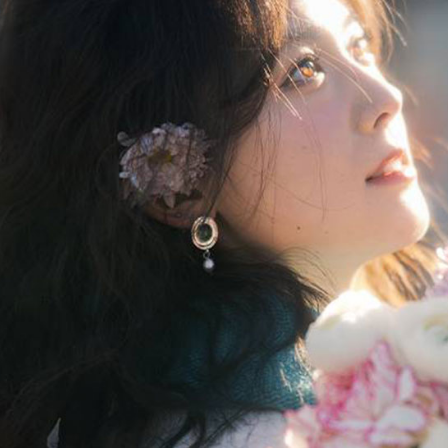
運送方式
３．安心
全家取貨
【「AFT
每筆NT$6
１．於結帳
付」結帳
萊爾富取
２．訂單
３．收到繳
每筆NT$6
／ATM／
※ 請注意
7-11取貨
絡購買商品
先享後付
每筆NT$6
※ 交易是
是否繳費成
宅配
付客戶支
每筆NT$7
【注意事
付款後門
１．透過由
交易，需
免運費
求債權轉
２．關於
https://aft
３．未成
「AFTE
任。