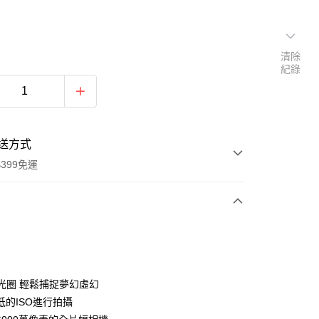
清除
紀錄
送方式
399免運
次付款
期付款
0 利率 每期
NT$3,166
21家銀行
大光圈 輕鬆捕捉夢幻虛幻
0 利率 每期
NT$1,583
21家銀行
庫商業銀行
第一商業銀行
低的ISO進行拍攝
業銀行
彰化商業銀行
 0 利率 每期
NT$791
21家銀行