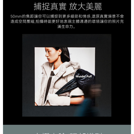
２．關於個人資料處理事宜，請瀏覽以下網址：
https://aftee.tw/terms/#terms3
３．未成年的使用者請事先徵得法定代理人或監護人之同意方可使用
「AFTEE先享後付」，若未經同意申辦者引起之損失，本公司不負相關責
任。
４．使用「AFTEE先享後付」時，將依據個別帳號之用戶狀況，依本公司即
時審查核予不同之上限額度；若仍有額度不足之情形，本公司將視審查結果
請求用戶進行身份認證。
５．嚴禁一人註冊多個帳號或使用他人資訊註冊。若發現惡意使用之情形，
恩沛科技股份有限公司將有權停止該用戶之使用額度並採取法律行動。