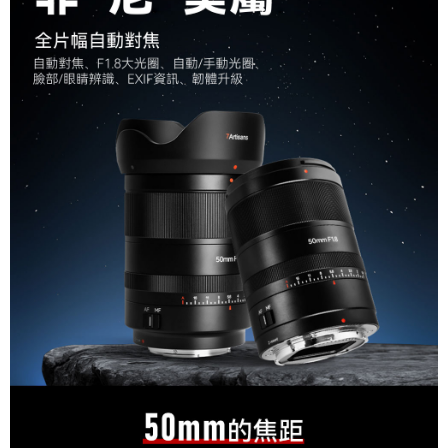
相關說明
【關於「AFTEE先享後付」】
ATM付款
AFTEE先享後付是「在收到商品之後才付款」的支付方式。 讓您購物簡單
便利好安心！
１．簡單：不需註冊會員、不需綁卡、不需儲值。
運送方式
２．便利：只要手機號碼，簡訊認證，即可結帳。
３．安心：先確認商品／服務後，再付款。
全家取貨付款
每筆NT$60，滿NT$399(含以上)免運費
【「AFTEE先享後付」結帳流程】
１．於結帳方式選擇「AFTEE先享後付」後，將跳轉至「AFTEE先享後付」
萊爾富取貨付款
結帳頁面，進行簡訊認證並確認金額後，即可完成結帳。
２．訂單成立數日內，您將收到繳費通知簡訊。
每筆NT$60，滿NT$399(含以上)免運費
３．收到繳費通知簡訊後14天內，點擊此簡訊中的連結，可透過四大超商／
ATM／網路銀行／等多元方式進行付款，方視為交易完成。
7-11取貨付款
※ 請注意：結帳手續完成當下不需立刻繳費，但若您需要取消訂單，請聯絡
每筆NT$60，滿NT$399(含以上)免運費
購買商品的店家。未經商家同意取消之訂單仍視為有效，需透過AFTEE先享
後付繳納相關費用。
宅配
※ 交易是否成功請以「AFTEE先享後付 」之結帳頁面顯示為準，若有關於
是否繳費成功／繳費後需取消欲退款等相關疑問，請聯繫「AFTEE先享後付
每筆NT$75，滿NT$399(含以上)免運費
客戶支援中心」
https://netprotections.freshdesk.com/support/home
付款後門市自取
【注意事項】
１．透過由恩沛科技股份有限公司提供之「AFTEE先享後付」服務完成之交
免運費
易，需依本服務之必要範圍內提供個人資料，並將交易相關給付款項請求債
權轉讓予恩沛科技股份有限公司。