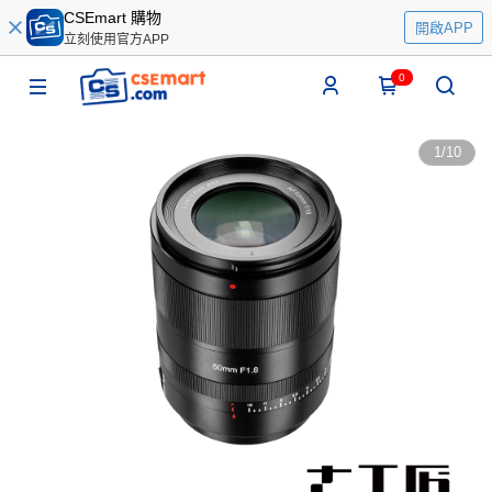
CSEmart 購物
開啟APP
立刻使用官方APP
0
1
/
10