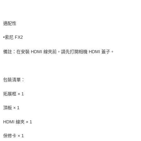
適配性
•
索尼 FX2
備註：在安裝 HDMI 線夾前，請先打開相機 HDMI 蓋子。
包裝清單：
拓展框 × 1
頂板 × 1
HDMI 線夾 × 1
保修卡 × 1