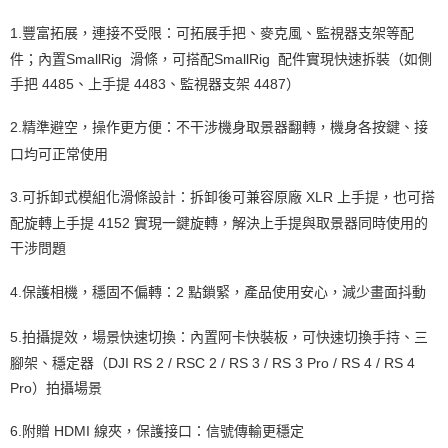
https://aftee.tw/terms/#terms3
３．未成年的使用者請事先徵得法定代理人或監護人之同意方可使用
1.
豐富拓展，連接不受限：可拓展手把、麥克風、監視器支架等配
「AFTEE先享後付」，若未經同意申辦者引起之損失，本公司不負相關責
件；內置SmallRig 滑條，可搭配SmallRig 配件實現快速拆裝（如側
任。
４．使用「AFTEE先享後付」時，將依據個別帳號之用戶狀況，依本公司即
手把 4485、上手提 4483、監視器支架 4487）
時審查核予不同之上限額度；若仍有額度不足之情形，本公司將視審查結果
請求用戶進行身份認證。
2.
精準避空，操作更方便：不干涉機身取景器翻轉，機身各按鍵、接
５．嚴禁一人註冊多個帳號或使用他人資訊註冊。若發現惡意使用之情形，
恩沛科技股份有限公司將有權停止該用戶之使用額度並採取法律行動。
口均可正常使用
3.
可拆卸式模組化滑條設計：拆卸後可兼容原廠 XLR 上手提，也可搭
配旋轉上手提 4152 實現一鍵旋轉，解決上手提與取景器同時使用的
干涉問題
4.
保護相機，穩固不偏轉：2 點鎖緊，產品使用安心，減少畫面抖動
5.
拍攝提效，場景快速切換：內置阿卡快裝板，可快速切換手持、三
腳架、穩定器（DJI RS 2 / RSC 2 / RS 3 / RS 3 Pro / RS 4 / RS 4
Pro）拍攝場景
6.
附贈 HDMI 線夾，保護接口：信號傳輸更穩定