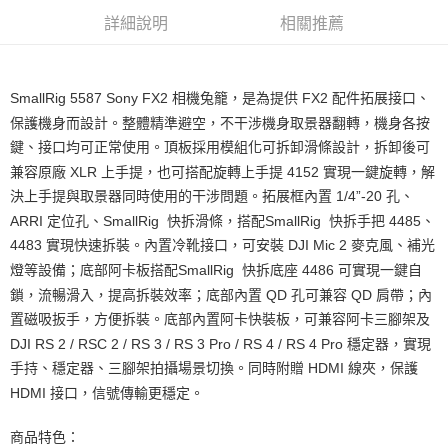
【關於「AFTEE先享後付」】
ATM付款
AFTEE先享後付是「在收到商品之後才付款」的支付方式。 讓您購物簡單
詳細說明
相關推薦
便利好安心！
１．簡單：不需註冊會員、不需綁卡、不需儲值。
運送方式
２．便利：只要手機號碼，簡訊認證，即可結帳。
３．安心：先確認商品／服務後，再付款。
SmallRig 5587 Sony FX2 相機兔籠，是為提供 FX2 配件拓展接口、
全家取貨付款
保護機身而設計。整體精準避空，不干涉機身取景器翻轉，機身各按
每筆NT$60，滿NT$399(含以上)免運費
【「AFTEE先享後付」結帳流程】
鍵、接口均可正常使用。頂板採用模組化可拆卸滑條設計，拆卸後可
１．於結帳方式選擇「AFTEE先享後付」後，將跳轉至「AFTEE先享後付」
萊爾富取貨付款
結帳頁面，進行簡訊認證並確認金額後，即可完成結帳。
兼容原廠 XLR 上手提，也可搭配旋轉上手提 4152 實現一鍵旋轉，解
２．訂單成立數日內，您將收到繳費通知簡訊。
每筆NT$60，滿NT$399(含以上)免運費
決上手提與取景器同時使用的干涉問題。拓展框內置 1/4”-20 孔、
３．收到繳費通知簡訊後14天內，點擊此簡訊中的連結，可透過四大超商／
ATM／網路銀行／等多元方式進行付款，方視為交易完成。
ARRI 定位孔、SmallRig 快拆滑條，搭配SmallRig 快拆手把 4485、
7-11取貨付款
※ 請注意：結帳手續完成當下不需立刻繳費，但若您需要取消訂單，請聯絡
4483 實現快速拆裝。內置冷靴接口，可安裝 DJI Mic 2 麥克風、補光
每筆NT$60，滿NT$399(含以上)免運費
購買商品的店家。未經商家同意取消之訂單仍視為有效，需透過AFTEE先享
燈等設備；底部阿卡板搭配SmallRig 快拆底座 4486 可實現一鍵自
後付繳納相關費用。
宅配
※ 交易是否成功請以「AFTEE先享後付 」之結帳頁面顯示為準，若有關於
鎖，流暢滑入，提高拆裝效率；底部內置 QD 孔可兼容 QD 肩帶；內
是否繳費成功／繳費後需取消欲退款等相關疑問，請聯繫「AFTEE先享後付
每筆NT$75，滿NT$399(含以上)免運費
置磁吸扳手，方便拆裝。底部內置阿卡快裝板，可兼容阿卡三腳架及
客戶支援中心」
https://netprotections.freshdesk.com/support/home
DJI RS 2 / RSC 2 / RS 3 / RS 3 Pro / RS 4 / RS 4 Pro 穩定器，實現
付款後門市自取
【注意事項】
手持、穩定器、三腳架拍攝場景切換。同時附贈 HDMI 線夾，保護
１．透過由恩沛科技股份有限公司提供之「AFTEE先享後付」服務完成之交
免運費
HDMI 接口，信號傳輸更穩定。
易，需依本服務之必要範圍內提供個人資料，並將交易相關給付款項請求債
權轉讓予恩沛科技股份有限公司。
２．關於個人資料處理事宜，請瀏覽以下網址：
商品特色：