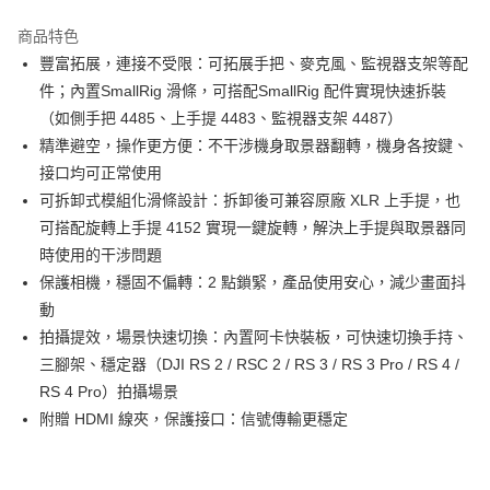
3 期 0 利率 每期
NT$953
21家銀行
商品特色
6 期 0 利率 每期
NT$476
21家銀行
合作金庫商業銀行
第一商業銀行
豐富拓展，連接不受限：可拓展手把、麥克風、監視器支架等配
華南商業銀行
彰化商業銀行
12 期 0 利率 每期
NT$238
21家銀行
合作金庫商業銀行
第一商業銀行
件；內置SmallRig 滑條，可搭配SmallRig 配件實現快速拆裝
上海商業儲蓄銀行
台北富邦商業銀行
華南商業銀行
彰化商業銀行
合作金庫商業銀行
第一商業銀行
超商取貨付款
國泰世華商業銀行
兆豐國際商業銀行
（如側手把 4485、上手提 4483、監視器支架 4487）
上海商業儲蓄銀行
台北富邦商業銀行
華南商業銀行
彰化商業銀行
臺灣中小企業銀行
台中商業銀行
精準避空，操作更方便：不干涉機身取景器翻轉，機身各按鍵、
國泰世華商業銀行
兆豐國際商業銀行
LINE Pay
上海商業儲蓄銀行
台北富邦商業銀行
匯豐（台灣）商業銀行
華泰商業銀行
臺灣中小企業銀行
台中商業銀行
接口均可正常使用
國泰世華商業銀行
兆豐國際商業銀行
聯邦商業銀行
遠東國際商業銀行
匯豐（台灣）商業銀行
華泰商業銀行
Apple Pay
可拆卸式模組化滑條設計：拆卸後可兼容原廠 XLR 上手提，也
臺灣中小企業銀行
台中商業銀行
元大商業銀行
永豐商業銀行
聯邦商業銀行
遠東國際商業銀行
匯豐（台灣）商業銀行
華泰商業銀行
可搭配旋轉上手提 4152 實現一鍵旋轉，解決上手提與取景器同
玉山商業銀行
星展（台灣）商業銀行
街口支付
元大商業銀行
永豐商業銀行
聯邦商業銀行
遠東國際商業銀行
時使用的干涉問題
台新國際商業銀行
中國信託商業銀行
玉山商業銀行
星展（台灣）商業銀行
元大商業銀行
永豐商業銀行
台灣樂天信用卡公司
悠遊付
保護相機，穩固不偏轉：2 點鎖緊，產品使用安心，減少畫面抖
台新國際商業銀行
中國信託商業銀行
玉山商業銀行
星展（台灣）商業銀行
動
台灣樂天信用卡公司
台新國際商業銀行
中國信託商業銀行
Google Pay
拍攝提效，場景快速切換：內置阿卡快裝板，可快速切換手持、
台灣樂天信用卡公司
全支付
三腳架、穩定器（DJI RS 2 / RSC 2 / RS 3 / RS 3 Pro / RS 4 /
RS 4 Pro）拍攝場景
全盈+PAY
附贈 HDMI 線夾，保護接口：信號傳輸更穩定
AFTEE先享後付
相關說明