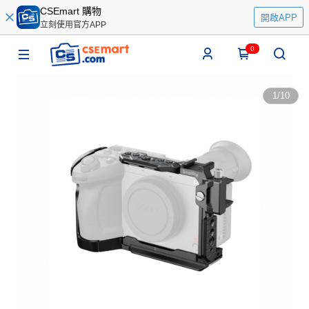
CSEmart 購物
開啟APP
立刻使用官方APP
0
1
/
10