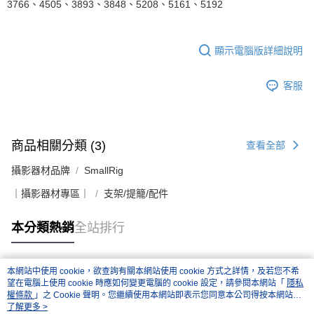
3766、4505、3893、3848、5208、5161、5192
顯示電腦版詳細說明
客服
商品相關分類 (3)
查看全部
攝影器材品牌
SmallRig
｜攝影器材專區｜
支架/提籠/配件
本分類熱銷
全站排行
本網站中使用 cookie，欲查詢有關本網站使用 cookie 方式之詳情，及若您不希
熱門標籤
望在電腦上使用 cookie 時應如何變更電腦的 cookie 設定，請參閱本網站「
隱私
權條款
」之 Cookie 聲明。您繼續使用本網站即表示您同意本公司得按本網站使
用條款之 Cookie 聲明使用 cookie。
了解更多 >