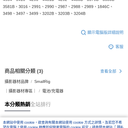
3581B、3016、2991、2990、2987、2988、2989、1846C、
3498、3497、3499、3202B、3203B、3204B
顯示電腦版詳細說明
客服
商品相關分類 (3)
查看全部
攝影器材品牌
SmallRig
｜攝影器材專區｜
電池/充電器
本分類熱銷
全站排行
本網站中使用 cookie，欲查詢有關本網站使用 cookie 方式之詳情，及若您不希
熱門標籤
望在電腦上使用 cookie 時應如何變更電腦的 cookie 設定，請參閱本網站「
隱私