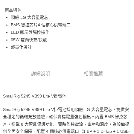
3 期 0 利率 每期
NT$986
21家銀行
商品特色
6 期 0 利率 每期
NT$493
21家銀行
合作金庫商業銀行
第一商業銀行
頂級 LG 大容量電芯
華南商業銀行
彰化商業銀行
12 期 0 利率 每期
NT$246
21家銀行
合作金庫商業銀行
第一商業銀行
BMS 智控芯片4 個核心供電端口
上海商業儲蓄銀行
台北富邦商業銀行
華南商業銀行
彰化商業銀行
合作金庫商業銀行
第一商業銀行
超商取貨付款
國泰世華商業銀行
兆豐國際商業銀行
LED 顯示與觸控操作
上海商業儲蓄銀行
台北富邦商業銀行
華南商業銀行
彰化商業銀行
臺灣中小企業銀行
台中商業銀行
65W 雙向快充/快放
國泰世華商業銀行
兆豐國際商業銀行
LINE Pay
上海商業儲蓄銀行
台北富邦商業銀行
匯豐（台灣）商業銀行
華泰商業銀行
臺灣中小企業銀行
台中商業銀行
輕量化設計
國泰世華商業銀行
兆豐國際商業銀行
聯邦商業銀行
遠東國際商業銀行
匯豐（台灣）商業銀行
華泰商業銀行
Apple Pay
臺灣中小企業銀行
台中商業銀行
元大商業銀行
永豐商業銀行
聯邦商業銀行
遠東國際商業銀行
匯豐（台灣）商業銀行
華泰商業銀行
玉山商業銀行
星展（台灣）商業銀行
街口支付
元大商業銀行
永豐商業銀行
聯邦商業銀行
遠東國際商業銀行
台新國際商業銀行
中國信託商業銀行
玉山商業銀行
星展（台灣）商業銀行
詳細說明
相關推薦
元大商業銀行
永豐商業銀行
台灣樂天信用卡公司
悠遊付
台新國際商業銀行
中國信託商業銀行
玉山商業銀行
星展（台灣）商業銀行
台灣樂天信用卡公司
台新國際商業銀行
中國信託商業銀行
Google Pay
台灣樂天信用卡公司
SmallRig 5245 VB99 Lite V掛電池
全支付
SmallRig 5245 VB99 Lite V掛電池採用頂級 LG 大容量電芯，提供安
全盈+PAY
全穩定的循環充放體驗，確保實標電量強勁輸出。內置 BMS 智控芯
AFTEE先享後付
片，搭載 8 大智能保護功能，實時監控電流、電壓和溫度，為設備提
相關說明
供全面安全保障。配置 4 個核心供電端口（1 BP + 1 D-Tap + 1 USB-