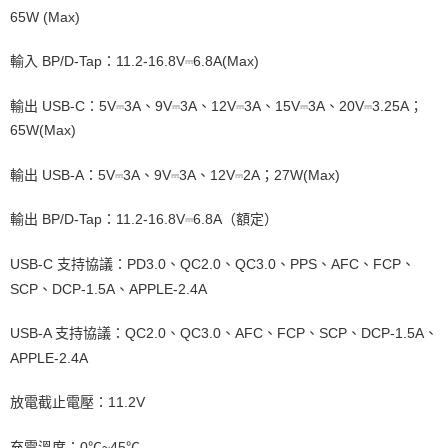
65W (Max)
輸入 BP/D-Tap：11.2-16.8V⎓6.8A(Max)
輸出 USB-C：5V⎓3A、9V⎓3A、12V⎓3A、15V⎓3A、20V⎓3.25A；
65W(Max)
輸出 USB-A：5V⎓3A、9V⎓3A、12V⎓2A；27W(Max)
輸出 BP/D-Tap：11.2-16.8V⎓6.8A（額定）
USB-C 支持協議：PD3.0、QC2.0、QC3.0、PPS、AFC、FCP、
SCP、DCP-1.5A、APPLE-2.4A
USB-A 支持協議：QC2.0、QC3.0、AFC、FCP、SCP、DCP-1.5A、
APPLE-2.4A
放電截止電壓：11.2V
充電溫度：0℃~45℃