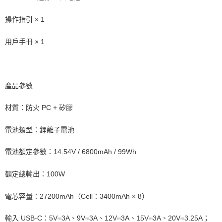
操作指引 × 1
用戶手冊 × 1
產品參數
材質：防火 PC + 矽膠
電池類型：鋰離子電池
電池額定參數：14.54V / 6800mAh / 99Wh
額定總輸出：100W
電芯容量：27200mAh（Cell：3400mAh × 8）
輸入 USB-C：5V⎓3A、9V⎓3A、12V⎓3A、15V⎓3A、20V⎓3.25A；