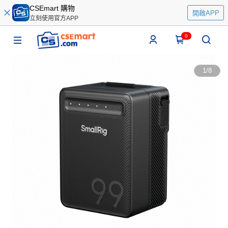
CSEmart 購物
開啟APP
立刻使用官方APP
0
1
/
8