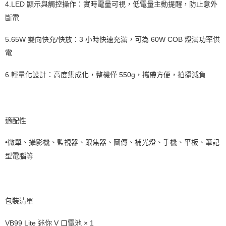
https://aftee.tw/terms/#terms3
4.
LED 顯示與觸控操作：實時電量可視，低電量主動提醒，防止意外
３．未成年的使用者請事先徵得法定代理人或監護人之同意方可使用
斷電
「AFTEE先享後付」，若未經同意申辦者引起之損失，本公司不負相關責
任。
４．使用「AFTEE先享後付」時，將依據個別帳號之用戶狀況，依本公司即
5.
65W 雙向快充/快放：3 小時快速充滿，可為 60W COB 燈滿功率供
時審查核予不同之上限額度；若仍有額度不足之情形，本公司將視審查結果
電
請求用戶進行身份認證。
５．嚴禁一人註冊多個帳號或使用他人資訊註冊。若發現惡意使用之情形，
6.
輕量化設計：高度集成化，整機僅 550g，攜帶方便，拍攝減負
恩沛科技股份有限公司將有權停止該用戶之使用額度並採取法律行動。
適配性
•
微單、攝影機、監視器、跟焦器、圖傳、補光燈、手機、平板、筆記
型電腦等
包裝清單
VB99 Lite 迷你 V 口電池 × 1