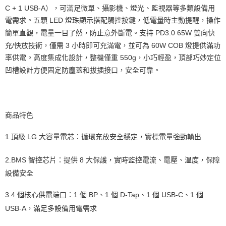
【關於「AFTEE先享後付」】
C + 1 USB-A），可滿足微單、攝影機、燈光、監視器等多類設備用
ATM付款
AFTEE先享後付是「在收到商品之後才付款」的支付方式。 讓您購物簡單
便利好安心！
電需求。五顆 LED 燈珠顯示搭配觸控按鍵，低電量時主動提醒，操作
１．簡單：不需註冊會員、不需綁卡、不需儲值。
簡單直觀，電量一目了然，防止意外斷電。支持 PD3.0 65W 雙向快
運送方式
２．便利：只要手機號碼，簡訊認證，即可結帳。
充/快放技術，僅需 3 小時即可充滿電，並可為 60W COB 燈提供滿功
３．安心：先確認商品／服務後，再付款。
全家取貨付款
率供電。高度集成化設計，整機僅重 550g，小巧輕盈，頂部巧妙定位
每筆NT$60，滿NT$399(含以上)免運費
【「AFTEE先享後付」結帳流程】
凹槽設計方便固定防塵蓋和拔插接口，安全可靠。
１．於結帳方式選擇「AFTEE先享後付」後，將跳轉至「AFTEE先享後付」
萊爾富取貨付款
結帳頁面，進行簡訊認證並確認金額後，即可完成結帳。
２．訂單成立數日內，您將收到繳費通知簡訊。
每筆NT$60，滿NT$399(含以上)免運費
３．收到繳費通知簡訊後14天內，點擊此簡訊中的連結，可透過四大超商／
ATM／網路銀行／等多元方式進行付款，方視為交易完成。
7-11取貨付款
商品特色
※ 請注意：結帳手續完成當下不需立刻繳費，但若您需要取消訂單，請聯絡
每筆NT$60，滿NT$399(含以上)免運費
購買商品的店家。未經商家同意取消之訂單仍視為有效，需透過AFTEE先享
1.
頂級 LG 大容量電芯：循環充放安全穩定，實標電量強勁輸出
後付繳納相關費用。
宅配
※ 交易是否成功請以「AFTEE先享後付 」之結帳頁面顯示為準，若有關於
是否繳費成功／繳費後需取消欲退款等相關疑問，請聯繫「AFTEE先享後付
2.
BMS 智控芯片：提供 8 大保護，實時監控電流、電壓、溫度，保障
每筆NT$75，滿NT$399(含以上)免運費
客戶支援中心」
https://netprotections.freshdesk.com/support/home
設備安全
付款後門市自取
【注意事項】
１．透過由恩沛科技股份有限公司提供之「AFTEE先享後付」服務完成之交
免運費
3.
4 個核心供電端口：1 個 BP、1 個 D-Tap、1 個 USB-C、1 個
易，需依本服務之必要範圍內提供個人資料，並將交易相關給付款項請求債
USB-A，滿足多設備用電需求
權轉讓予恩沛科技股份有限公司。
２．關於個人資料處理事宜，請瀏覽以下網址：