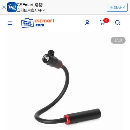
CSEmart 購物
開啟APP
立刻使用官方APP
0
1
/
10