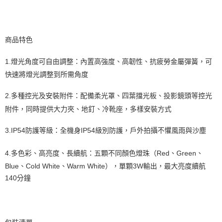
【關於「AFTEE先享後付」】
ATM付款
AFTEE先享後付是「在收到商品之後才付款」的支付方式。 讓您購物簡單
便利好安心！
１．簡單：不需註冊會員、不需綁卡、不需儲值。
運送方式
２．便利：只要手機號碼，簡訊認證，即可結帳。
商品特色
３．安心：先確認商品／服務後，再付款。
全家取貨付款
1.
燈光角度可自由調整：內置高強度、高韌性、抗疲勞金屬彈簧，可
每筆NT$60，滿NT$399(含以上)免運費
【「AFTEE先享後付」結帳流程】
１．於結帳方式選擇「AFTEE先享後付」後，將跳轉至「AFTEE先享後付」
快速將燈光調整到所需角度
萊爾富取貨付款
結帳頁面，進行簡訊認證並確認金額後，即可完成結帳。
２．訂單成立數日內，您將收到繳費通知簡訊。
每筆NT$60，滿NT$399(含以上)免運費
2.
多種控光及安裝附件：配備柔光罩、四葉擋光板、投影鏡頭等控光
３．收到繳費通知簡訊後14天內，點擊此簡訊中的連結，可透過四大超商／
ATM／網路銀行／等多元方式進行付款，方視為交易完成。
附件，同時提供大力夾、地釘、冷靴座，多樣安裝方式
7-11取貨付款
※ 請注意：結帳手續完成當下不需立刻繳費，但若您需要取消訂單，請聯絡
每筆NT$60，滿NT$399(含以上)免運費
購買商品的店家。未經商家同意取消之訂單仍視為有效，需透過AFTEE先享
3.
IP54防護等級：全機身IP54級別防護，戶外拍攝不懼風雨與沙塵
後付繳納相關費用。
宅配
※ 交易是否成功請以「AFTEE先享後付 」之結帳頁面顯示為準，若有關於
4.
多色彩、高亮度、長續航：五顆不同顏色燈珠（Red、Green、
是否繳費成功／繳費後需取消欲退款等相關疑問，請聯繫「AFTEE先享後付
每筆NT$75，滿NT$399(含以上)免運費
客戶支援中心」
https://netprotections.freshdesk.com/support/home
Blue、Cold White、Warm White），單顆3W輸出，最大亮度續航
付款後門市自取
140分鐘
【注意事項】
１．透過由恩沛科技股份有限公司提供之「AFTEE先享後付」服務完成之交
免運費
易，需依本服務之必要範圍內提供個人資料，並將交易相關給付款項請求債
權轉讓予恩沛科技股份有限公司。
２．關於個人資料處理事宜，請瀏覽以下網址：