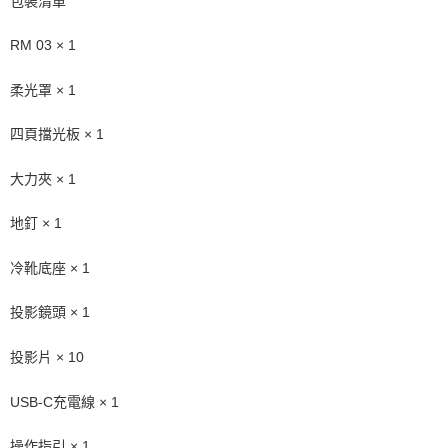
包裝清單
https://aftee.tw/terms/#terms3
３．未成年的使用者請事先徵得法定代理人或監護人之同意方可使用
「AFTEE先享後付」，若未經同意申辦者引起之損失，本公司不負相關責
RM 03 × 1
任。
４．使用「AFTEE先享後付」時，將依據個別帳號之用戶狀況，依本公司即
柔光罩 × 1
時審查核予不同之上限額度；若仍有額度不足之情形，本公司將視審查結果
請求用戶進行身份認證。
５．嚴禁一人註冊多個帳號或使用他人資訊註冊。若發現惡意使用之情形，
四頁擋光板 × 1
恩沛科技股份有限公司將有權停止該用戶之使用額度並採取法律行動。
大力夾 × 1
地釘 × 1
冷靴底座 × 1
投影鏡頭 × 1
投影片 × 10
USB-C充電線 × 1
操作指引 × 1