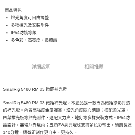
3 期 0 利率 每期
NT$460
21家銀行
商品特色
6 期 0 利率 每期
NT$230
21家銀行
合作金庫商業銀行
第一商業銀行
燈光角度可自由調整
華南商業銀行
彰化商業銀行
12 期 0 利率 每期
NT$115
21家銀行
合作金庫商業銀行
第一商業銀行
多種控光及安裝附件
上海商業儲蓄銀行
台北富邦商業銀行
華南商業銀行
彰化商業銀行
合作金庫商業銀行
第一商業銀行
超商取貨付款
國泰世華商業銀行
兆豐國際商業銀行
IP54防護等級
上海商業儲蓄銀行
台北富邦商業銀行
華南商業銀行
彰化商業銀行
臺灣中小企業銀行
台中商業銀行
多色彩、高亮度、長續航
國泰世華商業銀行
兆豐國際商業銀行
LINE Pay
上海商業儲蓄銀行
台北富邦商業銀行
匯豐（台灣）商業銀行
華泰商業銀行
臺灣中小企業銀行
台中商業銀行
國泰世華商業銀行
兆豐國際商業銀行
聯邦商業銀行
遠東國際商業銀行
匯豐（台灣）商業銀行
華泰商業銀行
Apple Pay
臺灣中小企業銀行
台中商業銀行
元大商業銀行
永豐商業銀行
聯邦商業銀行
遠東國際商業銀行
匯豐（台灣）商業銀行
華泰商業銀行
玉山商業銀行
星展（台灣）商業銀行
街口支付
元大商業銀行
永豐商業銀行
詳細說明
相關推薦
聯邦商業銀行
遠東國際商業銀行
台新國際商業銀行
中國信託商業銀行
玉山商業銀行
星展（台灣）商業銀行
元大商業銀行
永豐商業銀行
台灣樂天信用卡公司
悠遊付
台新國際商業銀行
中國信託商業銀行
玉山商業銀行
星展（台灣）商業銀行
台灣樂天信用卡公司
台新國際商業銀行
中國信託商業銀行
Google Pay
SmallRig 5480 RM 03 微距補光燈
台灣樂天信用卡公司
全支付
SmallRig 5480 RM 03 微距補光燈，本產品是一款專為微距攝影打造
的補光燈。內置高強度金屬彈簧，燈光角度隨心調節；搭配柔光罩、
全盈+PAY
四葉擋光板等控光附件，適配大力夾、地釘等多樣安裝方式。IP54防
AFTEE先享後付
護設計，無懼戶外風雨；五顆3W高亮燈珠支持多色彩輸出，續航長達
相關說明
140分鐘，讓微距創作更自由、更持久。