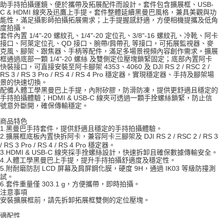
【關於「AFTEE先享後付」】
助手持拍攝運鏡、便於攜帶及拓展配件而設計。套件包含擴展框、USB-
ATM付款
AFTEE先享後付是「在收到商品之後才付款」的支付方式。 讓您購物簡單
C & HDMI 線夾及迅鷹上手提。套件整體延續黑曼巴風格，兼具美觀與功
便利好安心！
能性，滿足攝影師拍攝拓展需求；上手提握感舒適，方便相機提攜及低角
度拍攝。
１．簡單：不需註冊會員、不需綁卡、不需儲值。
運送方式
套件內置 1/4"-20 螺紋孔、1/4"-20 定位孔、3/8"-16 螺紋孔、冷靴、阿卡
２．便利：只要手機號碼，簡訊認證，即可結帳。
接口、阿萊定位孔、QD 接口、腕帶/肩帶孔 等接口，可拓展監視器、麥
３．安心：先確認商品／服務後，再付款。
全家取貨付款
克風、腳架、跟焦器、手柄等配件，滿足多場景視頻內容創作需求。擴展
框通過底部一顆 1/4"-20 螺絲 及雙側定位壓塊鎖緊固定；底部內置阿卡
每筆NT$60，滿NT$399(含以上)免運費
【「AFTEE先享後付」結帳流程】
快裝接口，可直接安裝至阿卡腳架 4353、4060 及 DJI RS 2 / RSC 2 /
１．於結帳方式選擇「AFTEE先享後付」後，將跳轉至「AFTEE先享後付」
RS 3 / RS 3 Pro / RS 4 / RS 4 Pro 穩定器，實現穩定器、手持及腳架場
萊爾富取貨付款
結帳頁面，進行簡訊認證並確認金額後，即可完成結帳。
景的快速切換。
２．訂單成立數日內，您將收到繳費通知簡訊。
配備人體工學黑曼巴上手提，內附矽膠，防滑防凍，提供更舒適且穩定的
每筆NT$60，滿NT$399(含以上)免運費
手持拍攝體驗；HDMI & USB-C 線夾可透過一顆手拴螺絲鎖緊，防止信
３．收到繳費通知簡訊後14天內，點擊此簡訊中的連結，可透過四大超商／
號意外斷開，確保傳輸穩定。
ATM／網路銀行／等多元方式進行付款，方視為交易完成。
7-11取貨付款
※ 請注意：結帳手續完成當下不需立刻繳費，但若您需要取消訂單，請聯絡
商品特色
每筆NT$60，滿NT$399(含以上)免運費
購買商品的店家。未經商家同意取消之訂單仍視為有效，需透過AFTEE先享
1.
黑曼巴手持套件，提供舒適且穩定的手持拍攝體驗。
後付繳納相關費用。
2.
擴展框底板內置快拆阿卡，兼容阿卡三腳架及 DJI RS 2 / RSC 2 / RS 3
宅配
※ 交易是否成功請以「AFTEE先享後付 」之結帳頁面顯示為準，若有關於
/ RS 3 Pro / RS 4 / RS 4 Pro 穩定器。
是否繳費成功／繳費後需取消欲退款等相關疑問，請聯繫「AFTEE先享後付
3.
HDMI & USB-C 線夾採手拴螺絲設計，快速拆卸且確保數據傳輸安全。
每筆NT$75，滿NT$399(含以上)免運費
客戶支援中心」
https://netprotections.freshdesk.com/support/home
4.
人體工學黑曼巴上手提，提升手持拍攝舒適度及穩定性。
5.
附耐磨防刮 LCD 屏幕及肩屏鋼化膜，硬度 9H，通過 IK03 等級防撞測
付款後門市自取
試。
【注意事項】
6.
套件重量僅 303.1 g，方便攜帶，即時拍攝。
１．透過由恩沛科技股份有限公司提供之「AFTEE先享後付」服務完成之交
免運費
注意事項
易，需依本服務之必要範圍內提供個人資料，並將交易相關給付款項請求債
安裝擴展框前，請先拆卸拓展框雙側的定位壓塊。
權轉讓予恩沛科技股份有限公司。
２．關於個人資料處理事宜，請瀏覽以下網址：
適配性