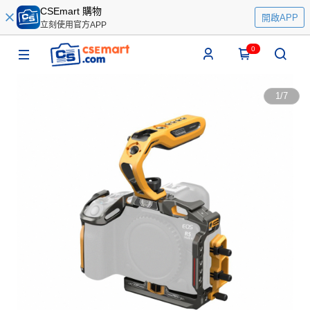
CSEmart 購物
開啟APP
立刻使用官方APP
0
1
/
7