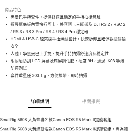
3 期 0 利率 每期
NT$1,780
21家銀行
商品特色
6 期 0 利率 每期
NT$890
21家銀行
合作金庫商業銀行
第一商業銀行
黑曼巴手持套件，提供舒適且穩定的手持拍攝體驗
華南商業銀行
彰化商業銀行
12 期 0 利率 每期
NT$445
21家銀行
合作金庫商業銀行
第一商業銀行
擴展框底板內置快拆阿卡，兼容阿卡三腳架及 DJI RS 2 / RSC 2
上海商業儲蓄銀行
台北富邦商業銀行
華南商業銀行
彰化商業銀行
合作金庫商業銀行
第一商業銀行
超商取貨付款
國泰世華商業銀行
兆豐國際商業銀行
/ RS 3 / RS 3 Pro / RS 4 / RS 4 Pro 穩定器
上海商業儲蓄銀行
台北富邦商業銀行
華南商業銀行
彰化商業銀行
臺灣中小企業銀行
台中商業銀行
HDMI & USB-C 線夾採手拴螺絲設計，快速拆卸且確保數據傳輸
國泰世華商業銀行
兆豐國際商業銀行
LINE Pay
上海商業儲蓄銀行
台北富邦商業銀行
匯豐（台灣）商業銀行
華泰商業銀行
臺灣中小企業銀行
台中商業銀行
安全
國泰世華商業銀行
兆豐國際商業銀行
聯邦商業銀行
遠東國際商業銀行
匯豐（台灣）商業銀行
華泰商業銀行
Apple Pay
人體工學黑曼巴上手提，提升手持拍攝舒適度及穩定性
臺灣中小企業銀行
台中商業銀行
元大商業銀行
永豐商業銀行
聯邦商業銀行
遠東國際商業銀行
匯豐（台灣）商業銀行
華泰商業銀行
附耐磨防刮 LCD 屏幕及肩屏鋼化膜，硬度 9H，通過 IK03 等級
玉山商業銀行
星展（台灣）商業銀行
街口支付
元大商業銀行
永豐商業銀行
聯邦商業銀行
遠東國際商業銀行
防撞測試
台新國際商業銀行
中國信託商業銀行
玉山商業銀行
星展（台灣）商業銀行
元大商業銀行
永豐商業銀行
台灣樂天信用卡公司
悠遊付
套件重量僅 303.1 g，方便攜帶，即時拍攝
台新國際商業銀行
中國信託商業銀行
玉山商業銀行
星展（台灣）商業銀行
台灣樂天信用卡公司
台新國際商業銀行
中國信託商業銀行
Google Pay
台灣樂天信用卡公司
全支付
詳細說明
相關推薦
全盈+PAY
AFTEE先享後付
SmallRig 5608 大黃蜂聯名款Canon EOS R5 Mark II提籠套組
相關說明
SmallRig 5608 大黃蜂聯名款Canon EOS R5 Mark II提籠套組，專為輔