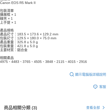
https://aftee.tw/terms/#terms3
Canon EOS R5 Mark II
３．未成年的使用者請事先徵得法定代理人或監護人之同意方可使用
「AFTEE先享後付」，若未經同意申辦者引起之損失，本公司不負相關責
包裝清單
任。
擴展框 × 1
線夾 × 1
４．使用「AFTEE先享後付」時，將依據個別帳號之用戶狀況，依本公司即
上手提 × 1
時審查核予不同之上限額度；若仍有額度不足之情形，本公司將視審查結果
請求用戶進行身份認證。
產品規格
５．嚴禁一人註冊多個帳號或使用他人資訊註冊。若發現惡意使用之情形，
產品尺寸：183.5 × 173.6 × 129.2 mm
恩沛科技股份有限公司將有權停止該用戶之使用額度並採取法律行動。
包裝尺寸：129.5 × 180.0 × 75.0 mm
產品重量：325.8 ± 5.0 g
包裝重量：421.8 ± 5.0 g
主要材質：鋁合金
相關產品
4975、4483、3765、4505、3848、2115、4015、2916
顯示電腦版詳細說明
客服
商品相關分類 (3)
查看全部