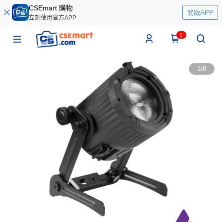
CSEmart 購物
開啟APP
立刻使用官方APP
0
1
/
8