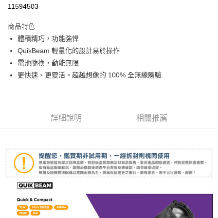
信用卡分期付款
11594503
3 期 0 利率 每期
NT$966
21家銀行
商品特色
6 期 0 利率 每期
NT$483
21家銀行
合作金庫商業銀行
第一商業銀行
體積精巧，功能強悍
華南商業銀行
彰化商業銀行
12 期 0 利率 每期
NT$241
21家銀行
合作金庫商業銀行
第一商業銀行
QuikBeam 輕量化的設計易於操作
上海商業儲蓄銀行
台北富邦商業銀行
華南商業銀行
彰化商業銀行
合作金庫商業銀行
第一商業銀行
LINE Pay
國泰世華商業銀行
兆豐國際商業銀行
電池隨換，動能無限
上海商業儲蓄銀行
台北富邦商業銀行
華南商業銀行
彰化商業銀行
臺灣中小企業銀行
台中商業銀行
更快速、更靈活。超越想像的 100% 全無線體驗
國泰世華商業銀行
兆豐國際商業銀行
Apple Pay
上海商業儲蓄銀行
台北富邦商業銀行
匯豐（台灣）商業銀行
華泰商業銀行
臺灣中小企業銀行
台中商業銀行
國泰世華商業銀行
兆豐國際商業銀行
聯邦商業銀行
遠東國際商業銀行
匯豐（台灣）商業銀行
華泰商業銀行
街口支付
臺灣中小企業銀行
台中商業銀行
元大商業銀行
永豐商業銀行
聯邦商業銀行
遠東國際商業銀行
匯豐（台灣）商業銀行
華泰商業銀行
玉山商業銀行
星展（台灣）商業銀行
悠遊付
元大商業銀行
永豐商業銀行
詳細說明
相關推薦
聯邦商業銀行
遠東國際商業銀行
台新國際商業銀行
中國信託商業銀行
玉山商業銀行
星展（台灣）商業銀行
元大商業銀行
永豐商業銀行
台灣樂天信用卡公司
Google Pay
台新國際商業銀行
中國信託商業銀行
玉山商業銀行
星展（台灣）商業銀行
台灣樂天信用卡公司
台新國際商業銀行
中國信託商業銀行
全支付
台灣樂天信用卡公司
全盈+PAY
AFTEE先享後付
相關說明
【關於「AFTEE先享後付」】