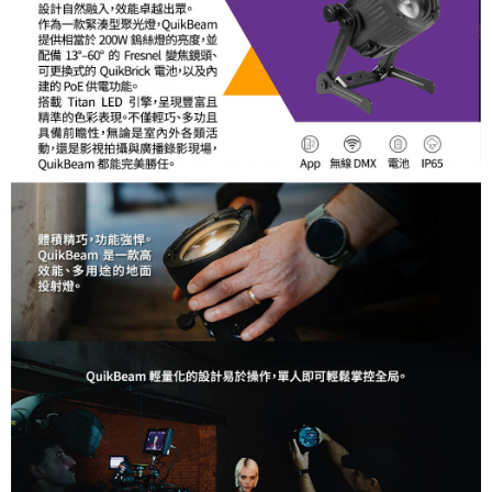
ATM付款
AFTEE先享後付是「在收到商品之後才付款」的支付方式。 讓您購物簡單
便利好安心！
１．簡單：不需註冊會員、不需綁卡、不需儲值。
運送方式
２．便利：只要手機號碼，簡訊認證，即可結帳。
３．安心：先確認商品／服務後，再付款。
宅配
每筆NT$75，滿NT$399(含以上)免運費
【「AFTEE先享後付」結帳流程】
１．於結帳方式選擇「AFTEE先享後付」後，將跳轉至「AFTEE先享後付」
付款後門市自取
結帳頁面，進行簡訊認證並確認金額後，即可完成結帳。
２．訂單成立數日內，您將收到繳費通知簡訊。
免運費
３．收到繳費通知簡訊後14天內，點擊此簡訊中的連結，可透過四大超商／
ATM／網路銀行／等多元方式進行付款，方視為交易完成。
※ 請注意：結帳手續完成當下不需立刻繳費，但若您需要取消訂單，請聯絡
購買商品的店家。未經商家同意取消之訂單仍視為有效，需透過AFTEE先享
後付繳納相關費用。
※ 交易是否成功請以「AFTEE先享後付 」之結帳頁面顯示為準，若有關於
是否繳費成功／繳費後需取消欲退款等相關疑問，請聯繫「AFTEE先享後付
客戶支援中心」
https://netprotections.freshdesk.com/support/home
【注意事項】
１．透過由恩沛科技股份有限公司提供之「AFTEE先享後付」服務完成之交
易，需依本服務之必要範圍內提供個人資料，並將交易相關給付款項請求債
權轉讓予恩沛科技股份有限公司。
２．關於個人資料處理事宜，請瀏覽以下網址：
https://aftee.tw/terms/#terms3