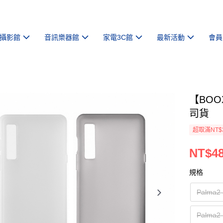
攝影館
音訊樂器館
家電3C館
最新活動
會員
【BOO
司貨
超取滿NT$
NT$4
規格
Palm
Palm