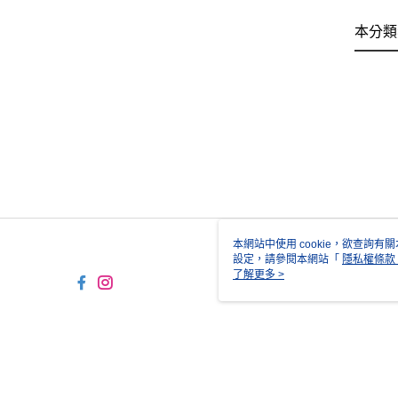
本分類
本網站中使用 cookie，欲查詢有關
設定，請參閱本網站「
隱私權條款
使用 cookie。
了解更多 >