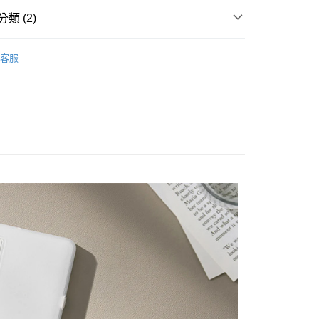
業儲蓄銀行
台北富邦商業銀行
業銀行
彰化商業銀行
小企業銀行
台中商業銀行
華商業銀行
兆豐國際商業銀行
類 (2)
業儲蓄銀行
台北富邦商業銀行
台灣）商業銀行
華泰商業銀行
小企業銀行
台中商業銀行
華商業銀行
兆豐國際商業銀行
業銀行
遠東國際商業銀行
牌
BOOX 文石
台灣）商業銀行
華泰商業銀行
小企業銀行
台中商業銀行
業銀行
永豐商業銀行
客服
業銀行
遠東國際商業銀行
台灣）商業銀行
華泰商業銀行
C數位專區｜
電子書/繪圖板
業銀行
星展（台灣）商業銀行
業銀行
永豐商業銀行
業銀行
遠東國際商業銀行
際商業銀行
中國信託商業銀行
業銀行
星展（台灣）商業銀行
業銀行
永豐商業銀行
天信用卡公司
際商業銀行
中國信託商業銀行
業銀行
星展（台灣）商業銀行
天信用卡公司
際商業銀行
中國信託商業銀行
y
天信用卡公司
享後付
FTEE先享後付」】
先享後付是「在收到商品之後才付款」的支付方式。 讓您購物簡單
心！
：不需註冊會員、不需綁卡、不需儲值。
：只要手機號碼，簡訊認證，即可結帳。
：先確認商品／服務後，再付款。