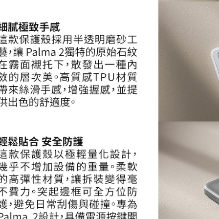
５．嚴禁
形，恩沛
動。