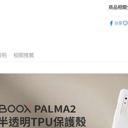
上海商
華南商
臺灣中
國泰世
商品相關分
LINE Pay
上海商
匯豐（
臺灣中
國泰世
聯邦商
數位/3C品
匯豐（
Apple Pay
臺灣中
元大商
分享
聯邦商
匯豐（
｜電競/3
玉山商
街口支付
元大商
聯邦商
台新國
玉山商
元大商
台灣樂
悠遊付
台新國
玉山商
台灣樂
台新國
Google Pa
說明
相關推薦
台灣樂
全支付
全盈+PAY
AFTEE先
相關說明
【關於「A
ATM付款
AFTEE
便利好安
１．簡單
２．便利
運送方式
３．安心