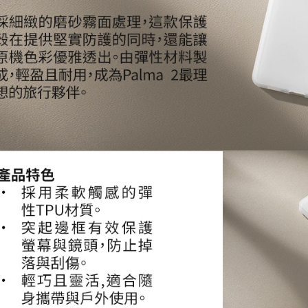
全家取貨
【「AFT
每筆NT$6
１．於結帳
付」結帳
萊爾富取
２．訂單
３．收到繳
每筆NT$6
／ATM／
※ 請注意
7-11取貨
絡購買商品
先享後付
每筆NT$6
※ 交易是
是否繳費成
宅配
付客戶支
每筆NT$7
【注意事
付款後門
１．透過由
交易，需
免運費
求債權轉
２．關於
https://aft
３．未成
「AFTE
任。
４．使用「
即時審查
結果請求