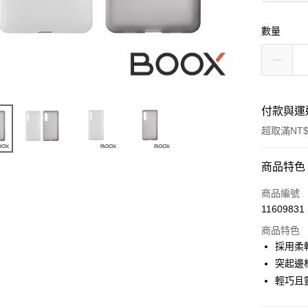
數量
付款與運
超取滿NT$
付款方式
商品特色
信用卡一
商品編號
11609831
信用卡分
商品特色
3 期 
採用柔
6 期 
合作金
突起邊
華南商
12 期
輕巧且
合作金
上海商
華南商
合作金
超商取貨
國泰世