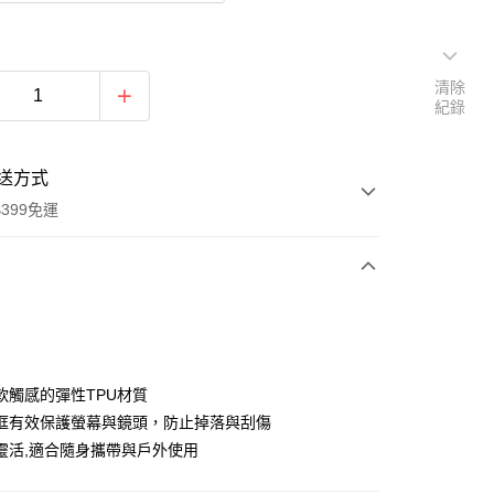
清除
紀錄
送方式
399免運
次付款
期付款
0 利率 每期
NT$160
21家銀行
軟觸感的彈性TPU材質
0 利率 每期
NT$80
21家銀行
庫商業銀行
第一商業銀行
框有效保護螢幕與鏡頭，防止掉落與刮傷
業銀行
彰化商業銀行
 0 利率 每期
NT$40
21家銀行
靈活,適合隨身攜帶與戶外使用
庫商業銀行
第一商業銀行
業儲蓄銀行
台北富邦商業銀行
業銀行
彰化商業銀行
庫商業銀行
第一商業銀行
付款
華商業銀行
兆豐國際商業銀行