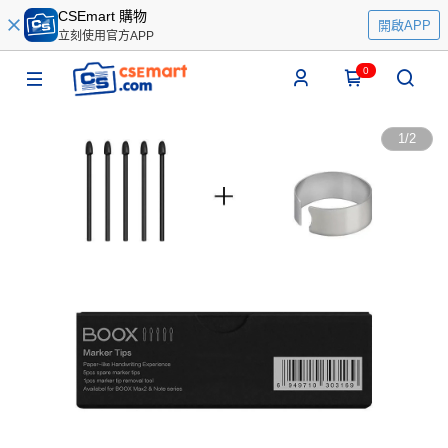
CSEmart 購物
開啟APP
立刻使用官方APP
0
1
/
2