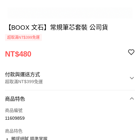
【BOOX 文石】常規筆芯套裝 公司貨
超取滿NT$399免運
NT$480
付款與運送方式
超取滿NT$399免運
付款方式
商品特色
信用卡一次付款
商品編號
信用卡分期付款
11609859
3 期 0 利率 每期
NT$160
21家銀行
商品特色
6 期 0 利率 每期
NT$80
21家銀行
合作金庫商業銀行
第一商業銀行
觸感細膩 精準掌握