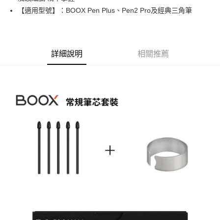
華南商業銀行
彰化商業銀行
12 期 0 利率 每期
NT$40
21家銀行
合作金庫商業銀行
第一商業銀行
【適用型號】：BOOX Pen Plus、Pen2 Pro及經典三角筆
上海商業儲蓄銀行
台北富邦商業銀行
華南商業銀行
彰化商業銀行
合作金庫商業銀行
第一商業銀行
超商取貨付款
國泰世華商業銀行
兆豐國際商業銀行
上海商業儲蓄銀行
台北富邦商業銀行
華南商業銀行
彰化商業銀行
臺灣中小企業銀行
台中商業銀行
國泰世華商業銀行
兆豐國際商業銀行
LINE Pay
上海商業儲蓄銀行
台北富邦商業銀行
匯豐（台灣）商業銀行
華泰商業銀行
臺灣中小企業銀行
台中商業銀行
國泰世華商業銀行
兆豐國際商業銀行
聯邦商業銀行
遠東國際商業銀行
詳細說明
相關推薦
匯豐（台灣）商業銀行
華泰商業銀行
Apple Pay
臺灣中小企業銀行
台中商業銀行
元大商業銀行
永豐商業銀行
聯邦商業銀行
遠東國際商業銀行
匯豐（台灣）商業銀行
華泰商業銀行
玉山商業銀行
星展（台灣）商業銀行
街口支付
元大商業銀行
永豐商業銀行
聯邦商業銀行
遠東國際商業銀行
台新國際商業銀行
中國信託商業銀行
玉山商業銀行
星展（台灣）商業銀行
元大商業銀行
永豐商業銀行
台灣樂天信用卡公司
悠遊付
台新國際商業銀行
中國信託商業銀行
玉山商業銀行
星展（台灣）商業銀行
台灣樂天信用卡公司
台新國際商業銀行
中國信託商業銀行
Google Pay
台灣樂天信用卡公司
全支付
全盈+PAY
AFTEE先享後付
相關說明
【關於「AFTEE先享後付」】
ATM付款
AFTEE先享後付是「在收到商品之後才付款」的支付方式。 讓您購物簡單
便利好安心！
１．簡單：不需註冊會員、不需綁卡、不需儲值。