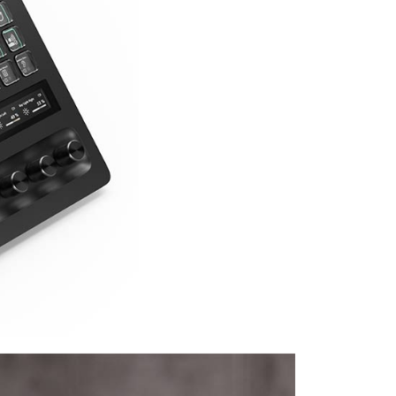
：結帳手續完成當下不需立刻繳費，但若您需要取消訂單，請聯
付款
的店家。未經商家同意取消之訂單仍視為有效，需透過AFTEE
繳納相關費用。
0，滿NT$399(含以上)免運費
否成功請以「AFTEE先享後付 」之結帳頁面顯示為準，若有關於
功／繳費後需取消欲退款等相關疑問，請聯繫「AFTEE先享後
援中心」
https://netprotections.freshdesk.com/support/home
5，滿NT$399(含以上)免運費
項】
市自取
恩沛科技股份有限公司提供之「AFTEE先享後付」服務完成之
依本服務之必要範圍內提供個人資料，並將交易相關給付款項請
讓予恩沛科技股份有限公司。
個人資料處理事宜，請瀏覽以下網址：
ee.tw/terms/#terms3
年的使用者請事先徵得法定代理人或監護人之同意方可使用
E先享後付」，若未經同意申辦者引起之損失，本公司不負相關責
AFTEE先享後付」時，將依據個別帳號之用戶狀況，依本公司
核予不同之上限額度；若仍有額度不足之情形，本公司將視審查
用戶進行身份認證。
一人註冊多個帳號或使用他人資訊註冊。若發現惡意使用之情
科技股份有限公司將有權停止該用戶之使用額度並採取法律行