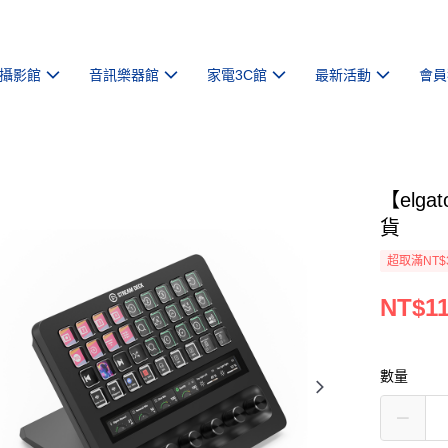
攝影館
音訊樂器館
家電3C館
最新活動
會員
【elga
貨
超取滿NT$
NT$11
數量