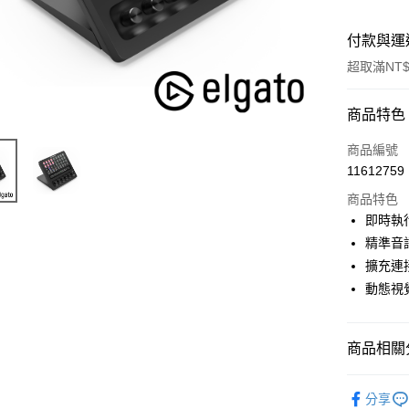
付款與運
超取滿NT$
付款方式
商品特色
信用卡一
商品編號
11612759
信用卡分
商品特色
3 期 
即時執
6 期 
合作金
精準音
華南商
12 期
擴充連
合作金
上海商
華南商
動態視
合作金
超商取貨
國泰世
上海商
華南商
臺灣中
國泰世
LINE Pay
上海商
匯豐（
臺灣中
商品相關分
國泰世
聯邦商
匯豐（
Apple Pay
臺灣中
元大商
聯邦商
數位/3C品
匯豐（
玉山商
街口支付
分享
元大商
聯邦商