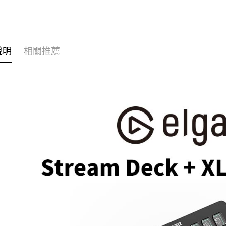
台新國
｜電競/3
玉山商
元大商
台灣樂
悠遊付
台新國
Elgato 
玉山商
台灣樂
台新國
Google Pa
台灣樂
說明
相關推薦
全支付
全盈+PAY
AFTEE先
相關說明
【關於「A
ATM付款
AFTEE
便利好安
１．簡單
２．便利
運送方式
３．安心
全家取貨
【「AFT
每筆NT$6
１．於結帳
付」結帳
萊爾富取
２．訂單
３．收到繳
每筆NT$6
／ATM／