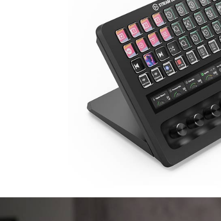
※ 請注意
7-11取貨
絡購買商品
先享後付
每筆NT$6
※ 交易是
是否繳費成
宅配
付客戶支
每筆NT$7
【注意事
付款後門
１．透過由
交易，需
免運費
求債權轉
２．關於
https://aft
３．未成
「AFTE
任。
４．使用「
即時審查
結果請求
５．嚴禁
形，恩沛
動。