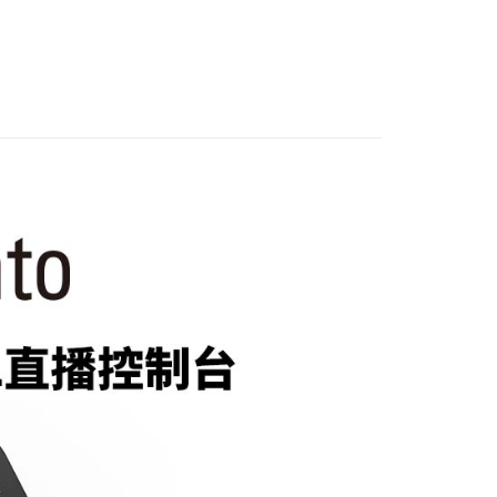
際商業銀行
中國信託商業銀行
C數位專區｜
直播設備/擷取卡
業銀行
星展（台灣）商業銀行
業銀行
永豐商業銀行
天信用卡公司
際商業銀行
中國信託商業銀行
旗艦館
直播設備
業銀行
星展（台灣）商業銀行
天信用卡公司
際商業銀行
中國信託商業銀行
y
天信用卡公司
享後付
FTEE先享後付」】
先享後付是「在收到商品之後才付款」的支付方式。 讓您購物簡單
心！
：不需註冊會員、不需綁卡、不需儲值。
：只要手機號碼，簡訊認證，即可結帳。
：先確認商品／服務後，再付款。
付款
EE先享後付」結帳流程】
0，滿NT$399(含以上)免運費
方式選擇「AFTEE先享後付」後，將跳轉至「AFTEE先享後
頁面，進行簡訊認證並確認金額後，即可完成結帳。
貨付款
成立數日內，您將收到繳費通知簡訊。
費通知簡訊後14天內，點擊此簡訊中的連結，可透過四大超商
0，滿NT$399(含以上)免運費
網路銀行／等多元方式進行付款，方視為交易完成。