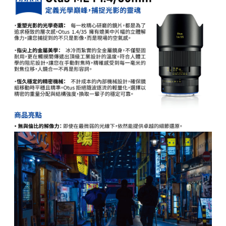
相關說明
【關於「AFTEE先享後付」】
ATM付款
AFTEE先享後付是「在收到商品之後才付款」的支付方式。 讓您購物簡單
便利好安心！
１．簡單：不需註冊會員、不需綁卡、不需儲值。
運送方式
２．便利：只要手機號碼，簡訊認證，即可結帳。
３．安心：先確認商品／服務後，再付款。
全家取貨付款
每筆NT$60，滿NT$399(含以上)免運費
【「AFTEE先享後付」結帳流程】
１．於結帳方式選擇「AFTEE先享後付」後，將跳轉至「AFTEE先享後付」
萊爾富取貨付款
結帳頁面，進行簡訊認證並確認金額後，即可完成結帳。
２．訂單成立數日內，您將收到繳費通知簡訊。
每筆NT$60，滿NT$399(含以上)免運費
３．收到繳費通知簡訊後14天內，點擊此簡訊中的連結，可透過四大超商／
ATM／網路銀行／等多元方式進行付款，方視為交易完成。
7-11取貨付款
※ 請注意：結帳手續完成當下不需立刻繳費，但若您需要取消訂單，請聯絡
每筆NT$60，滿NT$399(含以上)免運費
購買商品的店家。未經商家同意取消之訂單仍視為有效，需透過AFTEE先享
後付繳納相關費用。
宅配
※ 交易是否成功請以「AFTEE先享後付 」之結帳頁面顯示為準，若有關於
是否繳費成功／繳費後需取消欲退款等相關疑問，請聯繫「AFTEE先享後付
每筆NT$75，滿NT$399(含以上)免運費
客戶支援中心」
https://netprotections.freshdesk.com/support/home
付款後門市自取
【注意事項】
１．透過由恩沛科技股份有限公司提供之「AFTEE先享後付」服務完成之交
免運費
易，需依本服務之必要範圍內提供個人資料，並將交易相關給付款項請求債
權轉讓予恩沛科技股份有限公司。