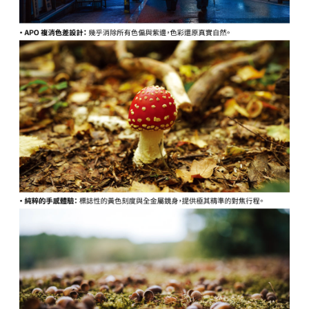
２．關於個人資料處理事宜，請瀏覽以下網址：
https://aftee.tw/terms/#terms3
３．未成年的使用者請事先徵得法定代理人或監護人之同意方可使用
「AFTEE先享後付」，若未經同意申辦者引起之損失，本公司不負相關責
任。
４．使用「AFTEE先享後付」時，將依據個別帳號之用戶狀況，依本公司即
時審查核予不同之上限額度；若仍有額度不足之情形，本公司將視審查結果
請求用戶進行身份認證。
５．嚴禁一人註冊多個帳號或使用他人資訊註冊。若發現惡意使用之情形，
恩沛科技股份有限公司將有權停止該用戶之使用額度並採取法律行動。