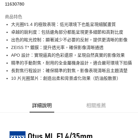
信用卡分期付款
11630780
3 期 0 利率 每期
NT$20,993
21家銀行
商品特色
6 期 0 利率 每期
NT$10,496
21家銀行
合作金庫商業銀行
第一商業銀行
大光圈f/1.4 的極致表現：低光環境下也能呈現細膩畫質
華南商業銀行
彰化商業銀行
12 期 0 利率 每期
NT$5,248
21家銀行
合作金庫商業銀行
第一商業銀行
卓越的銳利度：包括邊角部分都能呈現更多細節和高對比度
上海商業儲蓄銀行
台北富邦商業銀行
華南商業銀行
彰化商業銀行
合作金庫商業銀行
第一商業銀行
超商取貨付款
國泰世華商業銀行
兆豐國際商業銀行
出色的眩光控制：顯著減少不必要的反射，提供更清晰的影像
上海商業儲蓄銀行
台北富邦商業銀行
華南商業銀行
彰化商業銀行
臺灣中小企業銀行
台中商業銀行
ZEISS T* 鍍膜：提升透光率，確保影像清晰通透
國泰世華商業銀行
兆豐國際商業銀行
LINE Pay
上海商業儲蓄銀行
台北富邦商業銀行
匯豐（台灣）商業銀行
華泰商業銀行
臺灣中小企業銀行
台中商業銀行
APO 設計：實現逼真的色彩還原，呈現自然真實的影像效果
國泰世華商業銀行
兆豐國際商業銀行
聯邦商業銀行
遠東國際商業銀行
匯豐（台灣）商業銀行
華泰商業銀行
Apple Pay
精準的手動對焦，耐用的全金屬機身設計，適合嚴苛環境下拍攝
臺灣中小企業銀行
台中商業銀行
元大商業銀行
永豐商業銀行
聯邦商業銀行
遠東國際商業銀行
匯豐（台灣）商業銀行
華泰商業銀行
長對焦行程設計：確保精準的對焦，影像表現清晰且主題清楚
玉山商業銀行
星展（台灣）商業銀行
街口支付
元大商業銀行
永豐商業銀行
聯邦商業銀行
遠東國際商業銀行
10 片光圈葉片：創造出柔和背景虛化效果（奶油般散景）
台新國際商業銀行
中國信託商業銀行
玉山商業銀行
星展（台灣）商業銀行
元大商業銀行
永豐商業銀行
台灣樂天信用卡公司
悠遊付
台新國際商業銀行
中國信託商業銀行
玉山商業銀行
星展（台灣）商業銀行
台灣樂天信用卡公司
台新國際商業銀行
中國信託商業銀行
Google Pay
台灣樂天信用卡公司
詳細說明
相關推薦
全支付
全盈+PAY
AFTEE先享後付