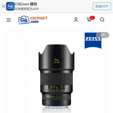
CSEmart 購物
開啟APP
立刻使用官方APP
0
1
/
5