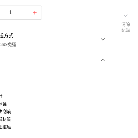
清除
紀錄
送方式
399免運
次付款
期付款
0 利率 每期
NT$450
21家銀行
計
0 利率 每期
NT$225
21家銀行
庫商業銀行
第一商業銀行
保護
業銀行
彰化商業銀行
 0 利率 每期
NT$112
21家銀行
生刮痕
庫商業銀行
第一商業銀行
業儲蓄銀行
台北富邦商業銀行
業銀行
彰化商業銀行
龍材質
庫商業銀行
第一商業銀行
付款
華商業銀行
兆豐國際商業銀行
業儲蓄銀行
台北富邦商業銀行
細纖維
業銀行
彰化商業銀行
小企業銀行
台中商業銀行
華商業銀行
兆豐國際商業銀行
業儲蓄銀行
台北富邦商業銀行
台灣）商業銀行
華泰商業銀行
小企業銀行
台中商業銀行