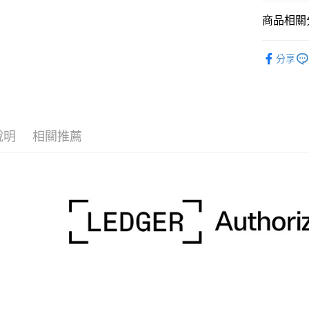
國泰世
聯邦商
匯豐（
Apple Pay
臺灣中
商品相關分
元大商
聯邦商
匯豐（
玉山商
街口支付
元大商
數位/3C品
聯邦商
台新國
玉山商
分享
元大商
台灣樂
悠遊付
｜電競/3
台新國
玉山商
台灣樂
台新國
Google Pa
台灣樂
全支付
說明
相關推薦
全盈+PAY
AFTEE先
相關說明
【關於「A
ATM付款
AFTEE
便利好安
１．簡單
２．便利
運送方式
３．安心
全家取貨
【「AFT
每筆NT$6
１．於結帳