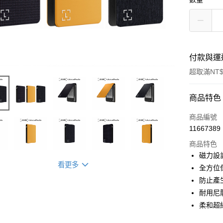
付款與運
超取滿NT$
付款方式
商品特色
信用卡一
商品編號
11667389
信用卡分
商品特色
3 期 
磁力設
看更多
6 期 
合作金
全方位
華南商
12 期
防止產
合作金
上海商
華南商
耐用尼
合作金
超商取貨
國泰世
上海商
柔和超
華南商
臺灣中
國泰世
LINE Pay
上海商
匯豐（
臺灣中