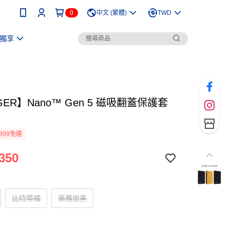
0
中文 (繁體)
TWD
獨享
GER】Nano™ Gen 5 磁吸翻蓋保護套
399免運
350
比特幣橘
商務炭黑