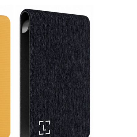
頁面，進行簡訊認證並確認金額後，即可完成結帳。
貨付款
成立數日內，您將收到繳費通知簡訊。
費通知簡訊後14天內，點擊此簡訊中的連結，可透過四大超商
0，滿NT$399(含以上)免運費
網路銀行／等多元方式進行付款，方視為交易完成。
：結帳手續完成當下不需立刻繳費，但若您需要取消訂單，請聯
付款
的店家。未經商家同意取消之訂單仍視為有效，需透過AFTEE
繳納相關費用。
0，滿NT$399(含以上)免運費
否成功請以「AFTEE先享後付 」之結帳頁面顯示為準，若有關於
功／繳費後需取消欲退款等相關疑問，請聯繫「AFTEE先享後
援中心」
https://netprotections.freshdesk.com/support/home
5，滿NT$399(含以上)免運費
項】
市自取
恩沛科技股份有限公司提供之「AFTEE先享後付」服務完成之
依本服務之必要範圍內提供個人資料，並將交易相關給付款項請
讓予恩沛科技股份有限公司。
個人資料處理事宜，請瀏覽以下網址：
ee.tw/terms/#terms3
年的使用者請事先徵得法定代理人或監護人之同意方可使用
E先享後付」，若未經同意申辦者引起之損失，本公司不負相關責
AFTEE先享後付」時，將依據個別帳號之用戶狀況，依本公司
核予不同之上限額度；若仍有額度不足之情形，本公司將視審查
用戶進行身份認證。
一人註冊多個帳號或使用他人資訊註冊。若發現惡意使用之情
科技股份有限公司將有權停止該用戶之使用額度並採取法律行