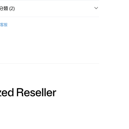
華商業銀行
兆豐國際商業銀行
業銀行
遠東國際商業銀行
台灣）商業銀行
華泰商業銀行
小企業銀行
台中商業銀行
類 (2)
業銀行
永豐商業銀行
業銀行
遠東國際商業銀行
台灣）商業銀行
華泰商業銀行
業銀行
星展（台灣）商業銀行
業銀行
永豐商業銀行
牌
LEDGER
業銀行
遠東國際商業銀行
際商業銀行
中國信託商業銀行
業銀行
星展（台灣）商業銀行
客服
業銀行
永豐商業銀行
天信用卡公司
C數位專區｜
冷錢包/加密貨幣/硬體錢包
際商業銀行
中國信託商業銀行
業銀行
星展（台灣）商業銀行
天信用卡公司
際商業銀行
中國信託商業銀行
y
天信用卡公司
享後付
FTEE先享後付」】
先享後付是「在收到商品之後才付款」的支付方式。 讓您購物簡單
心！
：不需註冊會員、不需綁卡、不需儲值。
：只要手機號碼，簡訊認證，即可結帳。
：先確認商品／服務後，再付款。
付款
EE先享後付」結帳流程】
0，滿NT$399(含以上)免運費
方式選擇「AFTEE先享後付」後，將跳轉至「AFTEE先享後