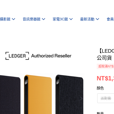
攝影館
音訊樂器館
家電3C館
最新活動
會員
【LED
公司貨
超取滿NT$
NT$1,
顏色
派對紫
數量