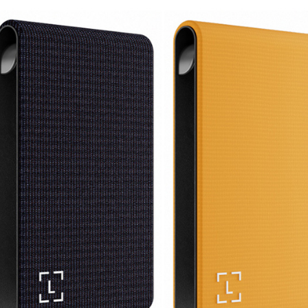
付」結帳
萊爾富取
２．訂單
３．收到繳
每筆NT$6
／ATM／
※ 請注意
7-11取貨
絡購買商品
先享後付
每筆NT$6
※ 交易是
是否繳費成
宅配
付客戶支
每筆NT$7
【注意事
付款後門
１．透過由
交易，需
免運費
求債權轉
２．關於
https://aft
３．未成
「AFTE
任。
４．使用「
即時審查
結果請求
５．嚴禁
形，恩沛