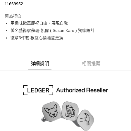
信用卡分期付款
11669952
3 期 0 利率 每期
NT$366
21家銀行
商品特色
6 期 0 利率 每期
NT$183
21家銀行
合作金庫商業銀行
第一商業銀行
用趣味徽章慶祝自由、展現自我
華南商業銀行
彰化商業銀行
12 期 0 利率 每期
NT$91
21家銀行
合作金庫商業銀行
第一商業銀行
著名藝術家蘇珊·凱爾 ( Susan Kare ) 獨家設計
上海商業儲蓄銀行
台北富邦商業銀行
華南商業銀行
彰化商業銀行
合作金庫商業銀行
第一商業銀行
超商取貨付款
國泰世華商業銀行
兆豐國際商業銀行
徽章3件套 根據心情隨意更換
上海商業儲蓄銀行
台北富邦商業銀行
華南商業銀行
彰化商業銀行
臺灣中小企業銀行
台中商業銀行
國泰世華商業銀行
兆豐國際商業銀行
LINE Pay
上海商業儲蓄銀行
台北富邦商業銀行
匯豐（台灣）商業銀行
華泰商業銀行
臺灣中小企業銀行
台中商業銀行
國泰世華商業銀行
兆豐國際商業銀行
聯邦商業銀行
遠東國際商業銀行
匯豐（台灣）商業銀行
華泰商業銀行
Apple Pay
臺灣中小企業銀行
台中商業銀行
元大商業銀行
永豐商業銀行
詳細說明
相關推薦
聯邦商業銀行
遠東國際商業銀行
匯豐（台灣）商業銀行
華泰商業銀行
玉山商業銀行
星展（台灣）商業銀行
街口支付
元大商業銀行
永豐商業銀行
聯邦商業銀行
遠東國際商業銀行
台新國際商業銀行
中國信託商業銀行
玉山商業銀行
星展（台灣）商業銀行
元大商業銀行
永豐商業銀行
台灣樂天信用卡公司
悠遊付
台新國際商業銀行
中國信託商業銀行
玉山商業銀行
星展（台灣）商業銀行
台灣樂天信用卡公司
台新國際商業銀行
中國信託商業銀行
Google Pay
台灣樂天信用卡公司
全支付
全盈+PAY
AFTEE先享後付