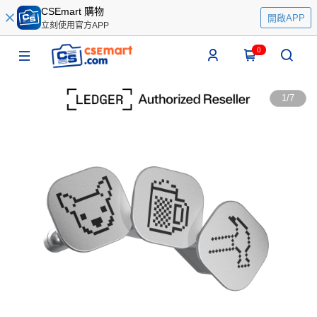
CSEmart 購物
開啟APP
立刻使用官方APP
0
1
/
7