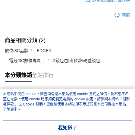
２．關於個人資料處理事宜，請瀏覽以下網址：
https://aftee.tw/terms/#terms3
３．未成年的使用者請事先徵得法定代理人或監護人之同意方可使用
客服
「AFTEE先享後付」，若未經同意申辦者引起之損失，本公司不負相關責
任。
４．使用「AFTEE先享後付」時，將依據個別帳號之用戶狀況，依本公司即
時審查核予不同之上限額度；若仍有額度不足之情形，本公司將視審查結果
商品相關分類 (2)
請求用戶進行身份認證。
５．嚴禁一人註冊多個帳號或使用他人資訊註冊。若發現惡意使用之情形，
數位/3C品牌
LEDGER
恩沛科技股份有限公司將有權停止該用戶之使用額度並採取法律行動。
｜電競/3C數位專區｜
冷錢包/加密貨幣/硬體錢包
本分類熱銷
全站排行
本網站中使用 cookie，欲查詢有關本網站使用 cookie 方式之詳情，及若您不希
熱門標籤
望在電腦上使用 cookie 時應如何變更電腦的 cookie 設定，請參閱本網站「
隱私
權條款
」之 Cookie 聲明。您繼續使用本網站即表示您同意本公司得按本網站使
用條款之 Cookie 聲明使用 cookie。
了解更多 >
我知道了