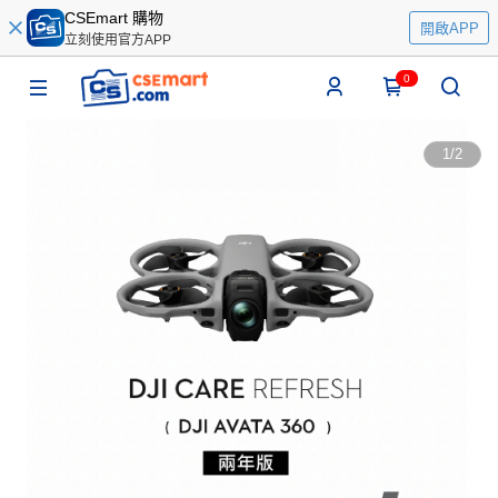
CSEmart 購物
開啟APP
立刻使用官方APP
0
1
/
2