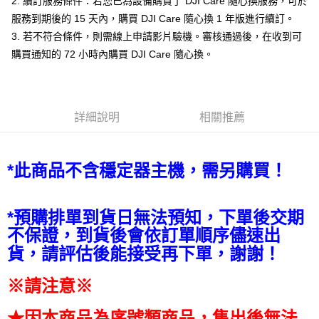
2. 續訂服務條件：若您已為設備購買了 DJI Care 隨心換服務，可於
AFTEE先享後付
服務到期後的 15 天內，購買 DJI Care 隨心換 1 年版進行續訂。
相關說明
3. 若不符合條件，則需線上申請影片驗機。審核通過後，在收到可
【關於「AFTEE先享後付」】
ATM付款
AFTEE先享後付是「在收到商品之後才付款」的支付方式。 讓您購物簡單
購買通知的 72 小時內購買 DJI Care 隨心換。
便利好安心！
１．簡單：不需註冊會員、不需綁卡、不需儲值。
運送方式
２．便利：只要手機號碼，簡訊認證，即可結帳。
３．安心：先確認商品／服務後，再付款。
全家取貨付款
詳細說明
相關推薦
每筆NT$60，滿NT$399(含以上)免運費
【「AFTEE先享後付」結帳流程】
１．於結帳方式選擇「AFTEE先享後付」後，將跳轉至「AFTEE先享後付」
萊爾富取貨付款
結帳頁面，進行簡訊認證並確認金額後，即可完成結帳。
２．訂單成立數日內，您將收到繳費通知簡訊。
*此商品不含穩定器主機，需另購買！
每筆NT$60，滿NT$399(含以上)免運費
３．收到繳費通知簡訊後14天內，點擊此簡訊中的連結，可透過四大超商／
ATM／網路銀行／等多元方式進行付款，方視為交易完成。
7-11取貨付款
※ 請注意：結帳手續完成當下不需立刻繳費，但若您需要取消訂單，請聯絡
*預購排單到貨日無法預知，下單後交期
每筆NT$60，滿NT$399(含以上)免運費
購買商品的店家。未經商家同意取消之訂單仍視為有效，需透過AFTEE先享
後付繳納相關費用。
不保證，到貨後會依訂單順序儘速出
宅配
※ 交易是否成功請以「AFTEE先享後付 」之結帳頁面顯示為準，若有關於
貨，請評估後能接受再下單，謝謝！
是否繳費成功／繳費後需取消欲退款等相關疑問，請聯繫「AFTEE先享後付
每筆NT$75，滿NT$399(含以上)免運費
客戶支援中心」
https://netprotections.freshdesk.com/support/home
※請注意※
付款後門市自取
【注意事項】
１．透過由恩沛科技股份有限公司提供之「AFTEE先享後付」服務完成之交
免運費
★因本商品為序號類商品，售出後無法