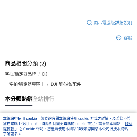
顯示電腦版詳細說明
客服
商品相關分類 (2)
空拍/穩定器品牌
DJI
｜空拍/穩定器專區｜
DJI 隨心換/配件
本分類熱銷
全站排行
本網站中使用 cookie，欲查詢有關本網站使用 cookie 方式之詳情，及若您不希
熱門標籤
望在電腦上使用 cookie 時應如何變更電腦的 cookie 設定，請參閱本網站「
隱私
權條款
」之 Cookie 聲明。您繼續使用本網站即表示您同意本公司得按本網站使
用條款之 Cookie 聲明使用 cookie。
了解更多 >