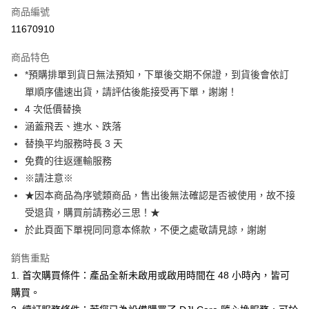
商品編號
信用卡分期付款
11670910
3 期 0 利率 每期
NT$1,066
21家銀行
商品特色
6 期 0 利率 每期
NT$533
21家銀行
合作金庫商業銀行
第一商業銀行
*預購排單到貨日無法預知，下單後交期不保證，到貨後會依訂
華南商業銀行
彰化商業銀行
12 期 0 利率 每期
NT$266
21家銀行
合作金庫商業銀行
第一商業銀行
單順序儘速出貨，請評估後能接受再下單，謝謝！
上海商業儲蓄銀行
台北富邦商業銀行
華南商業銀行
彰化商業銀行
合作金庫商業銀行
第一商業銀行
超商取貨付款
國泰世華商業銀行
兆豐國際商業銀行
4 次低價替換
上海商業儲蓄銀行
台北富邦商業銀行
華南商業銀行
彰化商業銀行
臺灣中小企業銀行
台中商業銀行
涵蓋飛丟、進水、跌落
國泰世華商業銀行
兆豐國際商業銀行
LINE Pay
上海商業儲蓄銀行
台北富邦商業銀行
匯豐（台灣）商業銀行
華泰商業銀行
臺灣中小企業銀行
台中商業銀行
替換平均服務時長 3 天
國泰世華商業銀行
兆豐國際商業銀行
聯邦商業銀行
遠東國際商業銀行
匯豐（台灣）商業銀行
華泰商業銀行
Apple Pay
免費的往返運輸服務
臺灣中小企業銀行
台中商業銀行
元大商業銀行
永豐商業銀行
聯邦商業銀行
遠東國際商業銀行
匯豐（台灣）商業銀行
華泰商業銀行
※請注意※
玉山商業銀行
星展（台灣）商業銀行
街口支付
元大商業銀行
永豐商業銀行
聯邦商業銀行
遠東國際商業銀行
★因本商品為序號類商品，售出後無法確認是否被使用，故不接
台新國際商業銀行
中國信託商業銀行
玉山商業銀行
星展（台灣）商業銀行
元大商業銀行
永豐商業銀行
台灣樂天信用卡公司
悠遊付
受退貨，購買前請務必三思！★
台新國際商業銀行
中國信託商業銀行
玉山商業銀行
星展（台灣）商業銀行
於此頁面下單視同同意本條款，不便之處敬請見諒，謝謝
台灣樂天信用卡公司
台新國際商業銀行
中國信託商業銀行
Google Pay
台灣樂天信用卡公司
銷售重點
全支付
1. 首次購買條件：產品全新未啟用或啟用時間在 48 小時內，皆可
全盈+PAY
購買。