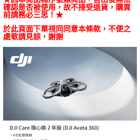
易，需依本服務之必要範圍內提供個人資料，並將交易相關給付款項請求債
確認是否被使用，故不接受退貨，購買
權轉讓予恩沛科技股份有限公司。
２．關於個人資料處理事宜，請瀏覽以下網址：
前請務必三思！★
https://aftee.tw/terms/#terms3
３．未成年的使用者請事先徵得法定代理人或監護人之同意方可使用
於此頁面下單視同同意本條款，不便之
「AFTEE先享後付」，若未經同意申辦者引起之損失，本公司不負相關責
任。
處敬請見諒，謝謝
４．使用「AFTEE先享後付」時，將依據個別帳號之用戶狀況，依本公司即
時審查核予不同之上限額度；若仍有額度不足之情形，本公司將視審查結果
請求用戶進行身份認證。
５．嚴禁一人註冊多個帳號或使用他人資訊註冊。若發現惡意使用之情形，
恩沛科技股份有限公司將有權停止該用戶之使用額度並採取法律行動。