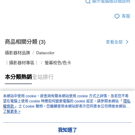
顯示電腦版詳細說明
客服
商品相關分類 (3)
查看全部
攝影器材品牌
Datacolor
｜攝影器材專區｜
螢幕校色/色卡
本分類熱銷
全站排行
本網站中使用 cookie，欲查詢有關本網站使用 cookie 方式之詳情，及若您不希
熱門標籤
望在電腦上使用 cookie 時應如何變更電腦的 cookie 設定，請參閱本網站「
隱私
權條款
」之 Cookie 聲明。您繼續使用本網站即表示您同意本公司得按本網站使
用條款之 Cookie 聲明使用 cookie。
了解更多 >
我知道了