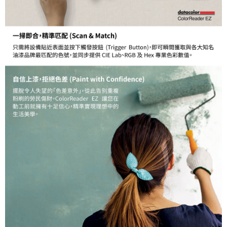
３．未成年的使用者請事先徵得法定代理人或監護人之同意方可使用
「AFTEE先享後付」，若未經同意申辦者引起之損失，本公司不負相關責
任。
４．使用「AFTEE先享後付」時，將依據個別帳號之用戶狀況，依本公司即
時審查核予不同之上限額度；若仍有額度不足之情形，本公司將視審查結果
請求用戶進行身份認證。
５．嚴禁一人註冊多個帳號或使用他人資訊註冊。若發現惡意使用之情形，
恩沛科技股份有限公司將有權停止該用戶之使用額度並採取法律行動。