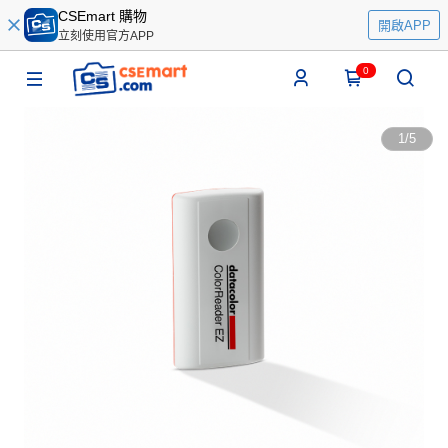
CSEmart 購物
開啟APP
立刻使用官方APP
0
1
/
5