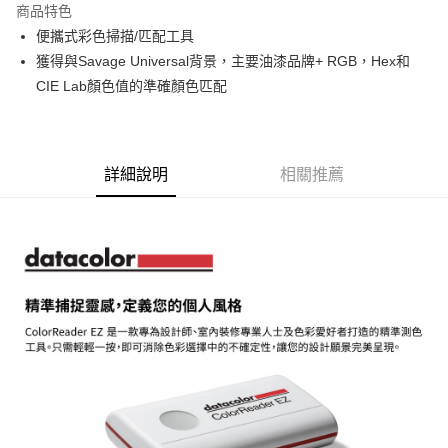
商品特色
6 期 0 利率 每期
NT$416
21家銀行
合作金庫商業銀行
第一商業銀行
便攜式彩色掃描/匹配工具
華南商業銀行
彰化商業銀行
12 期 0 利率 每期
NT$208
21家銀行
合作金庫商業銀行
第一商業銀行
獲得與Savage Universal背景，主要油漆品牌+ RGB，Hex和
上海商業儲蓄銀行
台北富邦商業銀行
華南商業銀行
彰化商業銀行
合作金庫商業銀行
第一商業銀行
超商取貨付款
國泰世華商業銀行
兆豐國際商業銀行
CIE Lab顏色值的準確顏色匹配
上海商業儲蓄銀行
台北富邦商業銀行
華南商業銀行
彰化商業銀行
臺灣中小企業銀行
台中商業銀行
國泰世華商業銀行
兆豐國際商業銀行
LINE Pay
上海商業儲蓄銀行
台北富邦商業銀行
匯豐（台灣）商業銀行
華泰商業銀行
臺灣中小企業銀行
台中商業銀行
國泰世華商業銀行
兆豐國際商業銀行
聯邦商業銀行
遠東國際商業銀行
匯豐（台灣）商業銀行
華泰商業銀行
Apple Pay
臺灣中小企業銀行
台中商業銀行
元大商業銀行
永豐商業銀行
詳細說明
相關推薦
聯邦商業銀行
遠東國際商業銀行
匯豐（台灣）商業銀行
華泰商業銀行
玉山商業銀行
星展（台灣）商業銀行
街口支付
元大商業銀行
永豐商業銀行
聯邦商業銀行
遠東國際商業銀行
台新國際商業銀行
中國信託商業銀行
玉山商業銀行
星展（台灣）商業銀行
元大商業銀行
永豐商業銀行
台灣樂天信用卡公司
悠遊付
台新國際商業銀行
中國信託商業銀行
玉山商業銀行
星展（台灣）商業銀行
台灣樂天信用卡公司
台新國際商業銀行
中國信託商業銀行
Google Pay
台灣樂天信用卡公司
全支付
全盈+PAY
AFTEE先享後付
相關說明
【關於「AFTEE先享後付」】
ATM付款
AFTEE先享後付是「在收到商品之後才付款」的支付方式。 讓您購物簡單