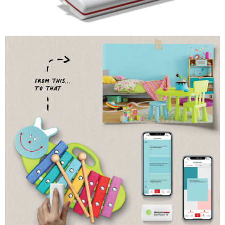
便利好安心！
１．簡單：不需註冊會員、不需綁卡、不需儲值。
運送方式
２．便利：只要手機號碼，簡訊認證，即可結帳。
３．安心：先確認商品／服務後，再付款。
全家取貨付款
每筆NT$60，滿NT$399(含以上)免運費
【「AFTEE先享後付」結帳流程】
１．於結帳方式選擇「AFTEE先享後付」後，將跳轉至「AFTEE先享後付」
萊爾富取貨付款
結帳頁面，進行簡訊認證並確認金額後，即可完成結帳。
２．訂單成立數日內，您將收到繳費通知簡訊。
每筆NT$60，滿NT$399(含以上)免運費
３．收到繳費通知簡訊後14天內，點擊此簡訊中的連結，可透過四大超商／
ATM／網路銀行／等多元方式進行付款，方視為交易完成。
7-11取貨付款
※ 請注意：結帳手續完成當下不需立刻繳費，但若您需要取消訂單，請聯絡
每筆NT$60，滿NT$399(含以上)免運費
購買商品的店家。未經商家同意取消之訂單仍視為有效，需透過AFTEE先享
後付繳納相關費用。
宅配
※ 交易是否成功請以「AFTEE先享後付 」之結帳頁面顯示為準，若有關於
是否繳費成功／繳費後需取消欲退款等相關疑問，請聯繫「AFTEE先享後付
每筆NT$75，滿NT$399(含以上)免運費
客戶支援中心」
https://netprotections.freshdesk.com/support/home
付款後門市自取
【注意事項】
１．透過由恩沛科技股份有限公司提供之「AFTEE先享後付」服務完成之交
免運費
易，需依本服務之必要範圍內提供個人資料，並將交易相關給付款項請求債
權轉讓予恩沛科技股份有限公司。
２．關於個人資料處理事宜，請瀏覽以下網址：
https://aftee.tw/terms/#terms3