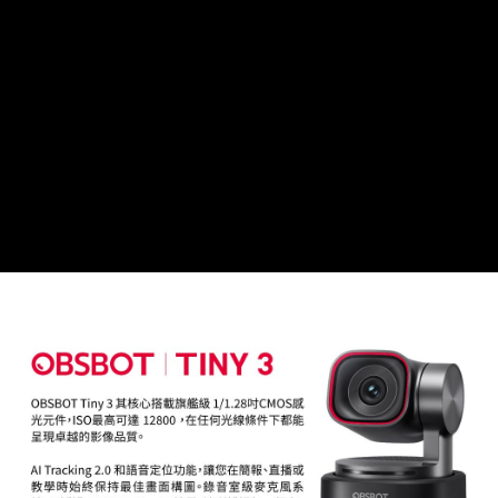
運送方式
２．便利：只要手機號碼，簡訊認證，即可結帳。
３．安心：先確認商品／服務後，再付款。
全家取貨付款
每筆NT$60，滿NT$399(含以上)免運費
【「AFTEE先享後付」結帳流程】
１．於結帳方式選擇「AFTEE先享後付」後，將跳轉至「AFTEE先享後付」
萊爾富取貨付款
結帳頁面，進行簡訊認證並確認金額後，即可完成結帳。
２．訂單成立數日內，您將收到繳費通知簡訊。
每筆NT$60，滿NT$399(含以上)免運費
３．收到繳費通知簡訊後14天內，點擊此簡訊中的連結，可透過四大超商／
ATM／網路銀行／等多元方式進行付款，方視為交易完成。
7-11取貨付款
※ 請注意：結帳手續完成當下不需立刻繳費，但若您需要取消訂單，請聯絡
每筆NT$60，滿NT$399(含以上)免運費
購買商品的店家。未經商家同意取消之訂單仍視為有效，需透過AFTEE先享
後付繳納相關費用。
宅配
※ 交易是否成功請以「AFTEE先享後付 」之結帳頁面顯示為準，若有關於
是否繳費成功／繳費後需取消欲退款等相關疑問，請聯繫「AFTEE先享後付
每筆NT$75，滿NT$399(含以上)免運費
客戶支援中心」
https://netprotections.freshdesk.com/support/home
付款後門市自取
【注意事項】
１．透過由恩沛科技股份有限公司提供之「AFTEE先享後付」服務完成之交
免運費
易，需依本服務之必要範圍內提供個人資料，並將交易相關給付款項請求債
權轉讓予恩沛科技股份有限公司。
２．關於個人資料處理事宜，請瀏覽以下網址：
https://aftee.tw/terms/#terms3
３．未成年的使用者請事先徵得法定代理人或監護人之同意方可使用
「AFTEE先享後付」，若未經同意申辦者引起之損失，本公司不負相關責
任。