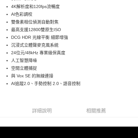
華南商業銀行
彰化商業銀行
12 期 0 利率 每期
NT$1,041
21家銀行
合作金庫商業銀行
第一商業銀行
4K解析度和120fps流暢度
上海商業儲蓄銀行
台北富邦商業銀行
華南商業銀行
彰化商業銀行
合作金庫商業銀行
第一商業銀行
超商取貨付款
國泰世華商業銀行
兆豐國際商業銀行
AI色彩調校
上海商業儲蓄銀行
台北富邦商業銀行
華南商業銀行
彰化商業銀行
臺灣中小企業銀行
台中商業銀行
雙像素相位偵測自動對焦
國泰世華商業銀行
兆豐國際商業銀行
LINE Pay
上海商業儲蓄銀行
台北富邦商業銀行
匯豐（台灣）商業銀行
華泰商業銀行
臺灣中小企業銀行
台中商業銀行
最高支援12800雙原生ISO
國泰世華商業銀行
兆豐國際商業銀行
聯邦商業銀行
遠東國際商業銀行
匯豐（台灣）商業銀行
華泰商業銀行
Apple Pay
DCG HDR 光線平衡 細節增強
臺灣中小企業銀行
台中商業銀行
元大商業銀行
永豐商業銀行
聯邦商業銀行
遠東國際商業銀行
匯豐（台灣）商業銀行
華泰商業銀行
沉浸式立體聲麥克風系統
玉山商業銀行
星展（台灣）商業銀行
街口支付
元大商業銀行
永豐商業銀行
聯邦商業銀行
遠東國際商業銀行
24位元/48kHz 專業級保真度
台新國際商業銀行
中國信託商業銀行
玉山商業銀行
星展（台灣）商業銀行
元大商業銀行
永豐商業銀行
台灣樂天信用卡公司
悠遊付
人工智慧降噪
台新國際商業銀行
中國信託商業銀行
玉山商業銀行
星展（台灣）商業銀行
空間立體捕捉
台灣樂天信用卡公司
台新國際商業銀行
中國信託商業銀行
Google Pay
與 Vox SE 的無線連接
台灣樂天信用卡公司
全支付
AI追蹤2.0、手勢控制 2.0、語音控制
全盈+PAY
AFTEE先享後付
詳細說明
相關推薦
相關說明
【關於「AFTEE先享後付」】
ATM付款
AFTEE先享後付是「在收到商品之後才付款」的支付方式。 讓您購物簡單
便利好安心！
１．簡單：不需註冊會員、不需綁卡、不需儲值。