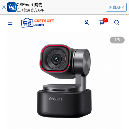
CSEmart 購物
開啟APP
立刻使用官方APP
0
1
/
8