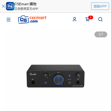
CSEmart 購物
開啟APP
立刻使用官方APP
0
1
/
7