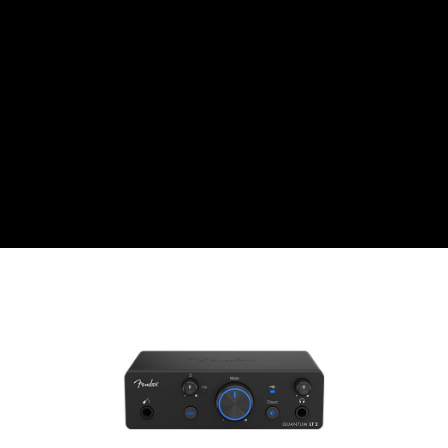
便利好安心！
１．簡單：不需註冊會員、不需綁卡、不需儲值。
運送方式
２．便利：只要手機號碼，簡訊認證，即可結帳。
３．安心：先確認商品／服務後，再付款。
全家取貨付款
每筆NT$60，滿NT$399(含以上)免運費
【「AFTEE先享後付」結帳流程】
１．於結帳方式選擇「AFTEE先享後付」後，將跳轉至「AFTEE先享後付」
萊爾富取貨付款
結帳頁面，進行簡訊認證並確認金額後，即可完成結帳。
２．訂單成立數日內，您將收到繳費通知簡訊。
每筆NT$60，滿NT$399(含以上)免運費
３．收到繳費通知簡訊後14天內，點擊此簡訊中的連結，可透過四大超商／
ATM／網路銀行／等多元方式進行付款，方視為交易完成。
7-11取貨付款
※ 請注意：結帳手續完成當下不需立刻繳費，但若您需要取消訂單，請聯絡
每筆NT$60，滿NT$399(含以上)免運費
購買商品的店家。未經商家同意取消之訂單仍視為有效，需透過AFTEE先享
後付繳納相關費用。
宅配
※ 交易是否成功請以「AFTEE先享後付 」之結帳頁面顯示為準，若有關於
是否繳費成功／繳費後需取消欲退款等相關疑問，請聯繫「AFTEE先享後付
每筆NT$75，滿NT$399(含以上)免運費
客戶支援中心」
https://netprotections.freshdesk.com/support/home
付款後門市自取
【注意事項】
１．透過由恩沛科技股份有限公司提供之「AFTEE先享後付」服務完成之交
免運費
易，需依本服務之必要範圍內提供個人資料，並將交易相關給付款項請求債
權轉讓予恩沛科技股份有限公司。
２．關於個人資料處理事宜，請瀏覽以下網址：
https://aftee.tw/terms/#terms3
３．未成年的使用者請事先徵得法定代理人或監護人之同意方可使用