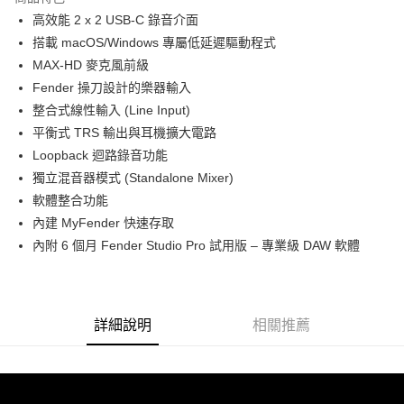
6 期 0 利率 每期
NT$981
21家銀行
合作金庫商業銀行
第一商業銀行
高效能 2 x 2 USB-C 錄音介面
華南商業銀行
彰化商業銀行
12 期 0 利率 每期
NT$490
21家銀行
合作金庫商業銀行
第一商業銀行
搭載 macOS/Windows 專屬低延遲驅動程式
上海商業儲蓄銀行
台北富邦商業銀行
華南商業銀行
彰化商業銀行
合作金庫商業銀行
第一商業銀行
超商取貨付款
國泰世華商業銀行
兆豐國際商業銀行
MAX-HD 麥克風前級
上海商業儲蓄銀行
台北富邦商業銀行
華南商業銀行
彰化商業銀行
臺灣中小企業銀行
台中商業銀行
Fender 操刀設計的樂器輸入
國泰世華商業銀行
兆豐國際商業銀行
LINE Pay
上海商業儲蓄銀行
台北富邦商業銀行
匯豐（台灣）商業銀行
華泰商業銀行
臺灣中小企業銀行
台中商業銀行
整合式線性輸入 (Line Input)
國泰世華商業銀行
兆豐國際商業銀行
聯邦商業銀行
遠東國際商業銀行
匯豐（台灣）商業銀行
華泰商業銀行
Apple Pay
平衡式 TRS 輸出與耳機擴大電路
臺灣中小企業銀行
台中商業銀行
元大商業銀行
永豐商業銀行
聯邦商業銀行
遠東國際商業銀行
匯豐（台灣）商業銀行
華泰商業銀行
Loopback 迴路錄音功能
玉山商業銀行
星展（台灣）商業銀行
街口支付
元大商業銀行
永豐商業銀行
聯邦商業銀行
遠東國際商業銀行
獨立混音器模式 (Standalone Mixer)
台新國際商業銀行
中國信託商業銀行
玉山商業銀行
星展（台灣）商業銀行
元大商業銀行
永豐商業銀行
台灣樂天信用卡公司
悠遊付
軟體整合功能
台新國際商業銀行
中國信託商業銀行
玉山商業銀行
星展（台灣）商業銀行
內建 MyFender 快速存取
台灣樂天信用卡公司
台新國際商業銀行
中國信託商業銀行
Google Pay
內附 6 個月 Fender Studio Pro 試用版 – 專業級 DAW 軟體
台灣樂天信用卡公司
全支付
全盈+PAY
詳細說明
相關推薦
AFTEE先享後付
相關說明
【關於「AFTEE先享後付」】
ATM付款
AFTEE先享後付是「在收到商品之後才付款」的支付方式。 讓您購物簡單