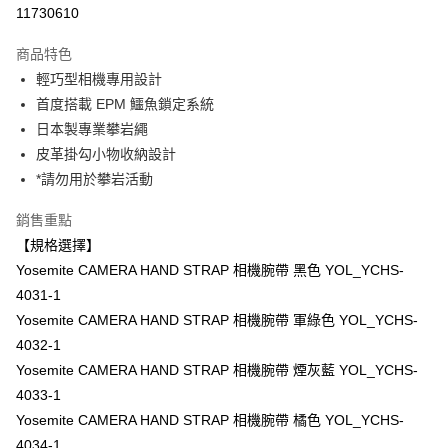
信用卡分期付款
11730610
3 期 0 利率 每期
NT$633
21家銀行
商品特色
6 期 0 利率 每期
NT$316
21家銀行
合作金庫商業銀行
第一商業銀行
輕巧型相機專用設計
華南商業銀行
彰化商業銀行
12 期 0 利率 每期
NT$158
21家銀行
合作金庫商業銀行
第一商業銀行
首度搭載 EPM 鱷魚鎖定系統
上海商業儲蓄銀行
台北富邦商業銀行
華南商業銀行
彰化商業銀行
合作金庫商業銀行
第一商業銀行
超商取貨付款
國泰世華商業銀行
兆豐國際商業銀行
日本製專業攀岩繩
上海商業儲蓄銀行
台北富邦商業銀行
華南商業銀行
彰化商業銀行
臺灣中小企業銀行
台中商業銀行
皮革掛勾小物收納設計
國泰世華商業銀行
兆豐國際商業銀行
LINE Pay
上海商業儲蓄銀行
台北富邦商業銀行
匯豐（台灣）商業銀行
華泰商業銀行
臺灣中小企業銀行
台中商業銀行
*請勿用於攀岩活動
國泰世華商業銀行
兆豐國際商業銀行
聯邦商業銀行
遠東國際商業銀行
匯豐（台灣）商業銀行
華泰商業銀行
Apple Pay
臺灣中小企業銀行
台中商業銀行
元大商業銀行
永豐商業銀行
銷售重點
聯邦商業銀行
遠東國際商業銀行
匯豐（台灣）商業銀行
華泰商業銀行
玉山商業銀行
星展（台灣）商業銀行
街口支付
元大商業銀行
永豐商業銀行
【規格選擇】
聯邦商業銀行
遠東國際商業銀行
台新國際商業銀行
中國信託商業銀行
玉山商業銀行
星展（台灣）商業銀行
Yosemite CAMERA HAND STRAP 相機腕帶 黑色 YOL_YCHS-
元大商業銀行
永豐商業銀行
台灣樂天信用卡公司
悠遊付
台新國際商業銀行
中國信託商業銀行
玉山商業銀行
星展（台灣）商業銀行
4031-1
台灣樂天信用卡公司
台新國際商業銀行
中國信託商業銀行
Google Pay
Yosemite CAMERA HAND STRAP 相機腕帶 軍綠色 YOL_YCHS-
台灣樂天信用卡公司
4032-1
全支付
Yosemite CAMERA HAND STRAP 相機腕帶 煙灰藍 YOL_YCHS-
全盈+PAY
4033-1
Yosemite CAMERA HAND STRAP 相機腕帶 橘色 YOL_YCHS-
AFTEE先享後付
4034-1