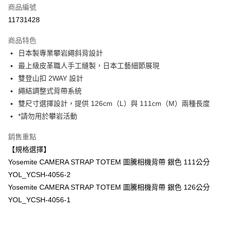
商品編號
信用卡分期付款
11731428
3 期 0 利率 每期
NT$1,866
21家銀行
商品特色
6 期 0 利率 每期
NT$933
21家銀行
合作金庫商業銀行
第一商業銀行
日本製專業攀岩繩斜背設計
華南商業銀行
彰化商業銀行
12 期 0 利率 每期
NT$466
21家銀行
合作金庫商業銀行
第一商業銀行
最上級皮革職人手工縫製，日本工藝細節展現
上海商業儲蓄銀行
台北富邦商業銀行
華南商業銀行
彰化商業銀行
合作金庫商業銀行
第一商業銀行
超商取貨付款
國泰世華商業銀行
兆豐國際商業銀行
雙登山扣 2WAY 設計
上海商業儲蓄銀行
台北富邦商業銀行
華南商業銀行
彰化商業銀行
臺灣中小企業銀行
台中商業銀行
繩結調整式背帶系統
國泰世華商業銀行
兆豐國際商業銀行
LINE Pay
上海商業儲蓄銀行
台北富邦商業銀行
匯豐（台灣）商業銀行
華泰商業銀行
臺灣中小企業銀行
台中商業銀行
雙尺寸選擇設計，提供 126cm（L）與 111cm（M）兩種長度
國泰世華商業銀行
兆豐國際商業銀行
聯邦商業銀行
遠東國際商業銀行
匯豐（台灣）商業銀行
華泰商業銀行
Apple Pay
*請勿用於攀岩活動
臺灣中小企業銀行
台中商業銀行
元大商業銀行
永豐商業銀行
聯邦商業銀行
遠東國際商業銀行
匯豐（台灣）商業銀行
華泰商業銀行
玉山商業銀行
星展（台灣）商業銀行
街口支付
元大商業銀行
永豐商業銀行
銷售重點
聯邦商業銀行
遠東國際商業銀行
台新國際商業銀行
中國信託商業銀行
玉山商業銀行
星展（台灣）商業銀行
【規格選擇】
元大商業銀行
永豐商業銀行
台灣樂天信用卡公司
悠遊付
台新國際商業銀行
中國信託商業銀行
玉山商業銀行
星展（台灣）商業銀行
Yosemite CAMERA STRAP TOTEM 圖騰相機背帶 銀色 111公分
台灣樂天信用卡公司
台新國際商業銀行
中國信託商業銀行
Google Pay
YOL_YCSH-4056-2
台灣樂天信用卡公司
Yosemite CAMERA STRAP TOTEM 圖騰相機背帶 銀色 126公分
全支付
YOL_YCSH-4056-1
全盈+PAY