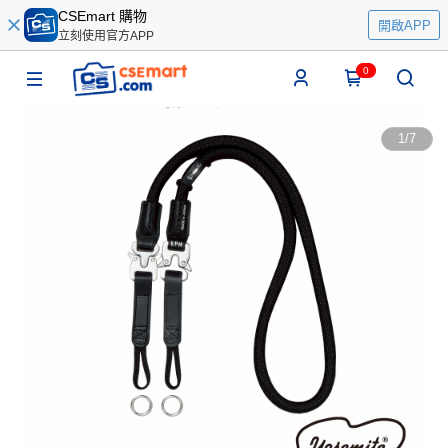
CSEmart 購物
開啟APP
立刻使用官方APP
0
1
/
7