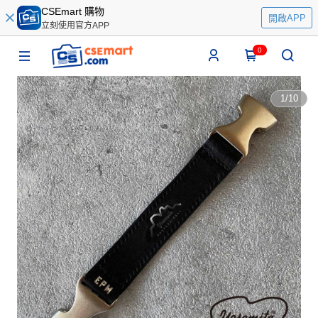
CSEmart 購物
開啟APP
立刻使用官方APP
0
1
/
10