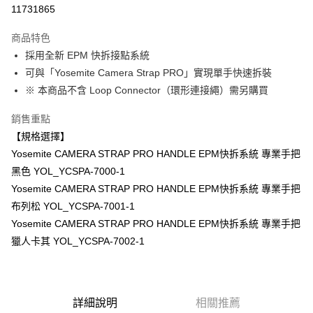
信用卡分期付款
11731865
3 期 0 利率 每期
NT$366
21家銀行
商品特色
6 期 0 利率 每期
NT$183
21家銀行
合作金庫商業銀行
第一商業銀行
採用全新 EPM 快拆接點系統
華南商業銀行
彰化商業銀行
12 期 0 利率 每期
NT$91
21家銀行
合作金庫商業銀行
第一商業銀行
可與「Yosemite Camera Strap PRO」實現單手快速拆裝
上海商業儲蓄銀行
台北富邦商業銀行
華南商業銀行
彰化商業銀行
合作金庫商業銀行
第一商業銀行
超商取貨付款
國泰世華商業銀行
兆豐國際商業銀行
※ 本商品不含 Loop Connector（環形連接繩）需另購買
上海商業儲蓄銀行
台北富邦商業銀行
華南商業銀行
彰化商業銀行
臺灣中小企業銀行
台中商業銀行
國泰世華商業銀行
兆豐國際商業銀行
LINE Pay
上海商業儲蓄銀行
台北富邦商業銀行
銷售重點
匯豐（台灣）商業銀行
華泰商業銀行
臺灣中小企業銀行
台中商業銀行
國泰世華商業銀行
兆豐國際商業銀行
聯邦商業銀行
遠東國際商業銀行
【規格選擇】
匯豐（台灣）商業銀行
華泰商業銀行
Apple Pay
臺灣中小企業銀行
台中商業銀行
元大商業銀行
永豐商業銀行
Yosemite CAMERA STRAP PRO HANDLE EPM快拆系統 專業手把
聯邦商業銀行
遠東國際商業銀行
匯豐（台灣）商業銀行
華泰商業銀行
玉山商業銀行
星展（台灣）商業銀行
街口支付
元大商業銀行
永豐商業銀行
黑色 YOL_YCSPA-7000-1
聯邦商業銀行
遠東國際商業銀行
台新國際商業銀行
中國信託商業銀行
玉山商業銀行
星展（台灣）商業銀行
Yosemite CAMERA STRAP PRO HANDLE EPM快拆系統 專業手把
元大商業銀行
永豐商業銀行
台灣樂天信用卡公司
悠遊付
台新國際商業銀行
中國信託商業銀行
玉山商業銀行
星展（台灣）商業銀行
布列松 YOL_YCSPA-7001-1
台灣樂天信用卡公司
台新國際商業銀行
中國信託商業銀行
Google Pay
Yosemite CAMERA STRAP PRO HANDLE EPM快拆系統 專業手把
台灣樂天信用卡公司
獵人卡其 YOL_YCSPA-7002-1
全支付
全盈+PAY
AFTEE先享後付
詳細說明
相關推薦