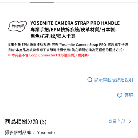
相關說明
【關於「AFTEE先享後付」】
ATM付款
AFTEE先享後付是「在收到商品之後才付款」的支付方式。 讓您購物簡單
便利好安心！
１．簡單：不需註冊會員、不需綁卡、不需儲值。
運送方式
２．便利：只要手機號碼，簡訊認證，即可結帳。
３．安心：先確認商品／服務後，再付款。
全家取貨付款
每筆NT$60，滿NT$399(含以上)免運費
【「AFTEE先享後付」結帳流程】
１．於結帳方式選擇「AFTEE先享後付」後，將跳轉至「AFTEE先享後付」
萊爾富取貨付款
結帳頁面，進行簡訊認證並確認金額後，即可完成結帳。
２．訂單成立數日內，您將收到繳費通知簡訊。
每筆NT$60，滿NT$399(含以上)免運費
３．收到繳費通知簡訊後14天內，點擊此簡訊中的連結，可透過四大超商／
ATM／網路銀行／等多元方式進行付款，方視為交易完成。
7-11取貨付款
※ 請注意：結帳手續完成當下不需立刻繳費，但若您需要取消訂單，請聯絡
顯示電腦版詳細說明
每筆NT$60，滿NT$399(含以上)免運費
購買商品的店家。未經商家同意取消之訂單仍視為有效，需透過AFTEE先享
後付繳納相關費用。
客服
宅配
※ 交易是否成功請以「AFTEE先享後付 」之結帳頁面顯示為準，若有關於
是否繳費成功／繳費後需取消欲退款等相關疑問，請聯繫「AFTEE先享後付
每筆NT$75，滿NT$399(含以上)免運費
客戶支援中心」
https://netprotections.freshdesk.com/support/home
付款後門市自取
【注意事項】
商品相關分類 (3)
查看全部
１．透過由恩沛科技股份有限公司提供之「AFTEE先享後付」服務完成之交
免運費
易，需依本服務之必要範圍內提供個人資料，並將交易相關給付款項請求債
攝影器材品牌
Yosemite
權轉讓予恩沛科技股份有限公司。